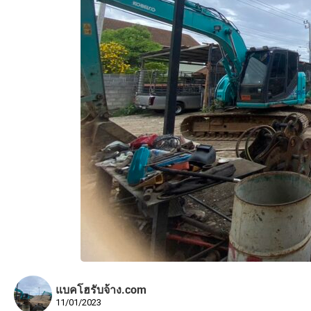
แบคโฮรับจ้าง.com
11/01/2023