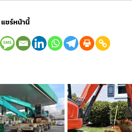
แชร์หน้านี้