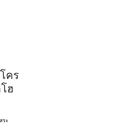
คโคร
คโฮ
ดสระ