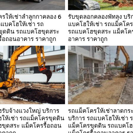
รให้เช่าลำลูกกาคลอง 6
รับขุดลอกคลองพัทลุง บร
แบคโฮให้เช่า รถ
แบคโฮให้เช่า รถแม็คโคร
ขุดดิน รถแบคโฮขุดสระ
รถแบคโฮขุดสระ แม็คโคร
ื้อถอนอาคาร ราคาถูก
อาคาร ราคาถูก
รับจ้างแวงใหญ่ บริการ
รถแม็คโครให้เช่าลาดกระ
ห้เช่า รถแม็คโครขุดดิน
บริการ รถแบคโฮให้เช่า 
ขุดสระ แม็คโครรื้อถอน
แม็คโครขุดดิน รถแบคโฮ
าคาถูก
แม็คโครรื้อถอนอาคาร รา