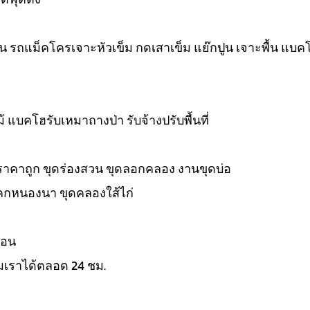
 รถแม็คโครเจาะหัวเข็ม กดเสาเข็ม แย๊กปูน เจาะพื้น แบคโ
แบคโฮรับเหมาถางป่า รับจ้างปรับพื้นที่
่ราคาถูก ขุดร่องสวน ขุดลอกคลอง งานขุดบ่อ
โคกหนองนา ขุดคลองใส้ไก่
ือน
มเราได้ตลอด 24 ชม.