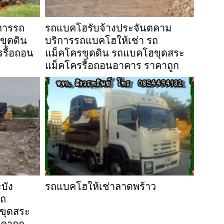
ิการรถ
รถแบคโฮรับจ้างประจันตคาม
ขุดดิน
บริการรถแบคโฮให้เช่า รถ
รื้อถอน
แม็คโครขุดดิน รถแบคโฮขุดสระ
แม็คโครรื้อถอนอาคาร ราคาถูก
บัง
รถแบคโฮให้เช่าลาดพร้าว
รถ
ขุดสระ
คาถูก