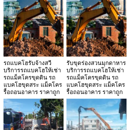
รถแบคโฮรับจ้างสวี
รับขุดร่องสวนมุกดาหาร
บริการรถแบคโฮให้เช่า
บริการรถแบคโฮให้เช่า
รถแม็คโครขุดดิน รถ
รถแม็คโครขุดดิน รถ
แบคโฮขุดสระ แม็คโคร
แบคโฮขุดสระ แม็คโคร
รื้อถอนอาคาร ราคาถูก
รื้อถอนอาคาร ราคาถูก