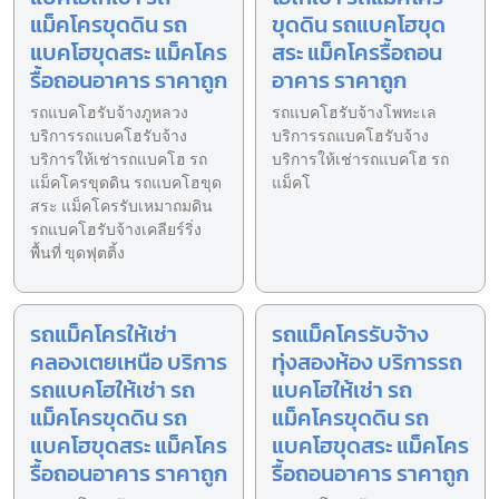
แม็คโครขุดดิน รถ
ขุดดิน รถแบคโฮขุด
แบคโฮขุดสระ แม็คโคร
สระ แม็คโครรื้อถอน
รื้อถอนอาคาร ราคาถูก
อาคาร ราคาถูก
รถแบคโฮรับจ้างภูหลวง
รถแบคโฮรับจ้างโพทะเล
บริการรถแบคโฮรับจ้าง
บริการรถแบคโฮรับจ้าง
บริการให้เช่ารถแบคโฮ รถ
บริการให้เช่ารถแบคโฮ รถ
แม็คโครขุดดิน รถแบคโฮขุด
แม็คโ
สระ แม็คโครรับเหมาถมดิน
รถแบคโฮรับจ้างเคลียร์ริ่ง
พื้นที่ ขุดฟุตติ้ง
รถแม็คโครให้เช่า
รถแม็คโครรับจ้าง
คลองเตยเหนือ บริการ
ทุ่งสองห้อง บริการรถ
รถแบคโฮให้เช่า รถ
แบคโฮให้เช่า รถ
แม็คโครขุดดิน รถ
แม็คโครขุดดิน รถ
แบคโฮขุดสระ แม็คโคร
แบคโฮขุดสระ แม็คโคร
รื้อถอนอาคาร ราคาถูก
รื้อถอนอาคาร ราคาถูก