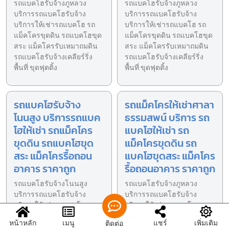
รถแบคโฮรับจ้างภูหลวง
รถแบคโฮรับจ้างภูหลวง
บริการรถแบคโฮรับจ้าง
บริการรถแบคโฮรับจ้าง
บริการให้เช่ารถแบคโฮ รถ
บริการให้เช่ารถแบคโฮ รถ
แม็คโครขุดดิน รถแบคโฮขุด
แม็คโครขุดดิน รถแบคโฮขุด
สระ แม็คโครรับเหมาถมดิน
สระ แม็คโครรับเหมาถมดิน
รถแบคโฮรับจ้างเคลียร์ริ่ง
รถแบคโฮรับจ้างเคลียร์ริ่ง
พื้นที่ ขุดฟุตติ้ง
พื้นที่ ขุดฟุตติ้ง
รถแบคโฮรับจ้าง
รถแม็คโครให้เช่าศาลา
โนนสูง บริการรถแบค
ธรรมสพน์ บริการ รถ
โฮให้เช่า รถแม็คโคร
แบคโฮให้เช่า รถ
ขุดดิน รถแบคโฮขุด
แม็คโครขุดดิน รถ
สระ แม็คโครรื้อถอน
แบคโฮขุดสระ แม็คโคร
อาคาร ราคาถูก
รื้อถอนอาคาร ราคาถูก
รถแบคโฮรับจ้างโนนสูง
รถแบคโฮรับจ้างภูหลวง
บริการรถแบคโฮรับจ้าง
บริการรถแบคโฮรับจ้าง
บริการให้เช่ารถแบคโฮ รถ
บริการให้เช่ารถแบคโฮ รถ
แม็คโ
แม็คโครขุดดิน รถแบคโฮขุด
หน้าหลัก
เมนู
แชร์
เพิ่มเติม
ติดต่อ
สระ แม็คโครรับเหมาถมดิน