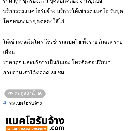
ราคาถูก ขุดร่องสวน ขุดลอกคลอง งานขุดบ่อ
บริการรถแบคโฮรับจ้าง บริการให้เช่ารถแบคโฮ รับขุด
โคกหนองนา ขุดคลองใส้ไก่
ให้เช่ารถแม็คโคร ให้เช่ารถแบคโฮ ทั้งรายวันและราย
เดือน
ราคาถูก และบริการเป็นกันเอง โทรติดต่อปรึกษา
สอบถามเราได้ตลอด 24 ชม.
คนดูหน้านี้ :
59
รถแบคโฮรับจ้าง