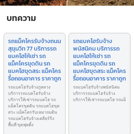
บทความ
รถแม็คโครรับจ้างถนน
รถแบคโฮรับจ้าง
สุขุมวิท 77 บริการรถ
พนัสนิคม บริการรถ
แบคโฮให้เช่า รถ
แบคโฮให้เช่า รถ
แม็คโครขุดดิน รถ
แม็คโครขุดดิน รถ
แบคโฮขุดสระ แม็คโคร
แบคโฮขุดสระ แม็คโคร
รื้อถอนอาคาร ราคาถูก
รื้อถอนอาคาร ราคาถูก
รถแบคโฮรับจ้างภูหลวง
รถแบคโฮรับจ้างพนัสนิคม
บริการรถแบคโฮรับจ้าง
บริการรถแบคโฮรับจ้าง
บริการให้เช่ารถแบคโฮ รถ
บริการให้เช่ารถแบคโฮ รถแม็
แม็คโครขุดดิน รถแบคโฮขุด
สระ แม็คโครรับเหมาถมดิน
รถแบคโฮรับจ้างเคลียร์ริ่ง
พื้นที่ ขุดฟุตติ้ง