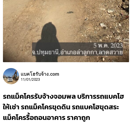
แบคโฮรับจ้าง.com
11/01/2023
รถแม็คโครรับจ้างจอมพล บริการรถแบคโฮ
ให้เช่า รถแม็คโครขุดดิน รถแบคโฮขุดสระ
แม็คโครรื้อถอนอาคาร ราคาถูก