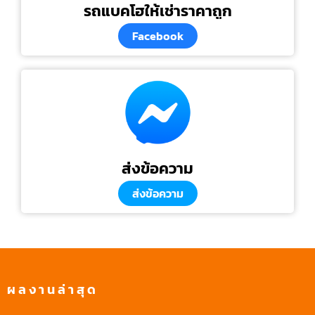
รถแบคโฮให้เช่าราคาถูก
Facebook
ส่งข้อความ
ส่งข้อความ
ผลงานล่าสุด