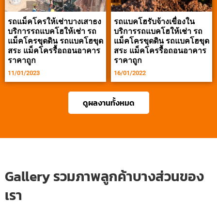
รถแม็คโครให้เช่าบางเสาธง
รถแบคโฮรับจ้างเขื่องใน
บริการรถแบคโฮให้เช่า รถ
บริการรถแบคโฮให้เช่า รถ
แม็คโครขุดดิน รถแบคโฮขุด
แม็คโครขุดดิน รถแบคโฮขุด
สระ แม็คโครรื้อถอนอาคาร
สระ แม็คโครรื้อถอนอาคาร
ราคาถูก
ราคาถูก
11/01/2023
16/01/2022
ดูผลงานทั้งหมด
Gallery รวมภาพลูกค้าบางส่วนของ
เรา