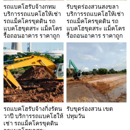
รถแบคโฮรับจ้างกทม
รับขุดร่องสวนสงขลา
บริการรถแบคโฮให้เช่า
บริการรถแบคโฮให้เช่า
รถแม็คโครขุดดิน รถ
รถแม็คโครขุดดิน รถ
แบคโฮขุดสระ แม็คโคร
แบคโฮขุดสระ แม็คโคร
รื้อถอนอาคาร ราคาถูก
รื้อถอนอาคาร ราคาถูก
รถแบคโฮรับจ้างกิ่งรัตน
รับขุดร่องสวน เขต
วาปี บริการรถแบคโฮให้
ปทุมวัน
เช่า รถแม็คโครขุดดิน