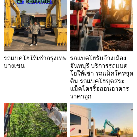
รถแบคโฮให้เช่ากรุงเทพ
รถแบคโฮรับจ้างเมือง
บางเขน
จันทบุรี บริการรถแบค
โฮให้เช่า รถแม็คโครขุด
ดิน รถแบคโฮขุดสระ
แม็คโครรื้อถอนอาคาร
ราคาถูก