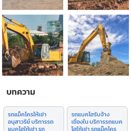
บทความ
รถแม็คโครให้เช่า
รถแบคโฮรับจ้าง
อนุสาวรีย์ บริการรถ
เขื่องใน บริการรถแบค
แบคโฮให้เช่า รถ
โฮให้เช่า รถแม็คโคร