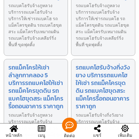
รถแบคโฮรับจ้างภูหลวง
รถแบคโฮรับจ้างภูหลวง
บริการรถแบคโฮรับจ้าง
บริการรถแบคโฮรับจ้าง
บริการให้เช่ารถแบคโฮ รถ
บริการให้เช่ารถแบคโฮ รถ
แม็คโครขุดดิน รถแบคโฮขุด
แม็คโครขุดดิน รถแบคโฮขุด
สระ แม็คโครรับเหมาถมดิน
สระ แม็คโครรับเหมาถมดิน
รถแบคโฮรับจ้างเคลียร์ริ่ง
รถแบคโฮรับจ้างเคลียร์ริ่ง
พื้นที่ ขุดฟุตติ้ง
พื้นที่ ขุดฟุตติ้ง
รถแม็คโครให้เช่า
รถแบคโฮรับจ้างกิ่งวัง
ลำลูกกาคลอง 5
ยาง บริการรถแบคโฮ
บริการรถแบคโฮให้เช่า
ให้เช่า รถแม็คโครขุด
รถแม็คโครขุดดิน รถ
ดิน รถแบคโฮขุดสระ
แบคโฮขุดสระ แม็คโคร
แม็คโครรื้อถอนอาคาร
รื้อถอนอาคาร ราคาถูก
ราคาถูก
รถแบคโฮรับจ้างภูหลวง
รถแบคโฮรับจ้างกิ่งวังยาง
บริการรถแบคโฮรับจ้าง
บริการรถแบคโฮรับจ้าง
บริการให้เช่ารถแบคโฮ รถ
บริการให้เช่ารถแบคโฮ รถแ
แม็คโครขุดดิน รถแบคโฮขุด
หน้าหลัก
เมนู
แชร์
เพิ่มเติม
ติดต่อ