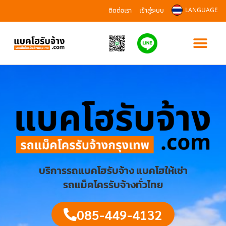
ติดต่อเรา
เข้าสู่ระบบ
LANGUAGE
บริการรถแบคโฮรับจ้าง แบคโฮให้เช่า
รถแม็คโครรับจ้างทั่วไทย
085-449-4132