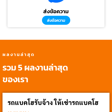
ส่งข้อความ
ส่งข้อความ
ผลงานล่าสุด
รวม 5 ผลงานล่าสุด
ของเรา
รถแบคโฮรับจ้าง ให้เช่ารถแบคโฮ