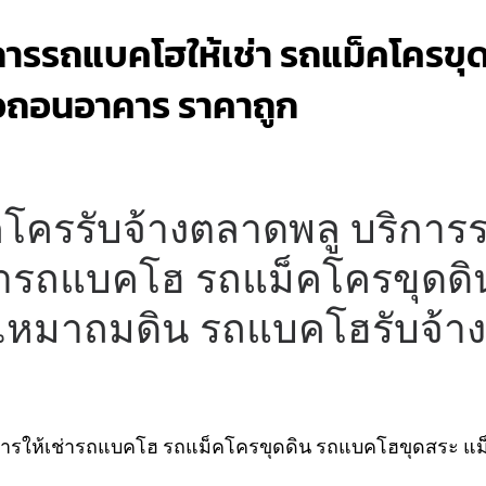
การรถแบคโฮให้เช่า รถแม็คโครขุ
้อถอนอาคาร ราคาถูก
โครรับจ้างตลาดพลู บริการ
ช่ารถแบคโฮ รถแม็คโครขุดดิ
เหมาถมดิน รถแบคโฮรับจ้าง
การให้เช่ารถแบคโฮ รถแม็คโครขุดดิน รถแบคโฮขุดสระ แม