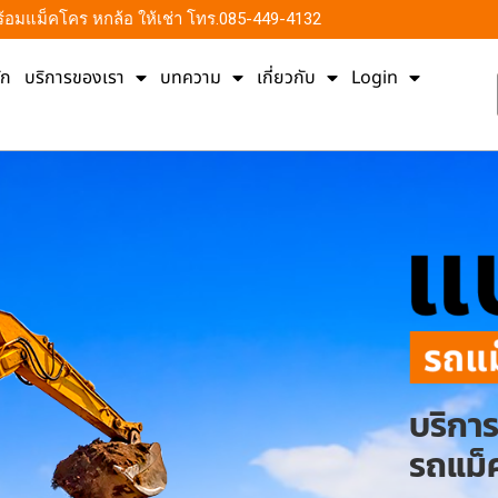
น พร้อมแม็คโคร หกล้อ ให้เช่า โทร.085-449-4132
ัก
บริการของเรา
บทความ
เกี่ยวกับ
Login
บริกา
รถแม็ค