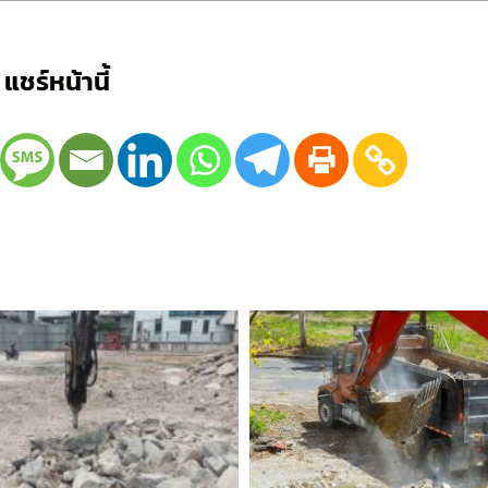
แชร์หน้านี้