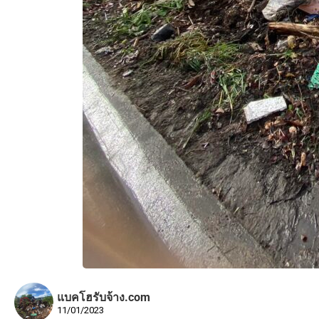
แบคโฮรับจ้าง.com
11/01/2023