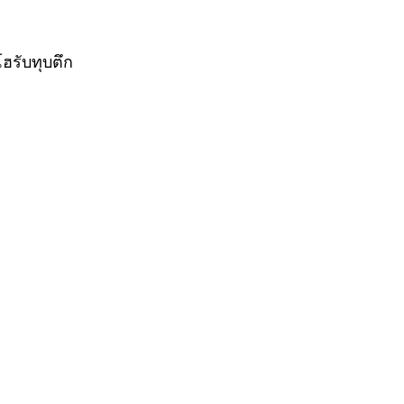
ฮรับทุบตึก