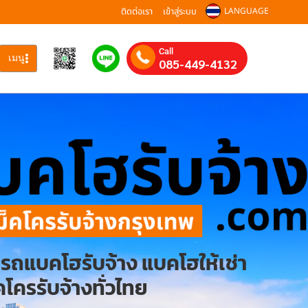
ติดต่อเรา
เข้าสู่ระบบ
LANGUAGE
Call
เมนู
085-449-4132
รรถแบคโฮรับจ้าง แบคโฮให้เช่า
โครรับจ้างทั่วไทย