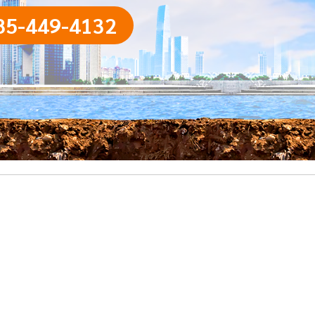
85-449-4132