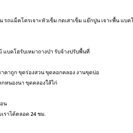
 รถแม็คโครเจาะหัวเข็ม กดเสาเข็ม แย๊กปูน เจาะพื้น แบคโ
แบคโฮรับเหมาถางป่า รับจ้างปรับพื้นที่
่ราคาถูก ขุดร่องสวน ขุดลอกคลอง งานขุดบ่อ
โคกหนองนา ขุดคลองใส้ไก่
ือน
มเราได้ตลอด 24 ชม.