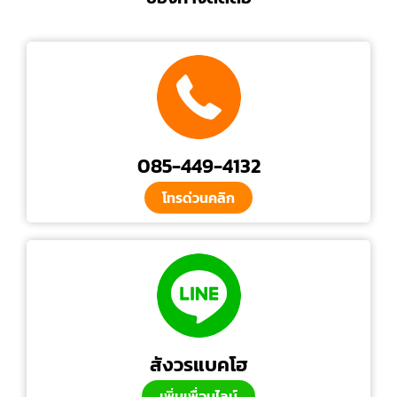
085-449-4132
โทรด่วนคลิก
สังวรแบคโฮ
เพิ่มเพื่อนไลน์