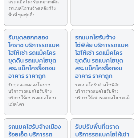
สระ แม็คโครรับเหมาถมดิน
รถแบคโฮรับจ้างเคลียร์ริ่ง
พื้นที่ ขุดฟุตติ้ง
รับขุดลอกคลอง
รถแบคโฮรับจ้าง
โคราช บริการรถแบค
โซ่พิสัย บริการรถแบค
โฮให้เช่า รถแม็คโคร
โฮให้เช่า รถแม็คโคร
ขุดดิน รถแบคโฮขุด
ขุดดิน รถแบคโฮขุด
สระ แม็คโครรื้อถอน
สระ แม็คโครรื้อถอน
อาคาร ราคาถูก
อาคาร ราคาถูก
รับขุดลอกคลองโคราช
รถแบคโฮรับจ้างโซ่พิสัย
บริการรถแบคโฮรับจ้าง
บริการรถแบคโฮรับจ้าง
บริการให้เช่ารถแบคโฮ รถ
บริการให้เช่ารถแบคโฮ รถแม็
แม็คโคร
รถแบคโฮรับจ้างเมือง
รับปรับพื้นที่ตราด
ร้อยเอ็ด บริการรถ
บริการรถแบคโฮให้เช่า