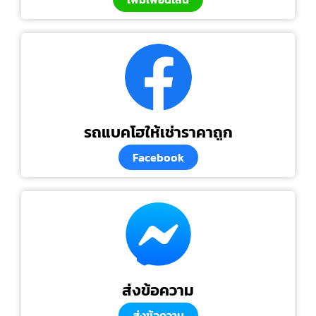
รถแบคโฮให้เช่าราคาถูก
Facebook
ส่งข้อความ
ส่งข้อความ