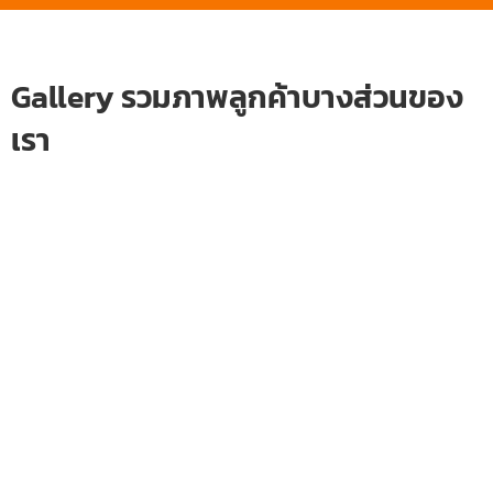
Gallery รวมภาพลูกค้าบางส่วนของ
เรา