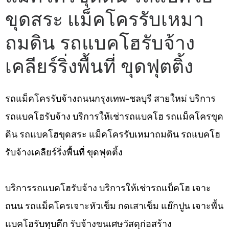
ขุดสระ แม็คโครรับเหมา
ถมดิน รถแบคโฮรับจ้าง
เคลียร์ริ่งพื้นที่ ขุดฟุตติ้ง
รถแม็คโครรับจ้างถนนกรุงเทพ-ชลบุรี สายใหม่ บริการ
รถแบคโฮรับจ้าง บริการให้เช่ารถแบคโฮ รถแม็คโครขุด
ดิน รถแบคโฮขุดสระ แม็คโครรับเหมาถมดิน รถแบคโฮ
รับจ้างเคลียร์ริ่งพื้นที่ ขุดฟุตติ้ง
บริการรถแบคโฮรับจ้าง บริการให้เช่ารถแบ็คโฮ เจาะ
ถนน รถแม็คโครเจาะหัวเข็ม กดเสาเข็ม แย๊กปูน เจาะพื้น
แบคโฮรับทุบตึก รับจ้างขนเศษวัสดุก่อสร้าง