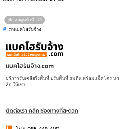
คนดูหน้านี้ :
73
รถแบคโฮรับจ้าง
แบคโฮรับจ้าง.com
บริการรับเคลียริ่งพื้นที่ ปรับพื้นที่ ถมดิน พร้อมแม็คโคร หก
ล้อ ให้เช่า
ติดต่อเรา คลิก ช่องทางที่สะดวก
โทร. 085-449-4132