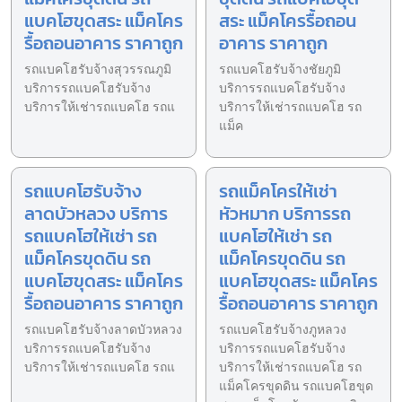
แบคโฮขุดสระ แม็คโคร
สระ แม็คโครรื้อถอน
รื้อถอนอาคาร ราคาถูก
อาคาร ราคาถูก
รถแบคโฮรับจ้างสุวรรณภูมิ
รถแบคโฮรับจ้างชัยภูมิ
บริการรถแบคโฮรับจ้าง
บริการรถแบคโฮรับจ้าง
บริการให้เช่ารถแบคโฮ รถแ
บริการให้เช่ารถแบคโฮ รถ
แม็ค
รถแบคโฮรับจ้าง
รถแม็คโครให้เช่า
ลาดบัวหลวง บริการ
หัวหมาก บริการรถ
รถแบคโฮให้เช่า รถ
แบคโฮให้เช่า รถ
แม็คโครขุดดิน รถ
แม็คโครขุดดิน รถ
แบคโฮขุดสระ แม็คโคร
แบคโฮขุดสระ แม็คโคร
รื้อถอนอาคาร ราคาถูก
รื้อถอนอาคาร ราคาถูก
รถแบคโฮรับจ้างลาดบัวหลวง
รถแบคโฮรับจ้างภูหลวง
บริการรถแบคโฮรับจ้าง
บริการรถแบคโฮรับจ้าง
บริการให้เช่ารถแบคโฮ รถแ
บริการให้เช่ารถแบคโฮ รถ
แม็คโครขุดดิน รถแบคโฮขุด