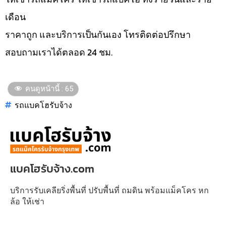
เดือน
ราคาถูก และบริการเป็นกันเอง โทรติดต่อปรึกษา
สอบถามเราได้ตลอด 24 ชม.
คนดูหน้านี้ :
65
รถแบคโฮรับจ้าง
แบคโฮรับจ้าง.com
บริการรับเคลียริ่งพื้นที่ ปรับพื้นที่ ถมดิน พร้อมแม็คโคร หก
ล้อ ให้เช่า