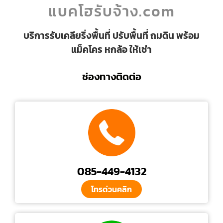
แบคโฮรับจ้าง.com
บริการรับเคลียริ่งพื้นที่ ปรับพื้นที่ ถมดิน พร้อม
แม็คโคร หกล้อ ให้เช่า
ช่องทางติดต่อ
085-449-4132
โทรด่วนคลิก