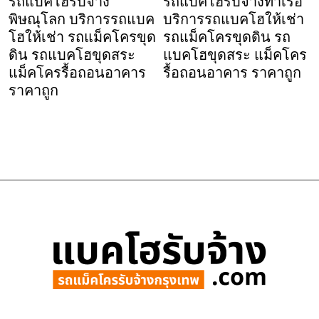
รถแบคโฮรับจ้าง
รถแบคโฮรับจ้างท่าเรือ
พิษณุโลก บริการรถแบค
บริการรถแบคโฮให้เช่า
โฮให้เช่า รถแม็คโครขุด
รถแม็คโครขุดดิน รถ
ดิน รถแบคโฮขุดสระ
แบคโฮขุดสระ แม็คโคร
แม็คโครรื้อถอนอาคาร
รื้อถอนอาคาร ราคาถูก
ราคาถูก