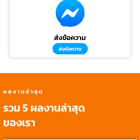
ส่งข้อความ
ส่งข้อความ
ผลงานล่าสุด
รวม 5 ผลงานล่าสุด
ของเรา