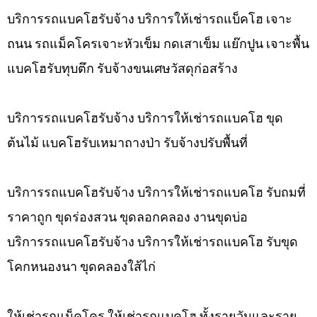
บริการรถแบคโฮรับจ้าง บริการให้เช่ารถแบ็คโฮ เจาะ
ถนน รถแม็คโครเจาะหัวเข็ม กดเสาเข็ม แย๊กปูน เจาะพื้น
แบคโฮรับทุบตึก รับจ้างขนเศษวัสดุก่อสร้าง
บริการรถแบคโฮรับจ้าง บริการให้เช่ารถแบคโฮ ขุด
ต้นไม้ แบคโฮรับเหมาถางป่า รับจ้างปรับพื้นที่
บริการรถแบคโฮรับจ้าง บริการให้เช่ารถแบคโฮ รับถมที่
ราคาถูก ขุดร่องสวน ขุดลอกคลอง งานขุดบ่อ
บริการรถแบคโฮรับจ้าง บริการให้เช่ารถแบคโฮ รับขุด
โคกหนองนา ขุดคลองใส้ไก่
ให้เช่ารถแม็คโคร ให้เช่ารถแบคโฮ ทั้งรายวันและราย