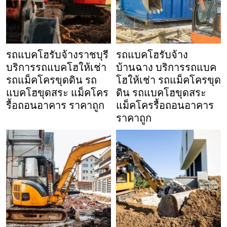
รถแบคโฮรับจ้างราชบุรี
รถแบคโฮรับจ้าง
บริการรถแบคโฮให้เช่า
บ้านฉาง บริการรถแบค
รถแม็คโครขุดดิน รถ
โฮให้เช่า รถแม็คโครขุด
แบคโฮขุดสระ แม็คโคร
ดิน รถแบคโฮขุดสระ
รื้อถอนอาคาร ราคาถูก
แม็คโครรื้อถอนอาคาร
ราคาถูก