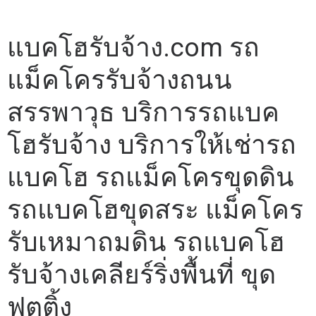
แบคโฮรับจ้าง.com รถ
แม็คโครรับจ้างถนน
สรรพาวุธ บริการรถแบค
โฮรับจ้าง บริการให้เช่ารถ
แบคโฮ รถแม็คโครขุดดิน
รถแบคโฮขุดสระ แม็คโคร
รับเหมาถมดิน รถแบคโฮ
รับจ้างเคลียร์ริ่งพื้นที่ ขุด
ฟุตติ้ง