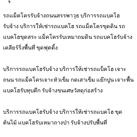
รถแม็คโครรับจ้างถนนสรรพาวุธ บริการรถแบคโฮ
รับจ้าง บริการให้เช่ารถแบคโฮ รถแม็คโครขุดดิน รถ
แบคโฮขุดสระ แม็คโครรับเหมาถมดิน รถแบคโฮรับจ้าง
เคลียร์ริ่งพื้นที่ ขุดฟุตติ้ง
บริการรถแบคโฮรับจ้าง บริการให้เช่ารถแบ็คโฮ เจาะ
ถนน รถแม็คโครเจาะหัวเข็ม กดเสาเข็ม แย๊กปูน เจาะพื้น
แบคโฮรับทุบตึก รับจ้างขนเศษวัสดุก่อสร้าง
บริการรถแบคโฮรับจ้าง บริการให้เช่ารถแบคโฮ ขุด
ต้นไม้ แบคโฮรับเหมาถางป่า รับจ้างปรับพื้นที่