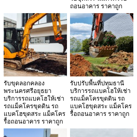
ถอนอาคาร ราคาถูก
รับขุดลอกคลอง
รับปรับพื้นที่ปทุมธานี
พระนครศรีอยุธยา
บริการรถแบคโฮให้เช่า
บริการรถแบคโฮให้เช่า
รถแม็คโครขุดดิน รถ
รถแม็คโครขุดดิน รถ
แบคโฮขุดสระ แม็คโคร
แบคโฮขุดสระ แม็คโคร
รื้อถอนอาคาร ราคาถูก
รื้อถอนอาคาร ราคาถูก