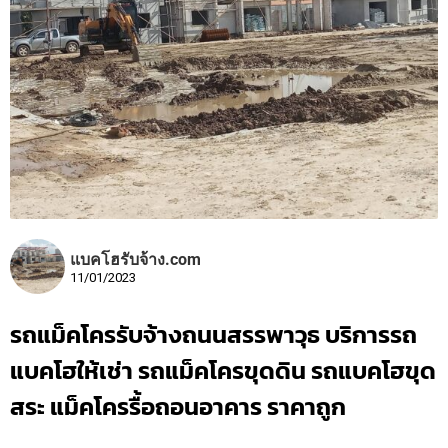
แบคโฮรับจ้าง.com
11/01/2023
รถแม็คโครรับจ้างถนนสรรพาวุธ บริการรถ
แบคโฮให้เช่า รถแม็คโครขุดดิน รถแบคโฮขุด
สระ แม็คโครรื้อถอนอาคาร ราคาถูก