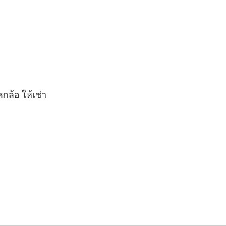
หกล้อ ให้เช่า