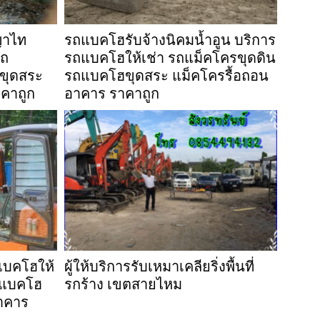
ญาไท
รถแบคโฮรับจ้างนิคมน้ำอูน บริการ
รถ
รถแบคโฮให้เช่า รถแม็คโครขุดดิน
ขุดสระ
รถแบคโฮขุดสระ แม็คโครรื้อถอน
คาถูก
อาคาร ราคาถูก
ถแบคโฮให้
ผู้ให้บริการรับเหมาเคลียริ่งพื้นที่
ถแบคโฮ
รกร้าง เขตสายไหม
อาคาร