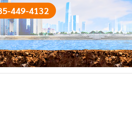
85-449-4132