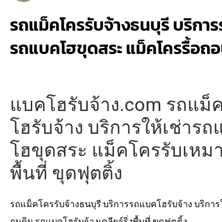
รถแม็คโครรับจ้างธนบุรี บริกา
รถแบคโฮขุดสระ แม็คโครรื้อถ
แบคโฮรับจ้าง.com รถแม็ค
โฮรับจ้าง บริการให้เช่า
โฮขุดสระ แม็คโครรับเหมาถ
พื้นที่ ขุดฟุตติ้ง
รถแม็คโครรับจ้างธนบุรี บริการรถแบคโฮรับจ้าง บริก
ถมดิน รถแบคโฮรับจ้างเคลียร์ริ่งพื้นที่ ขุดฟุตติ้ง