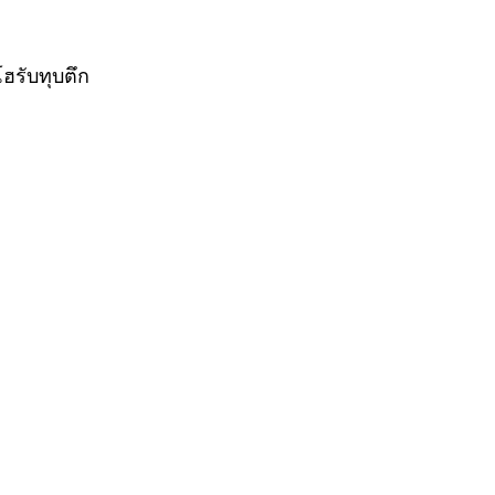
ฮรับทุบตึก