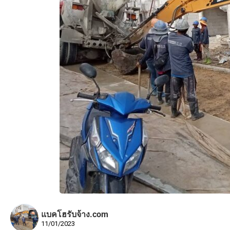
แบคโฮรับจ้าง.com
11/01/2023