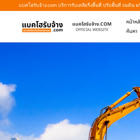
แบคโฮรับจ้าง.com บริการรับเคลียริ่งพื้นที่ ปรับพื้นที่ ถมดิ
หน้าหล
แบคโฮรับจ้าง.COM
OFFICIAL WEBSITE
ค้นหา