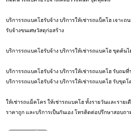
บริการรถแบคโฮรับจ้าง บริการให้เช่ารถแบ็คโฮ เจาะถนน
รับจ้างขนเศษวัสดุก่อสร้าง
บริการรถแบคโฮรับจ้าง บริการให้เช่ารถแบคโฮ ขุดต้นไม้ 
บริการรถแบคโฮรับจ้าง บริการให้เช่ารถแบคโฮ รับถมที
บริการรถแบคโฮรับจ้าง บริการให้เช่ารถแบคโฮ รับขุด
ให้เช่ารถแม็คโคร ให้เช่ารถแบคโฮ ทั้งรายวันและรายเด
ราคาถูก และบริการเป็นกันเอง โทรติดต่อปรึกษาสอบถา