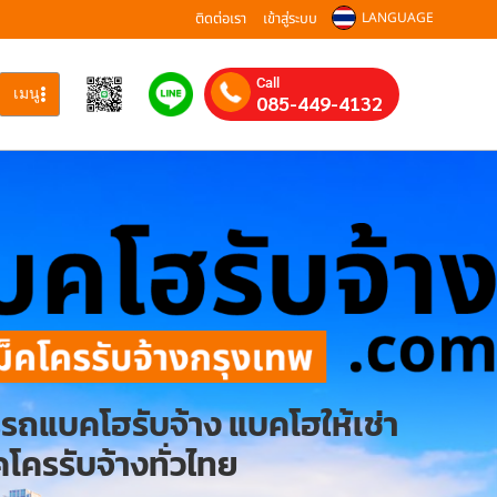
ติดต่อเรา
เข้าสู่ระบบ
LANGUAGE
Call
เมนู
085-449-4132
รรถแบคโฮรับจ้าง แบคโฮให้เช่า
โครรับจ้างทั่วไทย