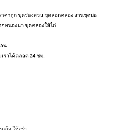
่ราคาถูก ขุดร่องสวน ขุดลอกคลอง งานขุดบ่อ
โคกหนองนา ขุดคลองใส้ไก่
ือน
มเราได้ตลอด 24 ชม.
หกล้อ ให้เช่า