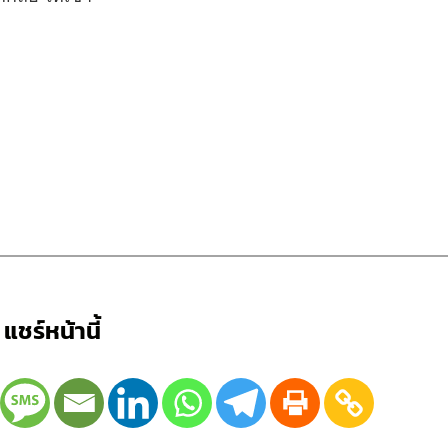
แชร์หน้านี้