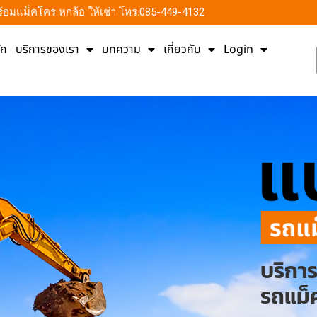
น พร้อมแม็คโคร หกล้อ ให้เช่า โทร.085-449-4132
ัก
บริการของเรา
บทความ
เกี่ยวกับ
Login
บริกา
รถแม็ค