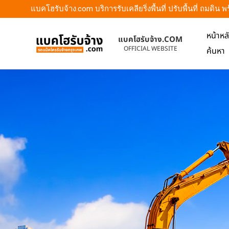
แบคโฮรับจ้าง.com บริการรับเคลียริ่งพื้นที่ ปรับพื้นที่ ถมดิ
หน้าหล
แบคโฮรับจ้าง.COM
OFFICIAL WEBSITE
ค้นหา