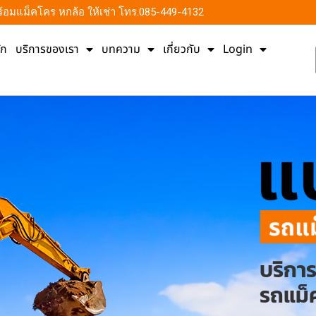
น พร้อมแม็คโคร หกล้อ ให้เช่า โทร.085-449-4132
ัก
บริการของเรา
บทความ
เกี่ยวกับ
Login
บริกา
รถแม็ค