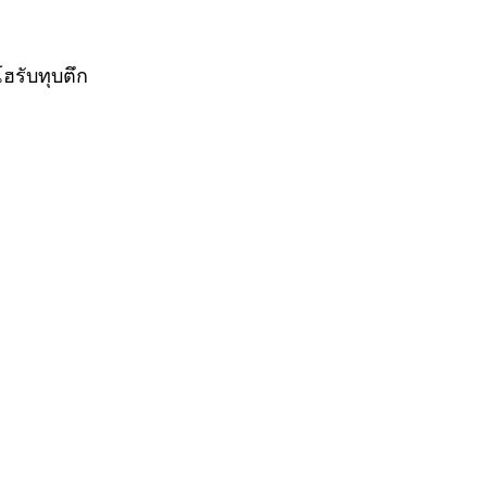
ฮรับทุบตึก