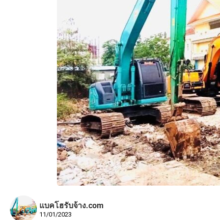
แบคโฮรับจ้าง.com
11/01/2023