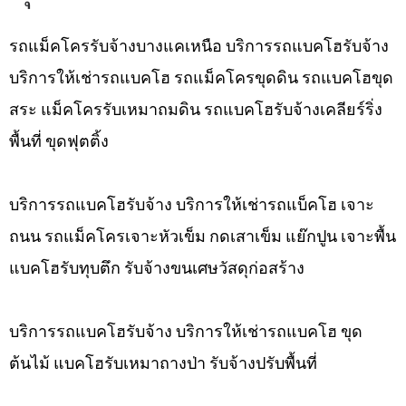
รถแม็คโครรับจ้างบางแคเหนือ บริการรถแบคโฮรับจ้าง
บริการให้เช่ารถแบคโฮ รถแม็คโครขุดดิน รถแบคโฮขุด
สระ แม็คโครรับเหมาถมดิน รถแบคโฮรับจ้างเคลียร์ริ่ง
พื้นที่ ขุดฟุตติ้ง
บริการรถแบคโฮรับจ้าง บริการให้เช่ารถแบ็คโฮ เจาะ
ถนน รถแม็คโครเจาะหัวเข็ม กดเสาเข็ม แย๊กปูน เจาะพื้น
แบคโฮรับทุบตึก รับจ้างขนเศษวัสดุก่อสร้าง
บริการรถแบคโฮรับจ้าง บริการให้เช่ารถแบคโฮ ขุด
ต้นไม้ แบคโฮรับเหมาถางป่า รับจ้างปรับพื้นที่