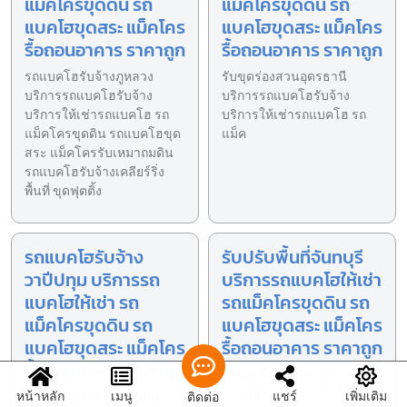
แม็คโครขุดดิน รถ
แม็คโครขุดดิน รถ
แบคโฮขุดสระ แม็คโคร
แบคโฮขุดสระ แม็คโคร
รื้อถอนอาคาร ราคาถูก
รื้อถอนอาคาร ราคาถูก
รถแบคโฮรับจ้างภูหลวง
รับขุดร่องสวนอุดรธานี
บริการรถแบคโฮรับจ้าง
บริการรถแบคโฮรับจ้าง
บริการให้เช่ารถแบคโฮ รถ
บริการให้เช่ารถแบคโฮ รถ
แม็คโครขุดดิน รถแบคโฮขุด
แม็ค
สระ แม็คโครรับเหมาถมดิน
รถแบคโฮรับจ้างเคลียร์ริ่ง
พื้นที่ ขุดฟุตติ้ง
รถแบคโฮรับจ้าง
รับปรับพื้นที่จันทบุรี
วาปีปทุม บริการรถ
บริการรถแบคโฮให้เช่า
แบคโฮให้เช่า รถ
รถแม็คโครขุดดิน รถ
แม็คโครขุดดิน รถ
แบคโฮขุดสระ แม็คโคร
แบคโฮขุดสระ แม็คโคร
รื้อถอนอาคาร ราคาถูก
รื้อถอนอาคาร ราคาถูก
รับปรับพื้นที่จันทบุรี บริการรถ
แบคโฮรับจ้าง บริการให้เช่า
หน้าหลัก
เมนู
แชร์
เพิ่มเติม
รถแบคโฮรับจ้างวาปีปทุม
ติดต่อ