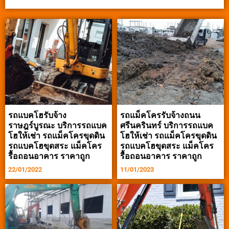
รถแบคโฮรับจ้าง
รถแม็คโครรับจ้างถนน
ราษฎร์บูรณะ บริการรถแบค
ศรีนครินทร์ บริการรถแบค
โฮให้เช่า รถแม็คโครขุดดิน
โฮให้เช่า รถแม็คโครขุดดิน
รถแบคโฮขุดสระ แม็คโคร
รถแบคโฮขุดสระ แม็คโคร
รื้อถอนอาคาร ราคาถูก
รื้อถอนอาคาร ราคาถูก
22/01/2022
11/01/2023