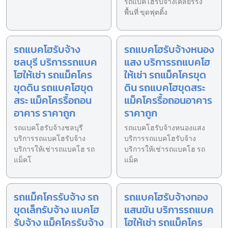
รถแบคโฮรับจ้างเคลียร์ริ่ง
พื้นที่ ขุดฟุตติ้ง
รถแบคโฮรับจ้าง
รถแบคโฮรับจ้างหนอง
ชลบุรี บริการรถแบค
แสง บริการรถแบคโฮ
โฮให้เช่า รถแม็คโคร
ให้เช่า รถแม็คโครขุด
ขุดดิน รถแบคโฮขุด
ดิน รถแบคโฮขุดสระ
สระ แม็คโครรื้อถอน
แม็คโครรื้อถอนอาคาร
อาคาร ราคาถูก
ราคาถูก
รถแบคโฮรับจ้างชลบุรี
รถแบคโฮรับจ้างหนองแสง
บริการรถแบคโฮรับจ้าง
บริการรถแบคโฮรับจ้าง
บริการให้เช่ารถแบคโฮ รถ
บริการให้เช่ารถแบคโฮ รถ
แม็คโ
แม็ค
รถแม็คโครรับจ้าง รถ
รถแบคโฮรับจ้างทอง
ขุดเล็กรับจ้าง แบคโฮ
แสนขัน บริการรถแบค
รับจ้าง แม็คโครรับจ้าง
โฮให้เช่า รถแม็คโคร