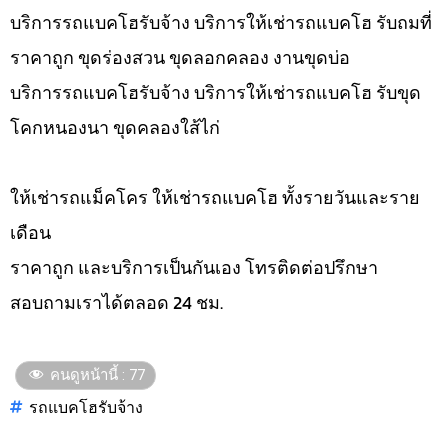
บริการรถแบคโฮรับจ้าง บริการให้เช่ารถแบคโฮ รับถมที่
ราคาถูก ขุดร่องสวน ขุดลอกคลอง งานขุดบ่อ
บริการรถแบคโฮรับจ้าง บริการให้เช่ารถแบคโฮ รับขุด
โคกหนองนา ขุดคลองใส้ไก่
ให้เช่ารถแม็คโคร ให้เช่ารถแบคโฮ ทั้งรายวันและราย
เดือน
ราคาถูก และบริการเป็นกันเอง โทรติดต่อปรึกษา
สอบถามเราได้ตลอด 24 ชม.
คนดูหน้านี้ :
77
รถแบคโฮรับจ้าง