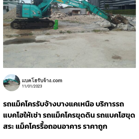
แบคโฮรับจ้าง.com
11/01/2023
รถแม็คโครรับจ้างบางแคเหนือ บริการรถ
แบคโฮให้เช่า รถแม็คโครขุดดิน รถแบคโฮขุด
สระ แม็คโครรื้อถอนอาคาร ราคาถูก