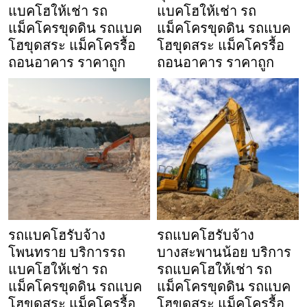
แบคโฮให้เช่า รถ
แบคโฮให้เช่า รถ
แม็คโครขุดดิน รถแบค
แม็คโครขุดดิน รถแบค
โฮขุดสระ แม็คโครรื้อ
โฮขุดสระ แม็คโครรื้อ
ถอนอาคาร ราคาถูก
ถอนอาคาร ราคาถูก
รถแบคโฮรับจ้าง
รถแบคโฮรับจ้าง
โพนทราย บริการรถ
บางสะพานน้อย บริการ
แบคโฮให้เช่า รถ
รถแบคโฮให้เช่า รถ
แม็คโครขุดดิน รถแบค
แม็คโครขุดดิน รถแบค
โฮขุดสระ แม็คโครรื้อ
โฮขุดสระ แม็คโครรื้อ