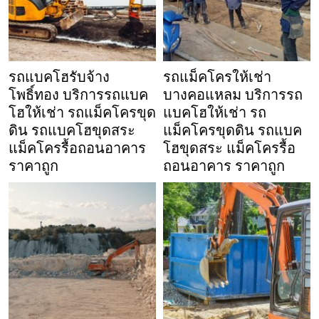
รถแบคโฮรับจ้าง
รถแม็คโครให้เช่า
โพธิ์ทอง บริการรถแบค
บางคอแหลม บริการรถ
โฮให้เช่า รถแม็คโครขุด
แบคโฮให้เช่า รถ
ดิน รถแบคโฮขุดสระ
แม็คโครขุดดิน รถแบค
แม็คโครรื้อถอนอาคาร
โฮขุดสระ แม็คโครรื้อ
ราคาถูก
ถอนอาคาร ราคาถูก