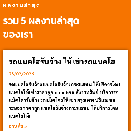
ผลงานล่าสุด
รวม 5 ผลงานล่าสุด
ของเรา
รถแบคโฮรับจ้าง ให้เช่ารถแบคโฮ
23/02/2026
รถแบคโฮรับจ้าง แบคโฮรับจ้างกระแสบน ให้บริการโดย
แบคโฮให้เช่าราคาถูก.com หจก.สังวรทรัพย์ บริการรถ
แม็คโครรับจ้าง รถแม็คโครให้เช่า กรุงเทพ ปริมณฑล
ระยอง ราคาถูก แบคโฮรับจ้างกระแสบน ให้บริการโดย
แบคโฮให้เ
อ่านต่อ »