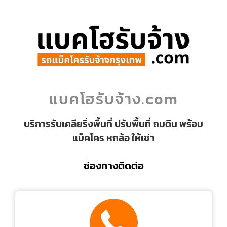
แบคโฮรับจ้าง.com
บริการรับเคลียริ่งพื้นที่ ปรับพื้นที่ ถมดิน พร้อม
แม็คโคร หกล้อ ให้เช่า
ช่องทางติดต่อ