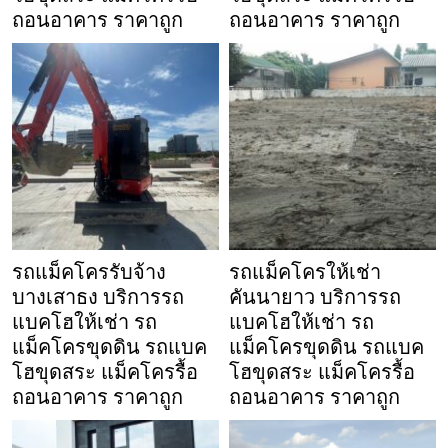
ถอนอาคาร ราคาถูก
ถอนอาคาร ราคาถูก
รถแม็คโครรับจ้าง
รถแม็คโครให้เช่า
บางเสาธง บริการรถ
คันนายาว บริการรถ
แบคโฮให้เช่า รถ
แบคโฮให้เช่า รถ
แม็คโครขุดดิน รถแบค
แม็คโครขุดดิน รถแบค
โฮขุดสระ แม็คโครรื้อ
โฮขุดสระ แม็คโครรื้อ
ถอนอาคาร ราคาถูก
ถอนอาคาร ราคาถูก