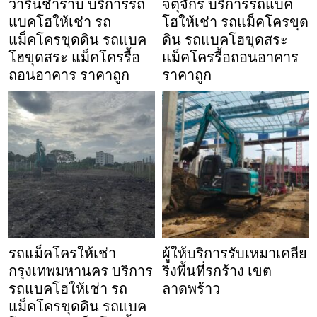
วารินชำราบ บริการรถ
จตุจักร บริการรถแบค
แบคโฮให้เช่า รถ
โฮให้เช่า รถแม็คโครขุด
แม็คโครขุดดิน รถแบค
ดิน รถแบคโฮขุดสระ
โฮขุดสระ แม็คโครรื้อ
แม็คโครรื้อถอนอาคาร
ถอนอาคาร ราคาถูก
ราคาถูก
รถแม็คโครให้เช่า
ผู้ให้บริการรับเหมาเคลีย
กรุงเทพมหานคร บริการ
ริ่งพื้นที่รกร้าง เขต
รถแบคโฮให้เช่า รถ
ลาดพร้าว
แม็คโครขุดดิน รถแบค