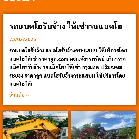
รถแบคโฮรับจ้าง ให้เช่ารถแบคโฮ
23/02/2026
รถแบคโฮรับจ้าง แบคโฮรับจ้างกระแสบน ให้บริการโดย
แบคโฮให้เช่าราคาถูก.com หจก.สังวรทรัพย์ บริการรถ
แม็คโครรับจ้าง รถแม็คโครให้เช่า กรุงเทพ ปริมณฑล
ระยอง ราคาถูก แบคโฮรับจ้างกระแสบน ให้บริการโดย
แบคโฮให้เ
อ่านต่อ »