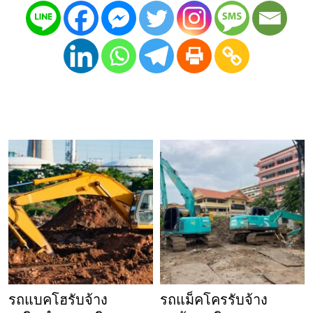
รถแบคโฮรับจ้าง
รถแม็คโครรับจ้าง