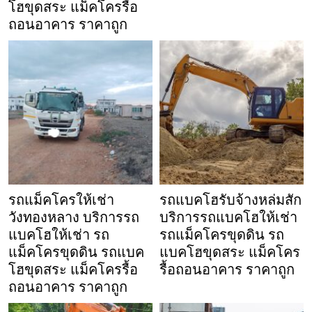
โฮขุดสระ แม็คโครรื้อ
ถอนอาคาร ราคาถูก
รถแม็คโครให้เช่า
รถแบคโฮรับจ้างหล่มสัก
วังทองหลาง บริการรถ
บริการรถแบคโฮให้เช่า
แบคโฮให้เช่า รถ
รถแม็คโครขุดดิน รถ
แม็คโครขุดดิน รถแบค
แบคโฮขุดสระ แม็คโคร
โฮขุดสระ แม็คโครรื้อ
รื้อถอนอาคาร ราคาถูก
ถอนอาคาร ราคาถูก