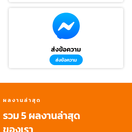
ส่งข้อความ
ส่งข้อความ
ผลงานล่าสุด
รวม 5 ผลงานล่าสุด
ของเรา