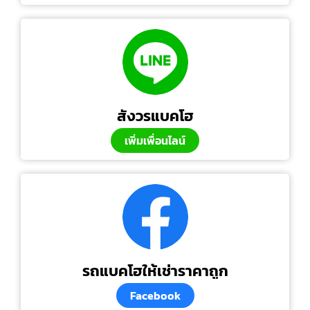
สังวรแบคโฮ
เพิ่มเพื่อนไลน์
รถแบคโฮให้เช่าราคาถูก
Facebook