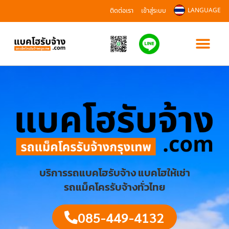
ติดต่อเรา
เข้าสู่ระบบ
LANGUAGE
บริการรถแบคโฮรับจ้าง แบคโฮให้เช่า
รถแม็คโครรับจ้างทั่วไทย
085-449-4132