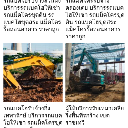
รถแบคโฮรับจ้างสวนผึ้ง
รถแม็คโครรับจ้าง
บริการรถแบคโฮให้เช่า
คลองเตย บริการรถแบค
รถแม็คโครขุดดิน รถ
โฮให้เช่า รถแม็คโครขุด
แบคโฮขุดสระ แม็คโคร
ดิน รถแบคโฮขุดสระ
รื้อถอนอาคาร ราคาถูก
แม็คโครรื้อถอนอาคาร
ราคาถูก
รถแบคโฮรับจ้างกิ่ง
ผู้ให้บริการรับเหมาเคลีย
เทพารักษ์ บริการรถแบค
ริ่งพื้นที่รกร้าง เขต
โฮให้เช่า รถแม็คโครขุด
ราชเทวี