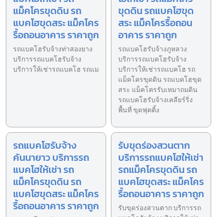
แม็คโครขุดดิน รถ
ขุดดิน รถแบคโฮขุด
แบคโฮขุดสระ แม็คโคร
สระ แม็คโครรื้อถอน
รื้อถอนอาคาร ราคาถูก
อาคาร ราคาถูก
รถแบคโฮรับจ้างท่าสองยาง
รถแบคโฮรับจ้างภูหลวง
บริการรถแบคโฮรับจ้าง
บริการรถแบคโฮรับจ้าง
บริการให้เช่ารถแบคโฮ รถแม
บริการให้เช่ารถแบคโฮ รถ
แม็คโครขุดดิน รถแบคโฮขุด
สระ แม็คโครรับเหมาถมดิน
รถแบคโฮรับจ้างเคลียร์ริ่ง
พื้นที่ ขุดฟุตติ้ง
รถแบคโฮรับจ้าง
รับขุดร่องสวนตาก
คันนายาว บริการรถ
บริการรถแบคโฮให้เช่า
แบคโฮให้เช่า รถ
รถแม็คโครขุดดิน รถ
แม็คโครขุดดิน รถ
แบคโฮขุดสระ แม็คโคร
แบคโฮขุดสระ แม็คโคร
รื้อถอนอาคาร ราคาถูก
รื้อถอนอาคาร ราคาถูก
รับขุดร่องสวนตาก บริการรถ