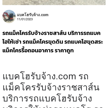
แบคโฮรับจ้าง.com
11/01/2023
รถแม็คโครรับจ้างราชสาส์น บริการรถแบค
โฮให้เช่า รถแม็คโครขุดดิน รถแบคโฮขุดสระ
แม็คโครรื้อถอนอาคาร ราคาถูก
แบคโฮรับจ้าง.com รถ
แม็คโครรับจ้างราชสาส์น
บริการรถแบคโฮรับจ้าง