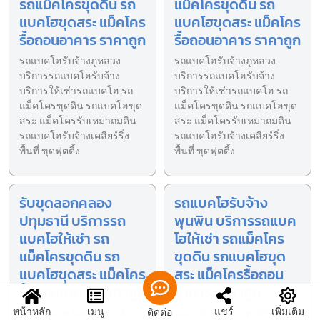
รถแม็คโครขุดดิน รถ
แม็คโครขุดดิน รถ
แบคโฮขุดสระ แม็คโคร
แบคโฮขุดสระ แม็คโคร
รื้อถอนอาคาร ราคาถูก
รื้อถอนอาคาร ราคาถูก
รถแบคโฮรับจ้างภูหลวง
รถแบคโฮรับจ้างภูหลวง
บริการรถแบคโฮรับจ้าง
บริการรถแบคโฮรับจ้าง
บริการให้เช่ารถแบคโฮ รถ
บริการให้เช่ารถแบคโฮ รถ
แม็คโครขุดดิน รถแบคโฮขุด
แม็คโครขุดดิน รถแบคโฮขุด
สระ แม็คโครรับเหมาถมดิน
สระ แม็คโครรับเหมาถมดิน
รถแบคโฮรับจ้างเคลียร์ริ่ง
รถแบคโฮรับจ้างเคลียร์ริ่ง
พื้นที่ ขุดฟุตติ้ง
พื้นที่ ขุดฟุตติ้ง
รับขุดลอกคลอง
รถแบคโฮรับจ้าง
ปทุมธานี บริการรถ
พุนพิน บริการรถแบค
แบคโฮให้เช่า รถ
โฮให้เช่า รถแม็คโคร
แม็คโครขุดดิน รถ
ขุดดิน รถแบคโฮขุด
แบคโฮขุดสระ แม็คโคร
สระ แม็คโครรื้อถอน
รื้อถอนอาคาร ราคาถูก
อาคาร ราคาถูก
หน้าหลัก
เมนู
แชร์
เพิ่มเติม
ติดต่อ
รับขุดลอกคลองปทุมธานี
รถแบคโฮรับจ้างพุนพิน