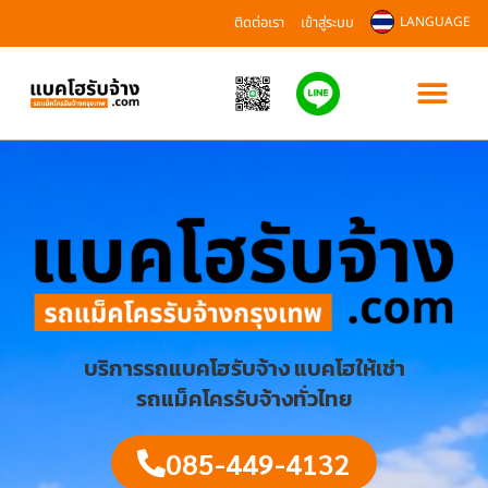
ติดต่อเรา
เข้าสู่ระบบ
LANGUAGE
บริการรถแบคโฮรับจ้าง แบคโฮให้เช่า
รถแม็คโครรับจ้างทั่วไทย
085-449-4132