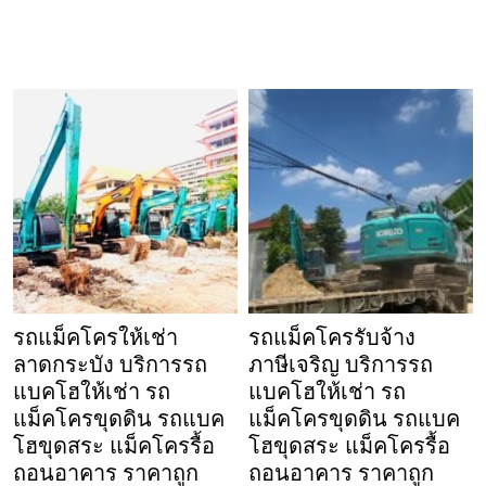
รถแม็คโครให้เช่า
รถแม็คโครรับจ้าง
ลาดกระบัง บริการรถ
ภาษีเจริญ บริการรถ
แบคโฮให้เช่า รถ
แบคโฮให้เช่า รถ
แม็คโครขุดดิน รถแบค
แม็คโครขุดดิน รถแบค
โฮขุดสระ แม็คโครรื้อ
โฮขุดสระ แม็คโครรื้อ
ถอนอาคาร ราคาถูก
ถอนอาคาร ราคาถูก