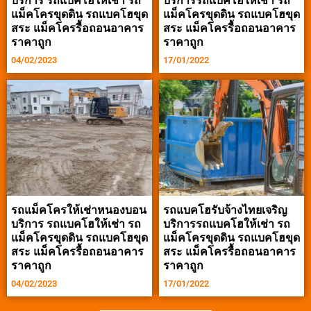
บริการ รถแบคโฮให้เช่า รถ
บริการรถแบคโฮให้เช่า รถ
แม็คโครขุดดิน รถแบคโฮขุด
แม็คโครขุดดิน รถแบคโฮขุด
สระ แม็คโครรื้อถอนอาคาร
สระ แม็คโครรื้อถอนอาคาร
ราคาถูก
ราคาถูก
04/02/2023
17/01/2022
รถแม็คโครให้เช่าหนองบอน
รถแบคโฮรับจ้างไทยเจริญ
บริการ รถแบคโฮให้เช่า รถ
บริการรถแบคโฮให้เช่า รถ
แม็คโครขุดดิน รถแบคโฮขุด
แม็คโครขุดดิน รถแบคโฮขุด
สระ แม็คโครรื้อถอนอาคาร
สระ แม็คโครรื้อถอนอาคาร
ราคาถูก
ราคาถูก
04/02/2023
17/01/2022