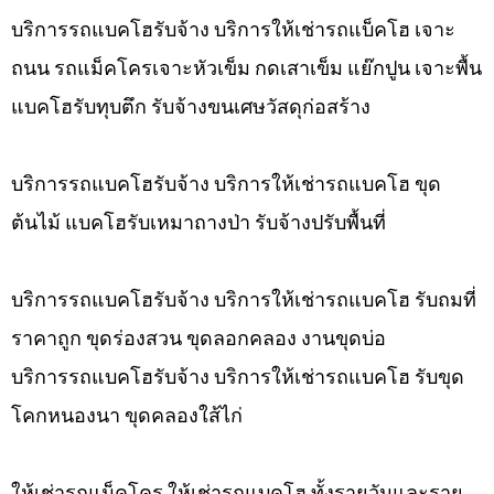
บริการรถแบคโฮรับจ้าง บริการให้เช่ารถแบ็คโฮ เจาะ
ถนน รถแม็คโครเจาะหัวเข็ม กดเสาเข็ม แย๊กปูน เจาะพื้น
แบคโฮรับทุบตึก รับจ้างขนเศษวัสดุก่อสร้าง
บริการรถแบคโฮรับจ้าง บริการให้เช่ารถแบคโฮ ขุด
ต้นไม้ แบคโฮรับเหมาถางป่า รับจ้างปรับพื้นที่
บริการรถแบคโฮรับจ้าง บริการให้เช่ารถแบคโฮ รับถมที่
ราคาถูก ขุดร่องสวน ขุดลอกคลอง งานขุดบ่อ
บริการรถแบคโฮรับจ้าง บริการให้เช่ารถแบคโฮ รับขุด
โคกหนองนา ขุดคลองใส้ไก่
ให้เช่ารถแม็คโคร ให้เช่ารถแบคโฮ ทั้งรายวันและราย