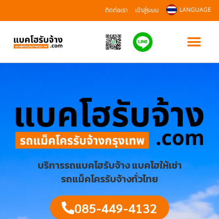
ติดต่อเรา
เข้าสู่ระบบ
LANGUAGE
บริการรถแบคโฮรับจ้าง แบคโฮให้เช่า
รถแม็คโครรับจ้างทั่วไทย
085-449-4132