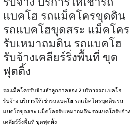
รับจ้าง บริการให้เช่ารถ
แบคโฮ รถแม็คโครขุดดิน
รถแบคโฮขุดสระ แม็คโคร
รับเหมาถมดิน รถแบคโฮ
รับจ้างเคลียร์ริ่งพื้นที่ ขุด
ฟุตติ้ง
รถแม็คโครรับจ้างลำลูกกาคลอง 2 บริการรถแบคโฮ
รับจ้าง บริการให้เช่ารถแบคโฮ รถแม็คโครขุดดิน รถ
แบคโฮขุดสระ แม็คโครรับเหมาถมดิน รถแบคโฮรับจ้าง
เคลียร์ริ่งพื้นที่ ขุดฟุตติ้ง