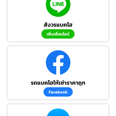
สังวรแบคโฮ
เพิ่มเพื่อนไลน์
รถแบคโฮให้เช่าราคาถูก
Facebook