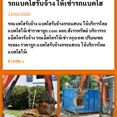
รถแบคโฮรับจ้าง ให้เช่ารถแบคโฮ
23/02/2026
รถแบคโฮรับจ้าง แบคโฮรับจ้างกระแสบน ให้บริการโดย
แบคโฮให้เช่าราคาถูก.com หจก.สังวรทรัพย์ บริการรถ
แม็คโครรับจ้าง รถแม็คโครให้เช่า กรุงเทพ ปริมณฑล
ระยอง ราคาถูก แบคโฮรับจ้างกระแสบน ให้บริการโดย
แบคโฮให้เ
อ่านต่อ »