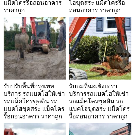
แม็คโครรื้อถอนอาคาร
โฮขุดสระ แม็คโครรื้อ
ราคาถูก
ถอนอาคาร ราคาถูก
รับปรับพื้นที่กรุงเทพ
รับถมที่ฉะเชิงเทรา
บริการ รถแบคโฮให้เช่า
บริการรถแบคโฮให้เช่า
รถแม็คโครขุดดิน รถ
รถแม็คโครขุดดิน รถ
แบคโฮขุดสระ แม็คโคร
แบคโฮขุดสระ แม็คโคร
รื้อถอนอาคาร ราคาถูก
รื้อถอนอาคาร ราคาถูก