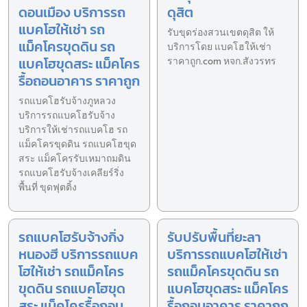
ดอนเมือง บริการรถ
ดุสิต
แบคโฮให้เช่า รถ
รับขุดร่องสวนเขตดุสิต ให้
แม็คโครขุดดิน รถ
บริการโดย แบคโฮให้เช่า
แบคโฮขุดสระ แม็คโคร
ราคาถูก.com หจก.สังวรทร
รื้อถอนอาคาร ราคาถูก
รถแบคโฮรับจ้างภูหลวง
บริการรถแบคโฮรับจ้าง
บริการให้เช่ารถแบคโฮ รถ
แม็คโครขุดดิน รถแบคโฮขุด
สระ แม็คโครรับเหมาถมดิน
รถแบคโฮรับจ้างเคลียร์ริ่ง
พื้นที่ ขุดฟุตติ้ง
รถแบคโฮรับจ้างกิ่ง
รับปรับพื้นที่ยะลา
หนองฮี บริการรถแบค
บริการรถแบคโฮให้เช่า
โฮให้เช่า รถแม็คโคร
รถแม็คโครขุดดิน รถ
ขุดดิน รถแบคโฮขุด
แบคโฮขุดสระ แม็คโคร
สระ แม็คโครรื้อถอน
รื้อถอนอาคาร ราคาถูก