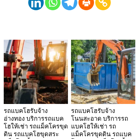
รถแบคโฮรับจ้าง
รถแบคโฮรับจ้าง
อ่างทอง บริการรถแบค
โนนสะอาด บริการรถ
โฮให้เช่า รถแม็คโครขุด
แบคโฮให้เช่า รถ
ดิน รถแบคโฮขุดสระ
แม็คโครขุดดิน รถแบค