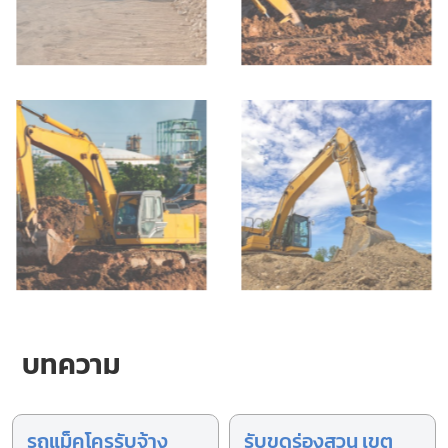
บทความ
รถแม็คโครรับจ้าง
รับขุดร่องสวน เขต