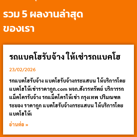
รวม 5 ผลงานล่าสุด
ของเรา
รถแบคโฮรับจ้าง ให้เช่ารถแบคโฮ
23/02/2026
รถแบคโฮรับจ้าง แบคโฮรับจ้างกระแสบน ให้บริการโดย
แบคโฮให้เช่าราคาถูก.com หจก.สังวรทรัพย์ บริการรถ
แม็คโครรับจ้าง รถแม็คโครให้เช่า กรุงเทพ ปริมณฑล
ระยอง ราคาถูก แบคโฮรับจ้างกระแสบน ให้บริการโดย
แบคโฮให้เ
อ่านต่อ »