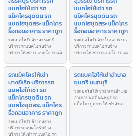
สรรคบุรี บริการรถ
สุวรรณ บริการรถ
แบคโฮให้เช่า รถ
แบคโฮให้เช่า รถ
แม็คโครขุดดิน รถ
แม็คโครขุดดิน รถ
แบคโฮขุดสระ แม็คโคร
แบคโฮขุดสระ แม็คโคร
รื้อถอนอาคาร ราคาถูก
รื้อถอนอาคาร ราคาถูก
รถแบคโฮรับจ้างสรรคบุรี
รถแบคโฮรับจ้างโนนสุวรรณ
บริการรถแบคโฮรับจ้าง
บริการรถแบคโฮรับจ้าง
บริการให้เช่ารถแบคโฮ รถแม็
บริการให้เช่ารถแบคโฮ รถแม
รถแม็คโครให้เช่า
รถแบคโฮให้เช่าอำเภอ
บางยี่เรือ บริการรถ
ขุนศรี นนทบุรี
แบคโฮให้เช่า รถ
รถแบคโฮให้เช่าอำเภออำเภอ
แม็คโครขุดดิน รถ
อำเภอขุนศรี นนทบุรี รถ
แบคโฮขุดสระ แม็คโคร
แม็คโครบูมยาวให้เช่าอำเภ
รื้อถอนอาคาร ราคาถูก
รถแบคโฮรับจ้างภูหลวง
บริการรถแบคโฮรับจ้าง
บริการให้เช่ารถแบคโฮ รถ