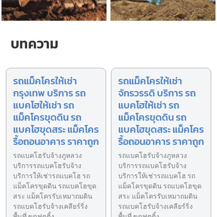
บทความ
รถแม็คโครให้เช่า
รถแม็คโครให้เช่า
กรุงเทพ บริการ รถ
จักรวรรดิ บริการ รถ
แบคโฮให้เช่า รถ
แบคโฮให้เช่า รถ
แม็คโครขุดดิน รถ
แม็คโครขุดดิน รถ
แบคโฮขุดสระ แม็คโคร
แบคโฮขุดสระ แม็คโคร
รื้อถอนอาคาร ราคาถูก
รื้อถอนอาคาร ราคาถูก
รถแบคโฮรับจ้างภูหลวง
รถแบคโฮรับจ้างภูหลวง
บริการรถแบคโฮรับจ้าง
บริการรถแบคโฮรับจ้าง
บริการให้เช่ารถแบคโฮ รถ
บริการให้เช่ารถแบคโฮ รถ
แม็คโครขุดดิน รถแบคโฮขุด
แม็คโครขุดดิน รถแบคโฮขุด
สระ แม็คโครรับเหมาถมดิน
สระ แม็คโครรับเหมาถมดิน
รถแบคโฮรับจ้างเคลียร์ริ่ง
รถแบคโฮรับจ้างเคลียร์ริ่ง
พื้นที่ ขุดฟุตติ้ง
พื้นที่ ขุดฟุตติ้ง