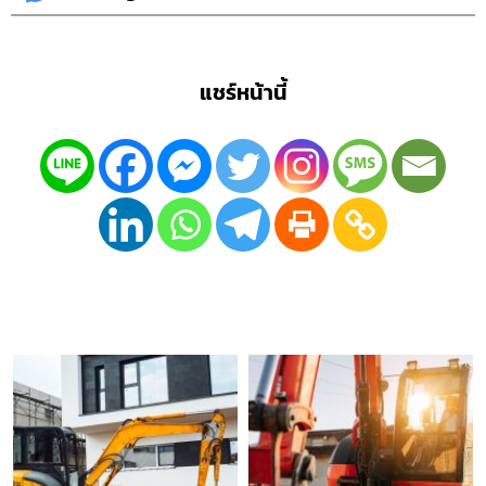
แชร์หน้านี้