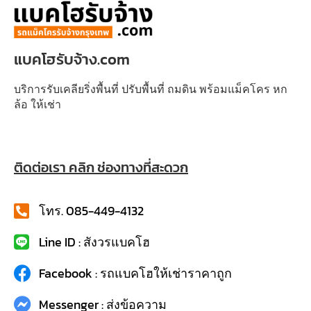
แบคโฮรับจ้าง.com
บริการรับเคลียริ่งพื้นที่ ปรับพื้นที่ ถมดิน พร้อมแม็คโคร หก
ล้อ ให้เช่า
ติดต่อเรา คลิก ช่องทางที่สะดวก
โทร. 085-449-4132
Line ID : สังวรแบคโฮ
Facebook : รถแบคโฮให้เช่าราคาถูก
Messenger : ส่งข้อความ