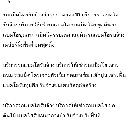
รถแม็คโครรับจ้างลำลูกกาคลอง 10 บริการรถแบคโฮ
รับจ้าง บริการให้เช่ารถแบคโฮ รถแม็คโครขุดดิน รถ
แบคโฮขุดสระ แม็คโครรับเหมาถมดิน รถแบคโฮรับจ้าง
เคลียร์ริ่งพื้นที่ ขุดฟุตติ้ง
บริการรถแบคโฮรับจ้าง บริการให้เช่ารถแบ็คโฮ เจาะ
ถนน รถแม็คโครเจาะหัวเข็ม กดเสาเข็ม แย๊กปูน เจาะพื้น
แบคโฮรับทุบตึก รับจ้างขนเศษวัสดุก่อสร้าง
บริการรถแบคโฮรับจ้าง บริการให้เช่ารถแบคโฮ ขุด
ต้นไม้ แบคโฮรับเหมาถางป่า รับจ้างปรับพื้นที่