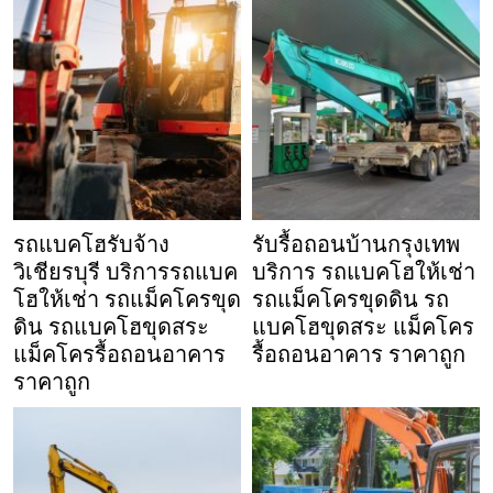
รถแบคโฮรับจ้าง
รับรื้อถอนบ้านกรุงเทพ
วิเชียรบุรี บริการรถแบค
บริการ รถแบคโฮให้เช่า
โฮให้เช่า รถแม็คโครขุด
รถแม็คโครขุดดิน รถ
ดิน รถแบคโฮขุดสระ
แบคโฮขุดสระ แม็คโคร
แม็คโครรื้อถอนอาคาร
รื้อถอนอาคาร ราคาถูก
ราคาถูก