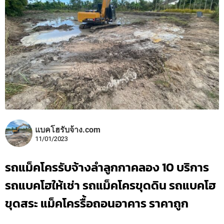
แบคโฮรับจ้าง.com
11/01/2023
รถแม็คโครรับจ้างลำลูกกาคลอง 10 บริการ
รถแบคโฮให้เช่า รถแม็คโครขุดดิน รถแบคโฮ
ขุดสระ แม็คโครรื้อถอนอาคาร ราคาถูก