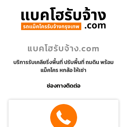
แบคโฮรับจ้าง.com
บริการรับเคลียริ่งพื้นที่ ปรับพื้นที่ ถมดิน พร้อม
แม็คโคร หกล้อ ให้เช่า
ช่องทางติดต่อ