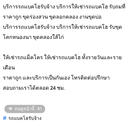
บริการรถแบคโฮรับจ้าง บริการให้เช่ารถแบคโฮ รับถมที่
ราคาถูก ขุดร่องสวน ขุดลอกคลอง งานขุดบ่อ
บริการรถแบคโฮรับจ้าง บริการให้เช่ารถแบคโฮ รับขุด
โคกหนองนา ขุดคลองใส้ไก่
ให้เช่ารถแม็คโคร ให้เช่ารถแบคโฮ ทั้งรายวันและราย
เดือน
ราคาถูก และบริการเป็นกันเอง โทรติดต่อปรึกษา
สอบถามเราได้ตลอด 24 ชม.
คนดูหน้านี้ :
81
รถแบคโฮรับจ้าง