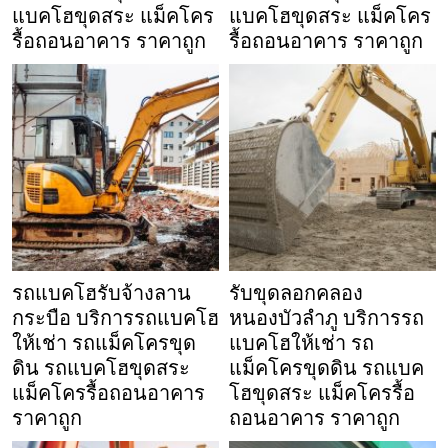
แบคโฮขุดสระ แม็คโคร
แบคโฮขุดสระ แม็คโคร
รื้อถอนอาคาร ราคาถูก
รื้อถอนอาคาร ราคาถูก
รถแบคโฮรับจ้างลาน
รับขุดลอกคลอง
กระบือ บริการรถแบคโฮ
หนองบัวลำภู บริการรถ
ให้เช่า รถแม็คโครขุด
แบคโฮให้เช่า รถ
ดิน รถแบคโฮขุดสระ
แม็คโครขุดดิน รถแบค
แม็คโครรื้อถอนอาคาร
โฮขุดสระ แม็คโครรื้อ
ราคาถูก
ถอนอาคาร ราคาถูก