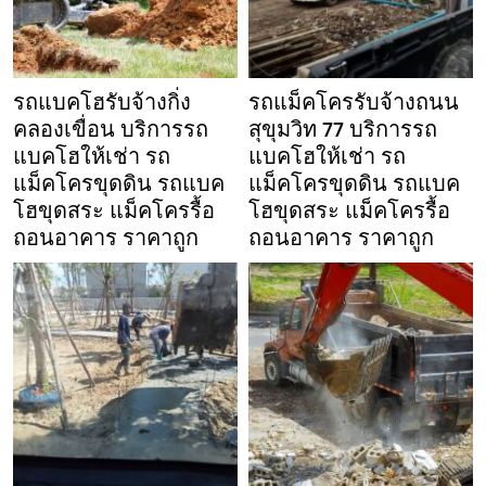
รถแบคโฮรับจ้างกิ่ง
รถแม็คโครรับจ้างถนน
คลองเขื่อน บริการรถ
สุขุมวิท 77 บริการรถ
แบคโฮให้เช่า รถ
แบคโฮให้เช่า รถ
แม็คโครขุดดิน รถแบค
แม็คโครขุดดิน รถแบค
โฮขุดสระ แม็คโครรื้อ
โฮขุดสระ แม็คโครรื้อ
ถอนอาคาร ราคาถูก
ถอนอาคาร ราคาถูก