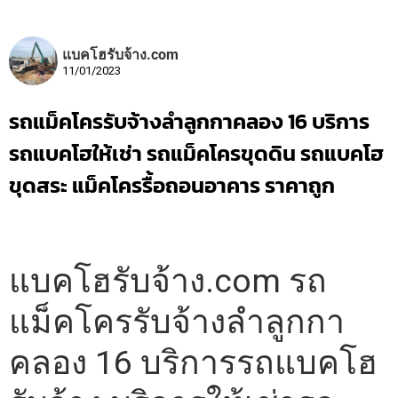
แบคโฮรับจ้าง.com
11/01/2023
รถแม็คโครรับจ้างลำลูกกาคลอง 16 บริการ
รถแบคโฮให้เช่า รถแม็คโครขุดดิน รถแบคโฮ
ขุดสระ แม็คโครรื้อถอนอาคาร ราคาถูก
แบคโฮรับจ้าง.com รถ
แม็คโครรับจ้างลำลูกกา
คลอง 16 บริการรถแบคโฮ