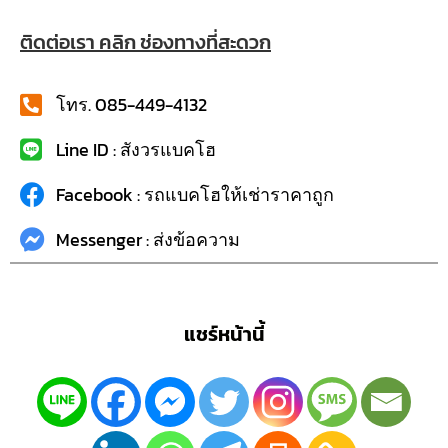
ติดต่อเรา คลิก ช่องทางที่สะดวก
โทร. 085-449-4132
Line ID : สังวรแบคโฮ
Facebook : รถแบคโฮให้เช่าราคาถูก
Messenger : ส่งข้อความ
แชร์หน้านี้