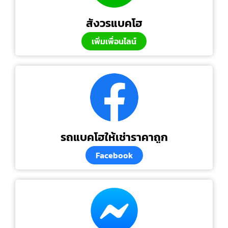
สังวรแบคโฮ
เพิ่มเพื่อนไลน์
รถแบคโฮให้เช่าราคาถูก
Facebook