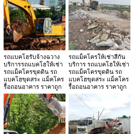
รถแบคโฮรับจ้างฉวาง
รถแม็คโครให้เช่าสีกัน
บริการรถแบคโฮให้เช่า
บริการ รถแบคโฮให้เช่า
รถแม็คโครขุดดิน รถ
รถแม็คโครขุดดิน รถ
แบคโฮขุดสระ แม็คโคร
แบคโฮขุดสระ แม็คโคร
รื้อถอนอาคาร ราคาถูก
รื้อถอนอาคาร ราคาถูก