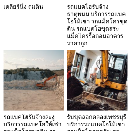
เคลียร์นิ่ง ถมดิน
รถแบคโฮรับจ้าง
ธาตุพนม บริการรถแบค
โฮให้เช่า รถแม็คโครขุด
ดิน รถแบคโฮขุดสระ
แม็คโครรื้อถอนอาคาร
ราคาถูก
รถแบคโฮรับจ้างละงู
รับขุดลอกคลองเพชรบุรี
บริการรถแบคโฮให้เช่า
บริการรถแบคโฮให้เช่า