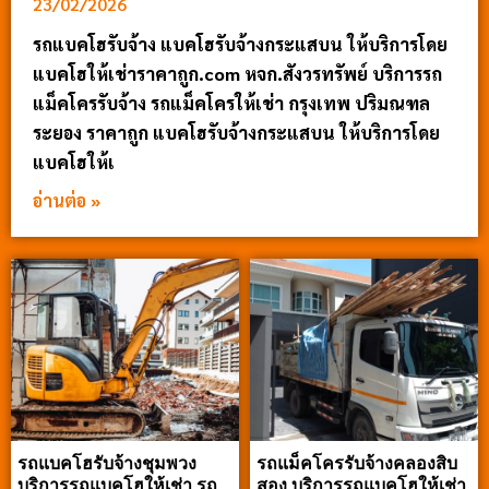
23/02/2026
รถแบคโฮรับจ้าง แบคโฮรับจ้างกระแสบน ให้บริการโดย
แบคโฮให้เช่าราคาถูก.com หจก.สังวรทรัพย์ บริการรถ
แม็คโครรับจ้าง รถแม็คโครให้เช่า กรุงเทพ ปริมณฑล
ระยอง ราคาถูก แบคโฮรับจ้างกระแสบน ให้บริการโดย
แบคโฮให้เ
อ่านต่อ »
รถแบคโฮรับจ้างชุมพวง
รถแม็คโครรับจ้างคลองสิบ
บริการรถแบคโฮให้เช่า รถ
สอง บริการรถแบคโฮให้เช่า