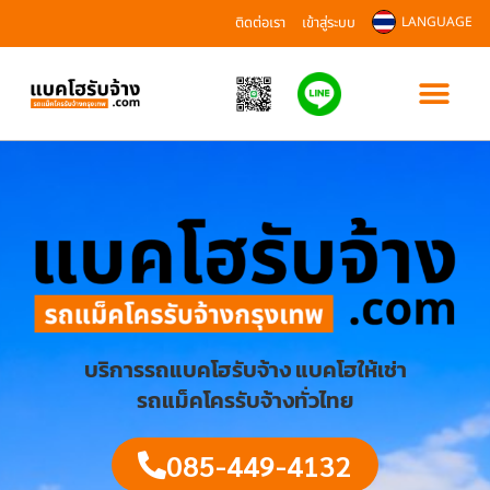
ติดต่อเรา
เข้าสู่ระบบ
LANGUAGE
บริการรถแบคโฮรับจ้าง แบคโฮให้เช่า
รถแม็คโครรับจ้างทั่วไทย
085-449-4132