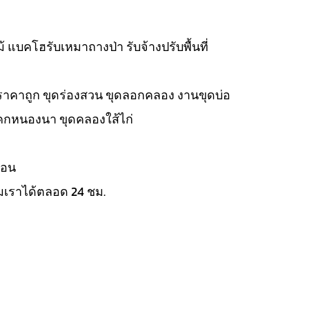
แบคโฮรับเหมาถางป่า รับจ้างปรับพื้นที่
่ราคาถูก ขุดร่องสวน ขุดลอกคลอง งานขุดบ่อ
โคกหนองนา ขุดคลองใส้ไก่
ือน
มเราได้ตลอด 24 ชม.