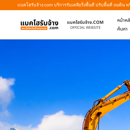
แบคโฮรับจ้าง.com บริการรับเคลียริ่งพื้นที่ ปรับพื้นที่ ถมดิ
หน้าหล
แบคโฮรับจ้าง.COM
OFFICIAL WEBSITE
ค้นหา