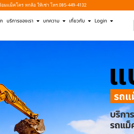
น พร้อมแม็คโคร หกล้อ ให้เช่า โทร.085-449-4132
ัก
บริการของเรา
บทความ
เกี่ยวกับ
Login
บริกา
รถแม็ค