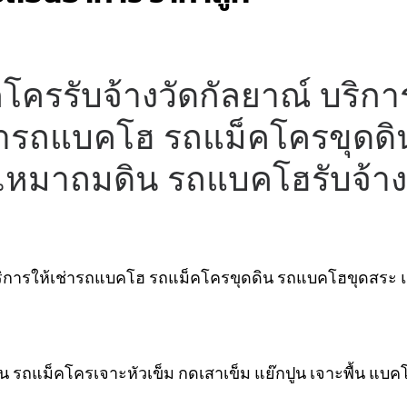
โครรับจ้างวัดกัลยาณ์ บริก
ช่ารถแบคโฮ รถแม็คโครขุดดิ
เหมาถมดิน รถแบคโฮรับจ้าง
บริการให้เช่ารถแบคโฮ รถแม็คโครขุดดิน รถแบคโฮขุดสระ 
 รถแม็คโครเจาะหัวเข็ม กดเสาเข็ม แย๊กปูน เจาะพื้น แบคโ