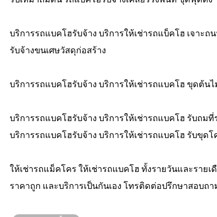
บริการรถแบคโฮรับจ้าง บริการให้เช่ารถแบ็คโฮ เจาะถนน
รับจ้างขนเศษวัสดุก่อสร้าง
บริการรถแบคโฮรับจ้าง บริการให้เช่ารถแบคโฮ ขุดต้นไม้ 
บริการรถแบคโฮรับจ้าง บริการให้เช่ารถแบคโฮ รับถมที
บริการรถแบคโฮรับจ้าง บริการให้เช่ารถแบคโฮ รับขุด
ให้เช่ารถแม็คโคร ให้เช่ารถแบคโฮ ทั้งรายวันและรายเด
ราคาถูก และบริการเป็นกันเอง โทรติดต่อปรึกษาสอบถา