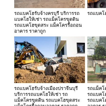
รถแบคโฮรับจ้างครบุรี บริการรถ
รถแบคโฮใ
แบคโฮให้เช่า รถแม็คโครขุดดิน
รถแบคโฮขุดสระ แม็คโครรื้อถอน
อาคาร ราคาถูก
รถแบคโฮรับจ้างเมืองปราจีนบุรี
รถแม็คโค
บริการรถแบคโฮให้เช่า รถ
รถแบคโฮใ
แม็คโครขุดดิน รถแบคโฮขุดสระ
รถแบคโฮ
แม็คโครรื้อถอนอาคาร ราคาถูก
อาคาร ร