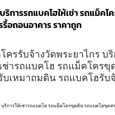
 บริการรถแบคโฮให้เช่า รถแม็คโค
รรื้อถอนอาคาร ราคาถูก
โครรับจ้างวัดพระยาไกร บร
้เช่ารถแบคโฮ รถแม็คโครขุ
ับเหมาถมดิน รถแบคโฮรับจ
ง บริการให้เช่ารถแบคโฮ รถแม็คโครขุดดิน รถแบคโฮขุดส