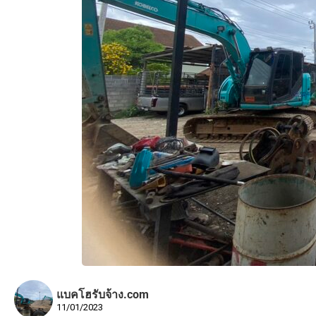
แบคโฮรับจ้าง.com
11/01/2023