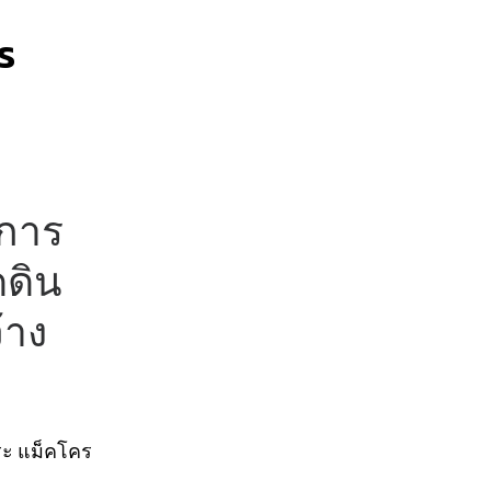
ร
ิการ
ดดิน
้าง
ระ แม็คโคร