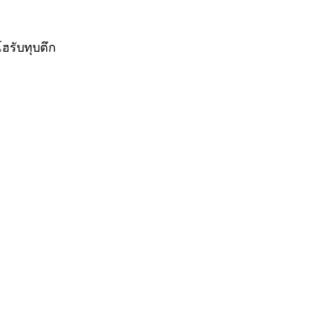
ฮรับทุบตึก