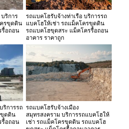
 บริการ
รถแบคโฮรับจ้างท่าเรือ บริการรถ
ครขุดดิน
แบคโฮให้เช่า รถแม็คโครขุดดิน
รื้อถอน
รถแบคโฮขุดสระ แม็คโครรื้อถอน
อาคาร ราคาถูก
 บริการรถ
รถแบคโฮรับจ้างเมือง
ขุดดิน
สมุทรสงคราม บริการรถแบคโฮให้
รื้อถอน
เช่า รถแม็คโครขุดดิน รถแบคโฮ
ขุดสระ แม็คโครรื้อถอนอาคาร