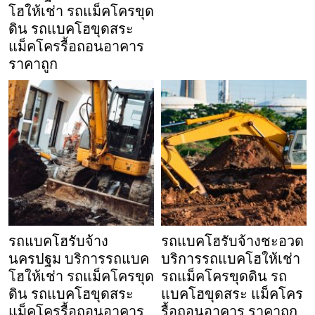
โฮให้เช่า รถแม็คโครขุด
ดิน รถแบคโฮขุดสระ
แม็คโครรื้อถอนอาคาร
ราคาถูก
รถแบคโฮรับจ้าง
รถแบคโฮรับจ้างชะอวด
นครปฐม บริการรถแบค
บริการรถแบคโฮให้เช่า
โฮให้เช่า รถแม็คโครขุด
รถแม็คโครขุดดิน รถ
ดิน รถแบคโฮขุดสระ
แบคโฮขุดสระ แม็คโคร
แม็คโครรื้อถอนอาคาร
รื้อถอนอาคาร ราคาถูก