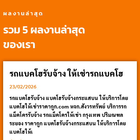
ผลงานล่าสุด
รวม 5 ผลงานล่าสุด
ของเรา
รถแบคโฮรับจ้าง ให้เช่ารถแบคโฮ
23/02/2026
รถแบคโฮรับจ้าง แบคโฮรับจ้างกระแสบน ให้บริการโดย
แบคโฮให้เช่าราคาถูก.com หจก.สังวรทรัพย์ บริการรถ
แม็คโครรับจ้าง รถแม็คโครให้เช่า กรุงเทพ ปริมณฑล
ระยอง ราคาถูก แบคโฮรับจ้างกระแสบน ให้บริการโดย
แบคโฮให้เ