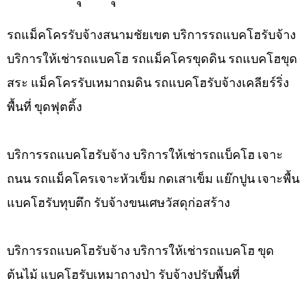
รถแม็คโครรับจ้างสนามชัยเขต บริการรถแบคโฮรับจ้าง
บริการให้เช่ารถแบคโฮ รถแม็คโครขุดดิน รถแบคโฮขุด
สระ แม็คโครรับเหมาถมดิน รถแบคโฮรับจ้างเคลียร์ริ่ง
พื้นที่ ขุดฟุตติ้ง
บริการรถแบคโฮรับจ้าง บริการให้เช่ารถแบ็คโฮ เจาะ
ถนน รถแม็คโครเจาะหัวเข็ม กดเสาเข็ม แย๊กปูน เจาะพื้น
แบคโฮรับทุบตึก รับจ้างขนเศษวัสดุก่อสร้าง
บริการรถแบคโฮรับจ้าง บริการให้เช่ารถแบคโฮ ขุด
ต้นไม้ แบคโฮรับเหมาถางป่า รับจ้างปรับพื้นที่