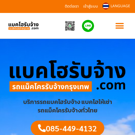
ติดต่อเรา
เข้าสู่ระบบ
LANGUAGE
บริการรถแบคโฮรับจ้าง แบคโฮให้เช่า
รถแม็คโครรับจ้างทั่วไทย
085-449-4132