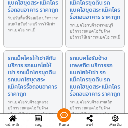
แบคโฮขุดสระ แม็คโคร
แม็คโครขุดดิน รถ
รื้อถอนอาคาร ราคาถูก
แบคโฮขุดสระ แม็คโคร
รื้อถอนอาคาร ราคาถูก
รับปรับพื้นที่ร้อยเอ็ด บริการรถ
แบคโฮรับจ้าง บริการให้เช่า
รถแบคโฮรับจ้างพรหมบุรี
รถแบคโฮ รถแม็
บริการรถแบคโฮรับจ้าง
บริการให้เช่ารถแบคโฮ รถแม็
รถแม็คโครให้เช่าสีกัน
รถแบคโฮรับจ้าง
บริการ รถแบคโฮให้
เทพสถิต บริการรถ
เช่า รถแม็คโครขุดดิน
แบคโฮให้เช่า รถ
รถแบคโฮขุดสระ
แม็คโครขุดดิน รถ
แม็คโครรื้อถอนอาคาร
แบคโฮขุดสระ แม็คโคร
ราคาถูก
รื้อถอนอาคาร ราคาถูก
รถแบคโฮรับจ้างภูหลวง
รถแบคโฮรับจ้างเทพสถิต
บริการรถแบคโฮรับจ้าง
บริการรถแบคโฮรับจ้าง
บริการให้เช่ารถแบคโฮ รถ
บริการให้เช่ารถแบคโฮ รถ
แม็คโครขุดดิน รถแบคโฮขุด
แม็ค
หน้าหลัก
เมนู
แชร์
เพิ่มเติม
ติดต่อ
สระ แม็คโครรับเหมาถมดิน