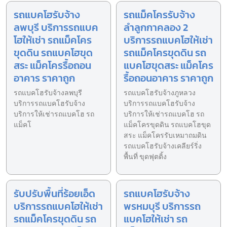
รถแบคโฮรับจ้าง
รถแม็คโครรับจ้าง
ลพบุรี บริการรถแบค
ลำลูกกาคลอง 2
โฮให้เช่า รถแม็คโคร
บริการรถแบคโฮให้เช่า
ขุดดิน รถแบคโฮขุด
รถแม็คโครขุดดิน รถ
สระ แม็คโครรื้อถอน
แบคโฮขุดสระ แม็คโคร
อาคาร ราคาถูก
รื้อถอนอาคาร ราคาถูก
รถแบคโฮรับจ้างลพบุรี
รถแบคโฮรับจ้างภูหลวง
บริการรถแบคโฮรับจ้าง
บริการรถแบคโฮรับจ้าง
บริการให้เช่ารถแบคโฮ รถ
บริการให้เช่ารถแบคโฮ รถ
แม็คโ
แม็คโครขุดดิน รถแบคโฮขุด
สระ แม็คโครรับเหมาถมดิน
รถแบคโฮรับจ้างเคลียร์ริ่ง
พื้นที่ ขุดฟุตติ้ง
รับปรับพื้นที่ร้อยเอ็ด
รถแบคโฮรับจ้าง
บริการรถแบคโฮให้เช่า
พรหมบุรี บริการรถ
รถแม็คโครขุดดิน รถ
แบคโฮให้เช่า รถ