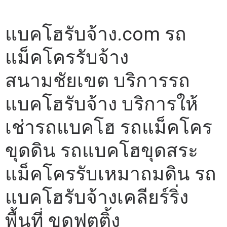
แบคโฮรับจ้าง.com รถ
แม็คโครรับจ้าง
สนามชัยเขต บริการรถ
แบคโฮรับจ้าง บริการให้
เช่ารถแบคโฮ รถแม็คโคร
ขุดดิน รถแบคโฮขุดสระ
แม็คโครรับเหมาถมดิน รถ
แบคโฮรับจ้างเคลียร์ริ่ง
พื้นที่ ขุดฟุตติ้ง