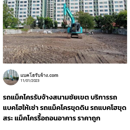
แบคโฮรับจ้าง.com
11/01/2023
รถแม็คโครรับจ้างสนามชัยเขต บริการรถ
แบคโฮให้เช่า รถแม็คโครขุดดิน รถแบคโฮขุด
สระ แม็คโครรื้อถอนอาคาร ราคาถูก