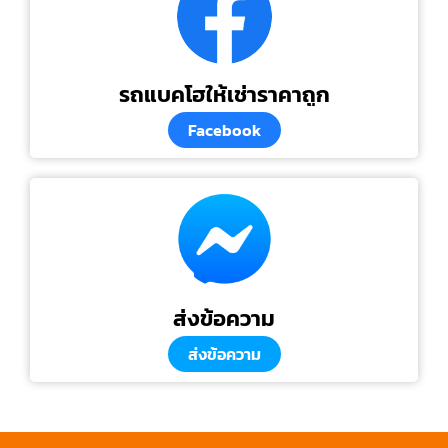
รถแบคโฮให้เช่าราคาถูก
Facebook
ส่งข้อความ
ส่งข้อความ