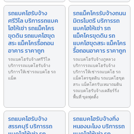
รถแบคโฮรับจ้าง
รถแม็คโครรับจ้างถนน
ศรีวิไล บริการรถแบค
มิตรไมตรี บริการรถ
โฮให้เช่า รถแม็คโคร
แบคโฮให้เช่า รถ
ขุดดิน รถแบคโฮขุด
แม็คโครขุดดิน รถ
สระ แม็คโครรื้อถอน
แบคโฮขุดสระ แม็คโคร
อาคาร ราคาถูก
รื้อถอนอาคาร ราคาถูก
รถแบคโฮรับจ้างศรีวิไล
รถแบคโฮรับจ้างภูหลวง
บริการรถแบคโฮรับจ้าง
บริการรถแบคโฮรับจ้าง
บริการให้เช่ารถแบคโฮ รถ
บริการให้เช่ารถแบคโฮ รถ
แม็ค
แม็คโครขุดดิน รถแบคโฮขุด
สระ แม็คโครรับเหมาถมดิน
รถแบคโฮรับจ้างเคลียร์ริ่ง
พื้นที่ ขุดฟุตติ้ง
รถแบคโฮรับจ้าง
รถแบคโฮรับจ้างกิ่ง
สรรคบุรี บริการรถ
หนองมะโมง บริการรถ
แบคโฮให้เช่า รถ
แบคโฮให้เช่า รถ