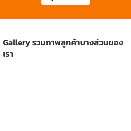
Gallery รวมภาพลูกค้าบางส่วนของ
เรา