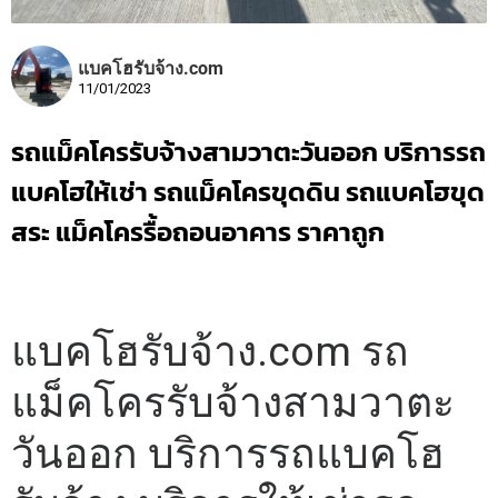
แบคโฮรับจ้าง.com
11/01/2023
รถแม็คโครรับจ้างสามวาตะวันออก บริการรถ
แบคโฮให้เช่า รถแม็คโครขุดดิน รถแบคโฮขุด
สระ แม็คโครรื้อถอนอาคาร ราคาถูก
แบคโฮรับจ้าง.com รถ
แม็คโครรับจ้างสามวาตะ
วันออก บริการรถแบคโฮ