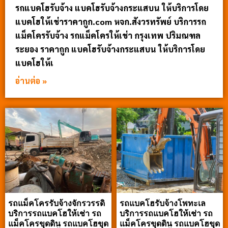
รถแบคโฮรับจ้าง แบคโฮรับจ้างกระแสบน ให้บริการโดย
แบคโฮให้เช่าราคาถูก.com หจก.สังวรทรัพย์ บริการรถ
แม็คโครรับจ้าง รถแม็คโครให้เช่า กรุงเทพ ปริมณฑล
ระยอง ราคาถูก แบคโฮรับจ้างกระแสบน ให้บริการโดย
แบคโฮให้เ
อ่านต่อ »
รถแม็คโครรับจ้างจักรวรรดิ
รถแบคโฮรับจ้างโพทะเล
บริการรถแบคโฮให้เช่า รถ
บริการรถแบคโฮให้เช่า รถ
แม็คโครขุดดิน รถแบคโฮขุด
แม็คโครขุดดิน รถแบคโฮขุด