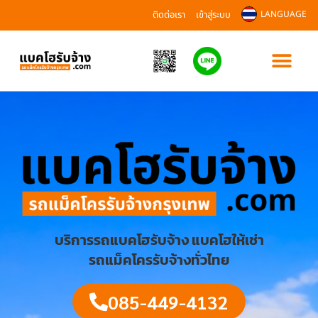
ติดต่อเรา
เข้าสู่ระบบ
LANGUAGE
บริการรถแบคโฮรับจ้าง แบคโฮให้เช่า
รถแม็คโครรับจ้างทั่วไทย
085-449-4132