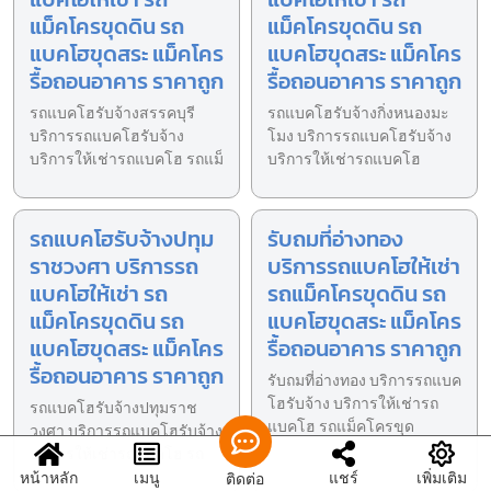
แม็คโครขุดดิน รถ
แม็คโครขุดดิน รถ
แบคโฮขุดสระ แม็คโคร
แบคโฮขุดสระ แม็คโคร
รื้อถอนอาคาร ราคาถูก
รื้อถอนอาคาร ราคาถูก
รถแบคโฮรับจ้างสรรคบุรี
รถแบคโฮรับจ้างกิ่งหนองมะ
บริการรถแบคโฮรับจ้าง
โมง บริการรถแบคโฮรับจ้าง
บริการให้เช่ารถแบคโฮ รถแม็
บริการให้เช่ารถแบคโฮ
รถแบคโฮรับจ้างปทุม
รับถมที่อ่างทอง
ราชวงศา บริการรถ
บริการรถแบคโฮให้เช่า
แบคโฮให้เช่า รถ
รถแม็คโครขุดดิน รถ
แม็คโครขุดดิน รถ
แบคโฮขุดสระ แม็คโคร
แบคโฮขุดสระ แม็คโคร
รื้อถอนอาคาร ราคาถูก
รื้อถอนอาคาร ราคาถูก
รับถมที่อ่างทอง บริการรถแบค
โฮรับจ้าง บริการให้เช่ารถ
รถแบคโฮรับจ้างปทุมราช
แบคโฮ รถแม็คโครขุด
วงศา บริการรถแบคโฮรับจ้าง
บริการให้เช่ารถแบคโฮ รถ
หน้าหลัก
เมนู
แชร์
เพิ่มเติม
ติดต่อ