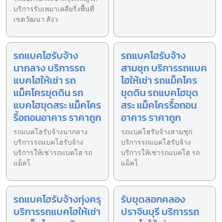
บริการรับเหมาเคลียริ่งพื้นที่
เขตวัฒนา สังว
รถแบคโฮรับจ้าง
รถแบคโฮรับจ้าง
นากลาง บริการรถ
สามชุก บริการรถแบค
แบคโฮให้เช่า รถ
โฮให้เช่า รถแม็คโคร
แม็คโครขุดดิน รถ
ขุดดิน รถแบคโฮขุด
แบคโฮขุดสระ แม็คโคร
สระ แม็คโครรื้อถอน
รื้อถอนอาคาร ราคาถูก
อาคาร ราคาถูก
รถแบคโฮรับจ้างนากลาง
รถแบคโฮรับจ้างสามชุก
บริการรถแบคโฮรับจ้าง
บริการรถแบคโฮรับจ้าง
บริการให้เช่ารถแบคโฮ รถ
บริการให้เช่ารถแบคโฮ รถ
แม็คโ
แม็คโ
รถแบคโฮรับจ้างทุ่งครุ
รับขุดลอกคลอง
บริการรถแบคโฮให้เช่า
ปราจีนบุรี บริการรถ