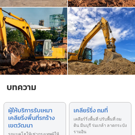
บทความ
ผู้ให้บริการรับเหมา
เคลียร์ริ่ง ถมที่
เคลียริ่งพื้นที่รกร้าง
เคลียร์ริ่งพื้นที่ ปรับพื้นที่ ถม
เขตวัฒนา
ดิน มีนบุรี ร่มเกล้า ลาดกระบัง
รามอิน
รถแบคโฮให้เช่ากรุงเทพผู้ให้