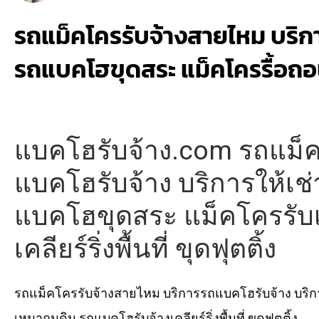
รถแม็คโครรับจ้างสายไหม บริก
รถแบคโฮขุดสระ แม็คโครรื้อถ
แบคโฮรับจ้าง.com รถแม็
แบคโฮรับจ้าง บริการให้เ
แบคโฮขุดสระ แม็คโครรับ
เคลียร์ริ่งพื้นที่ ขุดฟุตติ้ง
รถแม็คโครรับจ้างสายไหม บริการรถแบคโฮรับจ้าง บริ
เหมาถมดิน รถแบคโฮรับจ้างเคลียร์ริ่งพื้นที่ ขุดฟุตติ้ง