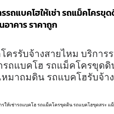
ารรถแบคโฮให้เช่า รถแม็คโครขุด
อนอาคาร ราคาถูก
คโครรับจ้างสายไหม บริการ
ช่ารถแบคโฮ รถแม็คโครขุดดิ
เหมาถมดิน รถแบคโฮรับจ้าง
การให้เช่ารถแบคโฮ รถแม็คโครขุดดิน รถแบคโฮขุดสระ แม