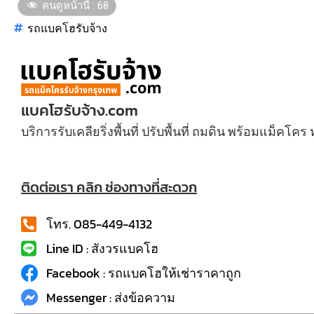
คนดูหน้านี้ :
68
รถแบคโฮรับจ้าง
แบคโฮรับจ้าง.com
บริการรับเคลียริ่งพื้นที่ ปรับพื้นที่ ถมดิน พร้อมแม็คโคร 
ติดต่อเรา คลิก ช่องทางที่สะดวก
โทร. 085-449-4132
Line ID : สังวรแบคโฮ
Facebook : รถแบคโฮให้เช่าราคาถูก
Messenger : ส่งข้อความ