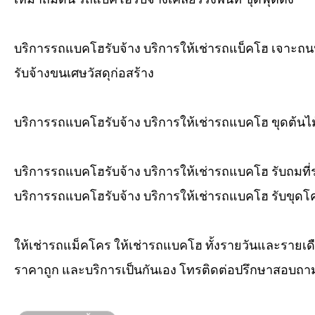
บริการรถแบคโฮรับจ้าง บริการให้เช่ารถแบ็คโฮ เจาะถนน
รับจ้างขนเศษวัสดุก่อสร้าง
บริการรถแบคโฮรับจ้าง บริการให้เช่ารถแบคโฮ ขุดต้นไม้ 
บริการรถแบคโฮรับจ้าง บริการให้เช่ารถแบคโฮ รับถมที
บริการรถแบคโฮรับจ้าง บริการให้เช่ารถแบคโฮ รับขุด
ให้เช่ารถแม็คโคร ให้เช่ารถแบคโฮ ทั้งรายวันและรายเด
ราคาถูก และบริการเป็นกันเอง โทรติดต่อปรึกษาสอบถา