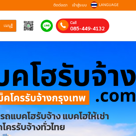
ติดต่อเรา
เข้าสู่ระบบ
LANGUAGE
Call
เมนู
085-449-4132
รรถแบคโฮรับจ้าง แบคโฮให้เช่า
โครรับจ้างทั่วไทย