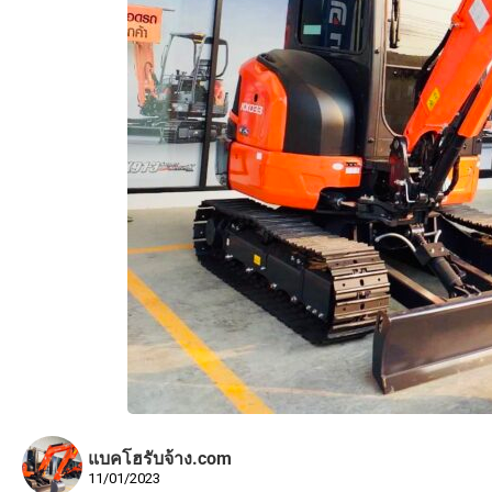
แบคโฮรับจ้าง.com
11/01/2023