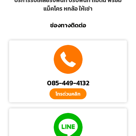
บริการรับเคลียริ่งพื้นที่ ปรับพื้นที่ ถมดิน พร้อม
แม็คโคร หกล้อ ให้เช่า
ช่องทางติดต่อ
085-449-4132
โทรด่วนคลิก