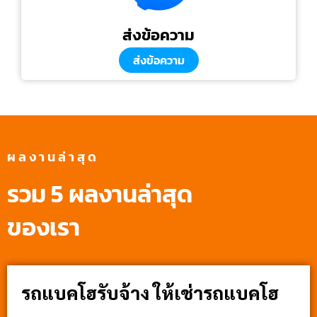
ส่งข้อความ
ส่งข้อความ
ผลงานล่าสุด
รวม 5 ผลงานล่าสุด
ของเรา
รถแบคโฮรับจ้าง ให้เช่ารถแบคโฮ