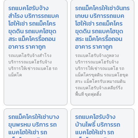
รถแบคโฮรับจ้าง
รถแม็คโครให้เช่าจันทร
สำโรง บริการรถแบค
เกษม บริการรถแบค
โฮให้เช่า รถแม็คโคร
โฮให้เช่า รถแม็คโคร
ขุดดิน รถแบคโฮขุด
ขุดดิน รถแบคโฮขุด
สระ แม็คโครรื้อถอน
สระ แม็คโครรื้อถอน
อาคาร ราคาถูก
อาคาร ราคาถูก
รถแบคโฮรับจ้างสำโรง
รถแบคโฮรับจ้างภูหลวง
บริการรถแบคโฮรับจ้าง
บริการรถแบคโฮรับจ้าง
บริการให้เช่ารถแบคโฮ รถ
บริการให้เช่ารถแบคโฮ รถ
แม็คโค
แม็คโครขุดดิน รถแบคโฮขุด
สระ แม็คโครรับเหมาถมดิน
รถแบคโฮรับจ้างเคลียร์ริ่ง
พื้นที่ ขุดฟุตติ้ง
รถแม็คโครให้เช่าบาง
รถแบคโฮรับจ้าง
ขุนพรหม บริการ รถ
บ้านโพธิ์ บริการรถ
แบคโฮให้เช่า รถ
แบคโฮให้เช่า รถ