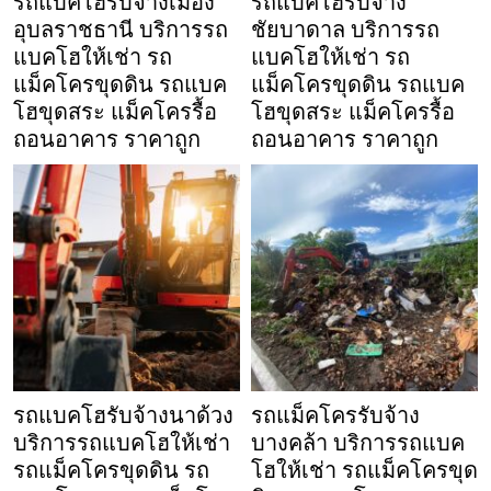
รถแบคโฮรับจ้างเมือง
รถแบคโฮรับจ้าง
อุบลราชธานี บริการรถ
ชัยบาดาล บริการรถ
แบคโฮให้เช่า รถ
แบคโฮให้เช่า รถ
แม็คโครขุดดิน รถแบค
แม็คโครขุดดิน รถแบค
โฮขุดสระ แม็คโครรื้อ
โฮขุดสระ แม็คโครรื้อ
ถอนอาคาร ราคาถูก
ถอนอาคาร ราคาถูก
รถแบคโฮรับจ้างนาด้วง
รถแม็คโครรับจ้าง
บริการรถแบคโฮให้เช่า
บางคล้า บริการรถแบค
รถแม็คโครขุดดิน รถ
โฮให้เช่า รถแม็คโครขุด