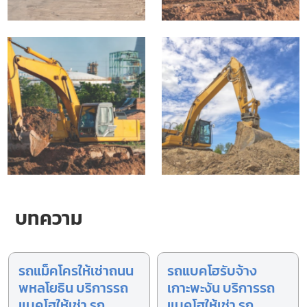
บทความ
รถแม็คโครให้เช่าถนน
รถแบคโฮรับจ้าง
พหลโยธิน บริการรถ
เกาะพะงัน บริการรถ
แบคโฮให้เช่า รถ
แบคโฮให้เช่า รถ