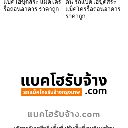
แบคโฮขุดสระ แม็คโคร
ดิน รถแบคโฮขุดสระ
รื้อถอนอาคาร ราคาถูก
แม็คโครรื้อถอนอาคาร
ราคาถูก
แบคโฮรับจ้าง.com