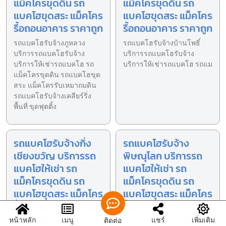
แม็คโครขุดดิน รถ
แม็คโครขุดดิน รถ
แบคโฮขุดสระ แม็คโคร
แบคโฮขุดสระ แม็คโคร
รื้อถอนอาคาร ราคาถูก
รื้อถอนอาคาร ราคาถูก
รถแบคโฮรับจ้างภูหลวง
รถแบคโฮรับจ้างบ้านโพธิ์
บริการรถแบคโฮรับจ้าง
บริการรถแบคโฮรับจ้าง
บริการให้เช่ารถแบคโฮ รถ
บริการให้เช่ารถแบคโฮ รถแม
แม็คโครขุดดิน รถแบคโฮขุด
สระ แม็คโครรับเหมาถมดิน
รถแบคโฮรับจ้างเคลียร์ริ่ง
พื้นที่ ขุดฟุตติ้ง
รถแบคโฮรับจ้างกิ่ง
รถแบคโฮรับจ้าง
เชียงขวัญ บริการรถ
พิษณุโลก บริการรถ
แบคโฮให้เช่า รถ
แบคโฮให้เช่า รถ
แม็คโครขุดดิน รถ
แม็คโครขุดดิน รถ
แบคโฮขุดสระ แม็คโคร
แบคโฮขุดสระ แม็คโคร
รื้อถอนอาคาร ราคาถูก
รื้อถอนอาคาร ราคาถูก
หน้าหลัก
เมนู
แชร์
เพิ่มเติม
ติดต่อ
รถแบคโฮรับจ้างกิ่งเชียงขวัญ
รถแบคโฮรับจ้างพิษณุโลก