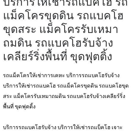
บริการให้เช่ารถแบคโฮ รถ
แม็คโครขุดดิน รถแบคโฮ
ขุดสระ แม็คโครรับเหมา
ถมดิน รถแบคโฮรับจ้าง
เคลียร์ริ่งพื้นที่ ขุดฟุตติ้ง
รถแม็คโครให้เช่าการเคหะ บริการรถแบคโฮรับจ้าง
บริการให้เช่ารถแบคโฮ รถแม็คโครขุดดิน รถแบคโฮขุด
สระ แม็คโครรับเหมาถมดิน รถแบคโฮรับจ้างเคลียร์ริ่ง
พื้นที่ ขุดฟุตติ้ง
บริการรถแบคโฮรับจ้าง บริการให้เช่ารถแบ็คโฮ เจาะ