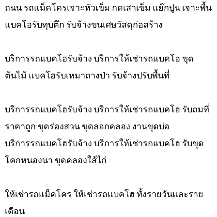
ถนน รถแม็คโครเจาะหัวเข็ม กดเสาเข็ม แย๊กปูน เจาะพื้น
แบคโฮรับทุบตึก รับจ้างขนเศษวัสดุก่อสร้าง
บริการรถแบคโฮรับจ้าง บริการให้เช่ารถแบคโฮ ขุด
ต้นไม้ แบคโฮรับเหมาถางป่า รับจ้างปรับพื้นที่
บริการรถแบคโฮรับจ้าง บริการให้เช่ารถแบคโฮ รับถมที่
ราคาถูก ขุดร่องสวน ขุดลอกคลอง งานขุดบ่อ
บริการรถแบคโฮรับจ้าง บริการให้เช่ารถแบคโฮ รับขุด
โคกหนองนา ขุดคลองใส้ไก่
ให้เช่ารถแม็คโคร ให้เช่ารถแบคโฮ ทั้งรายวันและราย
เดือน