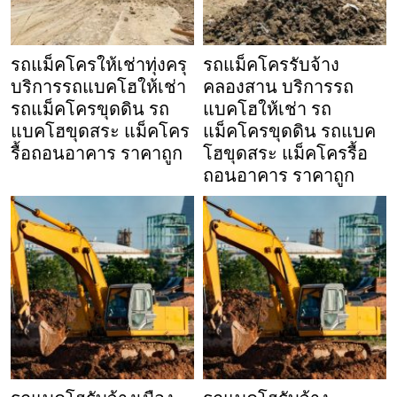
รถแม็คโครให้เช่าทุ่งครุ
รถแม็คโครรับจ้าง
บริการรถแบคโฮให้เช่า
คลองสาน บริการรถ
รถแม็คโครขุดดิน รถ
แบคโฮให้เช่า รถ
แบคโฮขุดสระ แม็คโคร
แม็คโครขุดดิน รถแบค
รื้อถอนอาคาร ราคาถูก
โฮขุดสระ แม็คโครรื้อ
ถอนอาคาร ราคาถูก