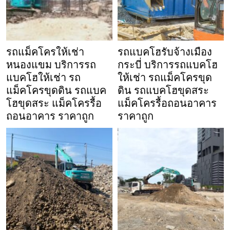
รถแม็คโครให้เช่า
รถแบคโฮรับจ้างเมือง
หนองแขม บริการรถ
กระบี่ บริการรถแบคโฮ
แบคโฮให้เช่า รถ
ให้เช่า รถแม็คโครขุด
แม็คโครขุดดิน รถแบค
ดิน รถแบคโฮขุดสระ
โฮขุดสระ แม็คโครรื้อ
แม็คโครรื้อถอนอาคาร
ถอนอาคาร ราคาถูก
ราคาถูก