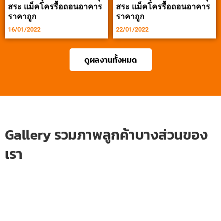
สระ แม็คโครรื้อถอนอาคาร
สระ แม็คโครรื้อถอนอาคาร
ราคาถูก
ราคาถูก
16/01/2022
22/01/2022
ดูผลงานทั้งหมด
Gallery รวมภาพลูกค้าบางส่วนของ
เรา