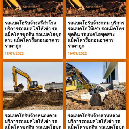
รถแบคโฮรับจ้างศรีสำโรง
รถแบคโฮรับจ้างกทม บริการ
บริการรถแบคโฮให้เช่า รถ
รถแบคโฮให้เช่า รถแม็คโคร
แม็คโครขุดดิน รถแบคโฮขุด
ขุดดิน รถแบคโฮขุดสระ
สระ แม็คโครรื้อถอนอาคาร
แม็คโครรื้อถอนอาคาร
ราคาถูก
ราคาถูก
18/01/2022
16/01/2022
รถแบคโฮรับจ้างหนองคาย
รถแบคโฮรับจ้างสวนหลวง
บริการรถแบคโฮให้เช่า รถ
บริการรถแบคโฮให้เช่า รถ
แม็คโครขุดดิน รถแบคโฮขุด
แม็คโครขุดดิน รถแบคโฮขุด