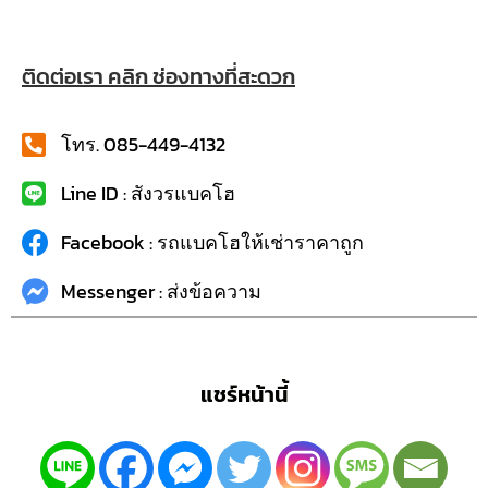
ติดต่อเรา คลิก ช่องทางที่สะดวก
โทร. 085-449-4132
Line ID : สังวรแบคโฮ
Facebook : รถแบคโฮให้เช่าราคาถูก
Messenger : ส่งข้อความ
แชร์หน้านี้