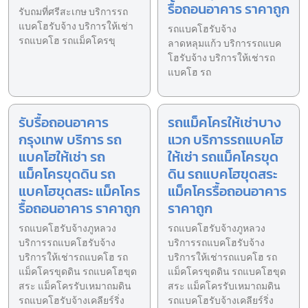
รื้อถอนอาคาร ราคาถูก
รับถมที่ศรีสะเกษ บริการรถ
แบคโฮรับจ้าง บริการให้เช่า
รถแบคโฮรับจ้าง
รถแบคโฮ รถแม็คโครขุ
ลาดหลุมแก้ว บริการรถแบค
โฮรับจ้าง บริการให้เช่ารถ
แบคโฮ รถ
รับรื้อถอนอาคาร
รถแม็คโครให้เช่าบาง
กรุงเทพ บริการ รถ
แวก บริการรถแบคโฮ
แบคโฮให้เช่า รถ
ให้เช่า รถแม็คโครขุด
แม็คโครขุดดิน รถ
ดิน รถแบคโฮขุดสระ
แบคโฮขุดสระ แม็คโคร
แม็คโครรื้อถอนอาคาร
รื้อถอนอาคาร ราคาถูก
ราคาถูก
รถแบคโฮรับจ้างภูหลวง
รถแบคโฮรับจ้างภูหลวง
บริการรถแบคโฮรับจ้าง
บริการรถแบคโฮรับจ้าง
บริการให้เช่ารถแบคโฮ รถ
บริการให้เช่ารถแบคโฮ รถ
แม็คโครขุดดิน รถแบคโฮขุด
แม็คโครขุดดิน รถแบคโฮขุด
สระ แม็คโครรับเหมาถมดิน
สระ แม็คโครรับเหมาถมดิน
รถแบคโฮรับจ้างเคลียร์ริ่ง
รถแบคโฮรับจ้างเคลียร์ริ่ง