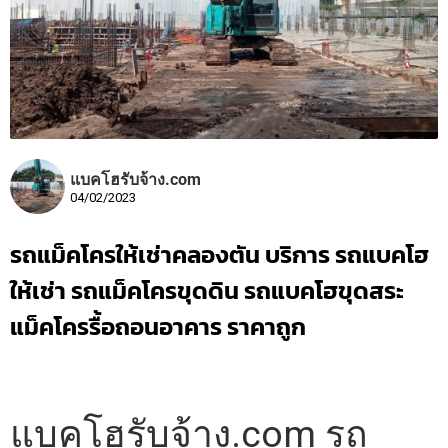
แบคโฮรับจ้าง.com
04/02/2023
รถแม็คโครให้เช่าคลองตัน บริการ รถแบคโฮ
ให้เช่า รถแม็คโครขุดดิน รถแบคโฮขุดสระ
แม็คโครรื้อถอนอาคาร ราคาถูก
แบคโฮรับจ้าง.com รถ