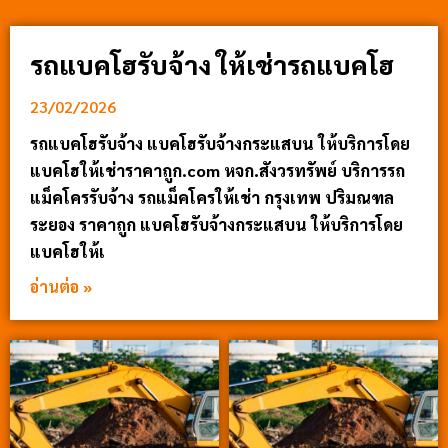
รถแบคโฮรับจ้าง ให้เช่ารถแบคโฮ
23/02/2026
รถแบคโฮรับจ้าง แบคโฮรับจ้างกระแสบน ให้บริการโดย
แบคโฮให้เช่าราคาถูก.com หจก.สังวรทรัพย์ บริการรถ
แม็คโครรับจ้าง รถแม็คโครให้เช่า กรุงเทพ ปริมณฑล
ระยอง ราคาถูก แบคโฮรับจ้างกระแสบน ให้บริการโดย
แบคโฮให้เ
อ่านต่อ »