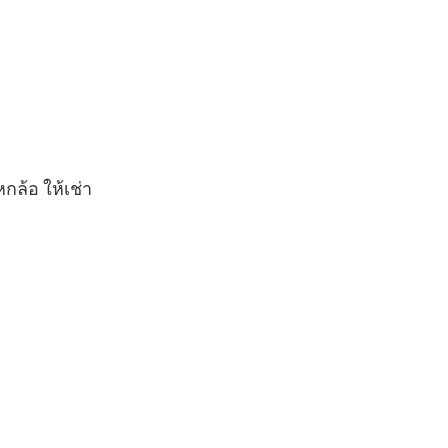
หกล้อ ให้เช่า