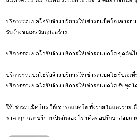
บริการรถแบคโฮรับจ้าง บริการให้เช่ารถแบ็คโฮ เจาะถนน
รับจ้างขนเศษวัสดุก่อสร้าง
บริการรถแบคโฮรับจ้าง บริการให้เช่ารถแบคโฮ ขุดต้นไม้ 
บริการรถแบคโฮรับจ้าง บริการให้เช่ารถแบคโฮ รับถมที
บริการรถแบคโฮรับจ้าง บริการให้เช่ารถแบคโฮ รับขุด
ให้เช่ารถแม็คโคร ให้เช่ารถแบคโฮ ทั้งรายวันและรายเด
ราคาถูก และบริการเป็นกันเอง โทรติดต่อปรึกษาสอบถา