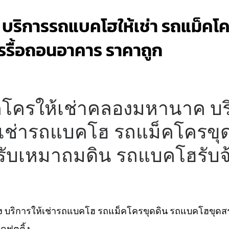
บริการรถแบคโฮให้เช่า รถแม็คโ
รรื้อถอนอาคาร ราคาถูก
คโครให้เช่าคลองมหานาค บร
้เช่ารถแบคโฮ รถแม็คโครขุ
ับเหมาถมดิน รถแบคโฮรับจ
 บริการให้เช่ารถแบคโฮ รถแม็คโครขุดดิน รถแบคโฮขุดส
ดฟุตติ้ง