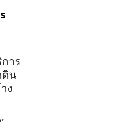
คร
ิการ
ดดิน
้าง
ระ