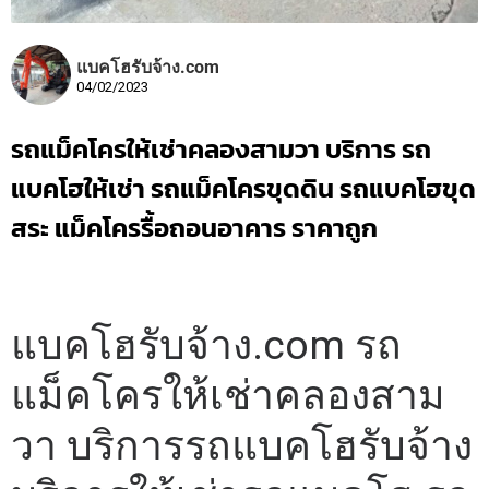
แบคโฮรับจ้าง.com
04/02/2023
รถแม็คโครให้เช่าคลองสามวา บริการ รถ
แบคโฮให้เช่า รถแม็คโครขุดดิน รถแบคโฮขุด
สระ แม็คโครรื้อถอนอาคาร ราคาถูก
แบคโฮรับจ้าง.com รถ
แม็คโครให้เช่าคลองสาม
วา บริการรถแบคโฮรับจ้าง