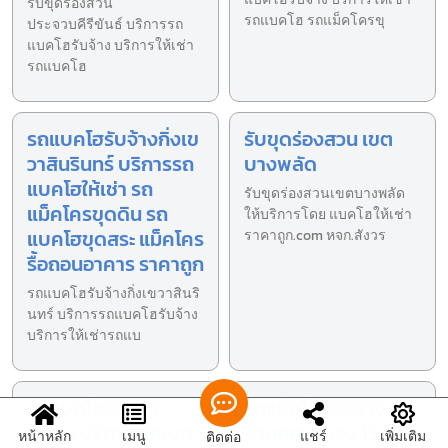
รับขุดร่องสวน
รถแบคโฮ รถแม็คโครขุ
ประจวบคีรีขันธ์ บริการรถ
แบคโฮรับจ้าง บริการให้เช่า
รถแบคโฮ
รถแบคโฮรับจ้างกิ่งเข
รับขุดร่องสวน เขต
วาสินรินทร์ บริการรถ
บางพลัด
แบคโฮให้เช่า รถ
รับขุดร่องสวนเขตบางพลัด
แม็คโครขุดดิน รถ
ให้บริการโดย แบคโฮให้เช่า
แบคโฮขุดสระ แม็คโคร
ราคาถูก.com หจก.สังวร
รื้อถอนอาคาร ราคาถูก
รถแบคโฮรับจ้างกิ่งเขวาสินริ
นทร์ บริการรถแบคโฮรับจ้าง
บริการให้เช่ารถแบ
รถแบคโฮรับจ้าง
รถแม็คโครรับจ้าง
กุดชุม บริการรถแบค
ลำลูกกาคลอง 15
หน้าหลัก
เมนู
แชร์
เพิ่มเติม
ติดต่อ