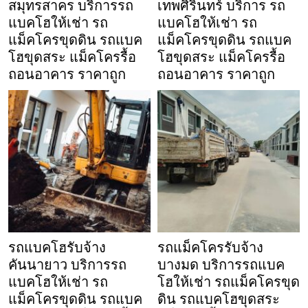
สมุทรสาคร บริการรถ
เทพศิรินทร์ บริการ รถ
แบคโฮให้เช่า รถ
แบคโฮให้เช่า รถ
แม็คโครขุดดิน รถแบค
แม็คโครขุดดิน รถแบค
โฮขุดสระ แม็คโครรื้อ
โฮขุดสระ แม็คโครรื้อ
ถอนอาคาร ราคาถูก
ถอนอาคาร ราคาถูก
รถแบคโฮรับจ้าง
รถแม็คโครรับจ้าง
คันนายาว บริการรถ
บางมด บริการรถแบค
แบคโฮให้เช่า รถ
โฮให้เช่า รถแม็คโครขุด
แม็คโครขุดดิน รถแบค
ดิน รถแบคโฮขุดสระ