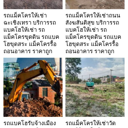
รถแม็คโครให้เช่า
รถแม็คโครให้เช่าถนน
ฉะเชิงเทรา บริการรถ
สังฆสันติสุข บริการรถ
แบคโฮให้เช่า รถ
แบคโฮให้เช่า รถ
แม็คโครขุดดิน รถแบค
แม็คโครขุดดิน รถแบค
โฮขุดสระ แม็คโครรื้อ
โฮขุดสระ แม็คโครรื้อ
ถอนอาคาร ราคาถูก
ถอนอาคาร ราคาถูก
รถแบคโฮรับจ้างเมือง
รถแม็คโครให้เช่าวัด