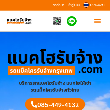
ติดต่อเรา
เข้าสู่ระบบ
LANGUAGE
บริการรถแบคโฮรับจ้าง แบคโฮให้เช่า
รถแม็คโครรับจ้างทั่วไทย
085-449-4132