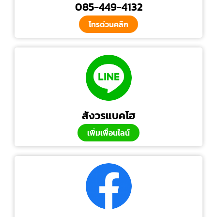
085-449-4132
โทรด่วนคลิก
สังวรแบคโฮ
เพิ่มเพื่อนไลน์