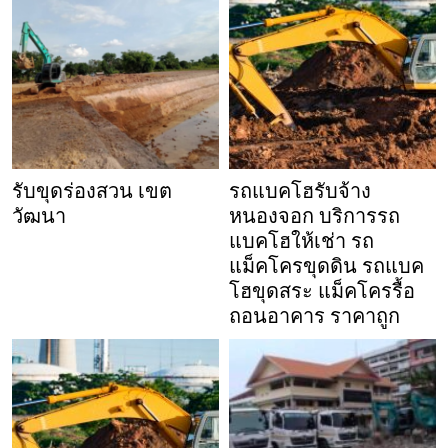
รับขุดร่องสวน เขต
รถแบคโฮรับจ้าง
วัฒนา
หนองจอก บริการรถ
แบคโฮให้เช่า รถ
แม็คโครขุดดิน รถแบค
โฮขุดสระ แม็คโครรื้อ
ถอนอาคาร ราคาถูก