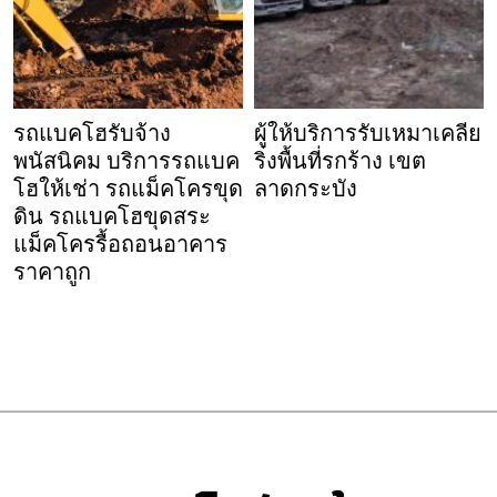
รถแบคโฮรับจ้าง
ผู้ให้บริการรับเหมาเคลีย
พนัสนิคม บริการรถแบค
ริ่งพื้นที่รกร้าง เขต
โฮให้เช่า รถแม็คโครขุด
ลาดกระบัง
ดิน รถแบคโฮขุดสระ
แม็คโครรื้อถอนอาคาร
ราคาถูก