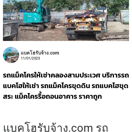
แบคโฮรับจ้าง.com
11/01/2023
รถแม็คโครให้เช่าคลองสามประเวศ บริการรถ
แบคโฮให้เช่า รถแม็คโครขุดดิน รถแบคโฮขุด
สระ แม็คโครรื้อถอนอาคาร ราคาถูก
แบคโฮรับจ้าง.com รถ