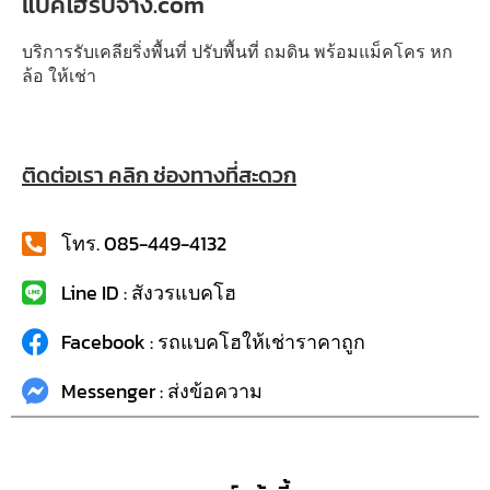
แบคโฮรับจ้าง.com
บริการรับเคลียริ่งพื้นที่ ปรับพื้นที่ ถมดิน พร้อมแม็คโคร หก
ล้อ ให้เช่า
ติดต่อเรา คลิก ช่องทางที่สะดวก
โทร. 085-449-4132
Line ID : สังวรแบคโฮ
Facebook : รถแบคโฮให้เช่าราคาถูก
Messenger : ส่งข้อความ