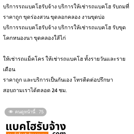
บริการรถแบคโฮรับจ้าง บริการให้เช่ารถแบคโฮ รับถมที่
ราคาถูก ขุดร่องสวน ขุดลอกคลอง งานขุดบ่อ
บริการรถแบคโฮรับจ้าง บริการให้เช่ารถแบคโฮ รับขุด
โคกหนองนา ขุดคลองใส้ไก่
ให้เช่ารถแม็คโคร ให้เช่ารถแบคโฮ ทั้งรายวันและราย
เดือน
ราคาถูก และบริการเป็นกันเอง โทรติดต่อปรึกษา
สอบถามเราได้ตลอด 24 ชม.
คนดูหน้านี้ :
75