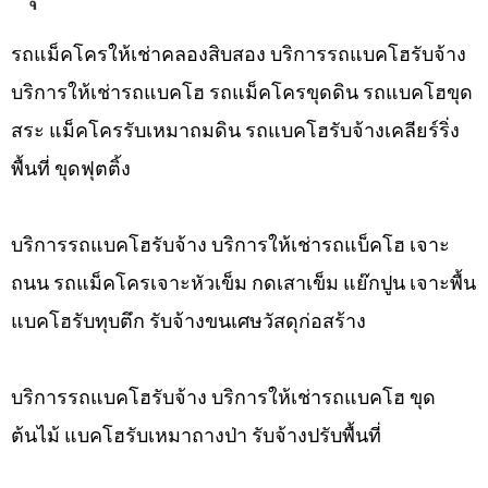
รถแม็คโครให้เช่าคลองสิบสอง บริการรถแบคโฮรับจ้าง
บริการให้เช่ารถแบคโฮ รถแม็คโครขุดดิน รถแบคโฮขุด
สระ แม็คโครรับเหมาถมดิน รถแบคโฮรับจ้างเคลียร์ริ่ง
พื้นที่ ขุดฟุตติ้ง
บริการรถแบคโฮรับจ้าง บริการให้เช่ารถแบ็คโฮ เจาะ
ถนน รถแม็คโครเจาะหัวเข็ม กดเสาเข็ม แย๊กปูน เจาะพื้น
แบคโฮรับทุบตึก รับจ้างขนเศษวัสดุก่อสร้าง
บริการรถแบคโฮรับจ้าง บริการให้เช่ารถแบคโฮ ขุด
ต้นไม้ แบคโฮรับเหมาถางป่า รับจ้างปรับพื้นที่