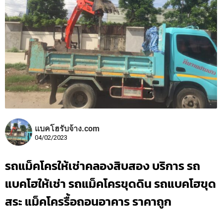
แบคโฮรับจ้าง.com
04/02/2023
รถแม็คโครให้เช่าคลองสิบสอง บริการ รถ
แบคโฮให้เช่า รถแม็คโครขุดดิน รถแบคโฮขุด
สระ แม็คโครรื้อถอนอาคาร ราคาถูก