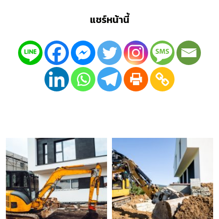
แชร์หน้านี้