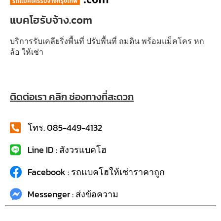
แบคโฮรับจ้าง.com
บริการรับเคลียริ่งพื้นที่ ปรับพื้นที่ ถมดิน พร้อมแม็คโคร หก
ล้อ ให้เช่า
ติดต่อเรา คลิก ช่องทางที่สะดวก
โทร. 085-449-4132
Line ID : สังวรแบคโฮ
Facebook : รถแบคโฮให้เช่าราคาถูก
Messenger : ส่งข้อความ