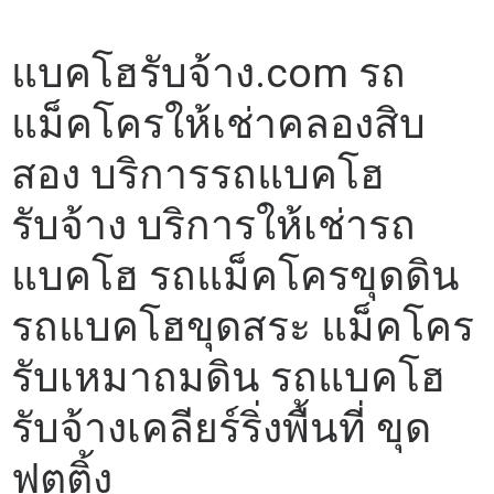
แบคโฮรับจ้าง.com รถ
แม็คโครให้เช่าคลองสิบ
สอง บริการรถแบคโฮ
รับจ้าง บริการให้เช่ารถ
แบคโฮ รถแม็คโครขุดดิน
รถแบคโฮขุดสระ แม็คโคร
รับเหมาถมดิน รถแบคโฮ
รับจ้างเคลียร์ริ่งพื้นที่ ขุด
ฟุตติ้ง