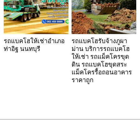
รถแบคโฮให้เช่าอำเภอ
รถแบคโฮรับจ้างภูผา
ท่าอิฐ นนทบุรี
ม่าน บริการรถแบคโฮ
ให้เช่า รถแม็คโครขุด
ดิน รถแบคโฮขุดสระ
แม็คโครรื้อถอนอาคาร
ราคาถูก