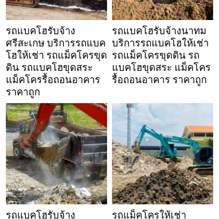
รถแบคโฮรับจ้าง
รถแบคโฮรับจ้างนาทม
ศรีสะเกษ บริการรถแบค
บริการรถแบคโฮให้เช่า
โฮให้เช่า รถแม็คโครขุด
รถแม็คโครขุดดิน รถ
ดิน รถแบคโฮขุดสระ
แบคโฮขุดสระ แม็คโคร
แม็คโครรื้อถอนอาคาร
รื้อถอนอาคาร ราคาถูก
ราคาถูก
รถแบคโฮรับจ้าง
รถแม็คโครให้เช่า