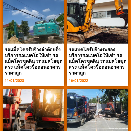
รถแม็คโครรับจ้างลำต้อยติ่ง
รถแบคโฮรับจ้างระยอง
บริการรถแบคโฮให้เช่า รถ
บริการรถแบคโฮให้เช่า รถ
แม็คโครขุดดิน รถแบคโฮขุด
แม็คโครขุดดิน รถแบคโฮขุด
สระ แม็คโครรื้อถอนอาคาร
สระ แม็คโครรื้อถอนอาคาร
ราคาถูก
ราคาถูก
11/01/2023
16/01/2022