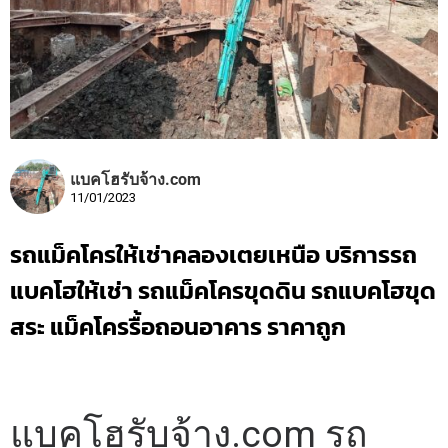
แบคโฮรับจ้าง.com
11/01/2023
รถแม็คโครให้เช่าคลองเตยเหนือ บริการรถ
แบคโฮให้เช่า รถแม็คโครขุดดิน รถแบคโฮขุด
สระ แม็คโครรื้อถอนอาคาร ราคาถูก
แบคโฮรับจ้าง.com รถ