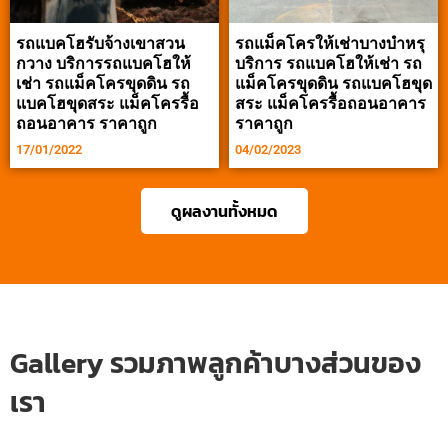
รถแบคโฮรับจ้างเขาสวน
รถแม็คโครให้เช่าบางบำหรุ
กวาง บริการรถแบคโฮให้
บริการ รถแบคโฮให้เช่า รถ
เช่า รถแม็คโครขุดดิน รถ
แม็คโครขุดดิน รถแบคโฮขุด
แบคโฮขุดสระ แม็คโครรื้อ
สระ แม็คโครรื้อถอนอาคาร
ถอนอาคาร ราคาถูก
ราคาถูก
17/01/2022
04/02/2023
ดูผลงานทั้งหมด
Gallery รวมภาพลูกค้าบางส่วนของ
เรา