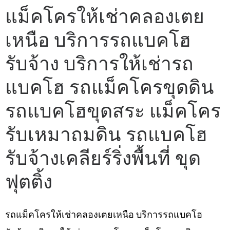
แม็คโครให้เช่าคลองเตย
เหนือ บริการรถแบคโฮ
รับจ้าง บริการให้เช่ารถ
แบคโฮ รถแม็คโครขุดดิน
รถแบคโฮขุดสระ แม็คโคร
รับเหมาถมดิน รถแบคโฮ
รับจ้างเคลียร์ริ่งพื้นที่ ขุด
ฟุตติ้ง
รถแม็คโครให้เช่าคลองเตยเหนือ บริการรถแบคโฮ