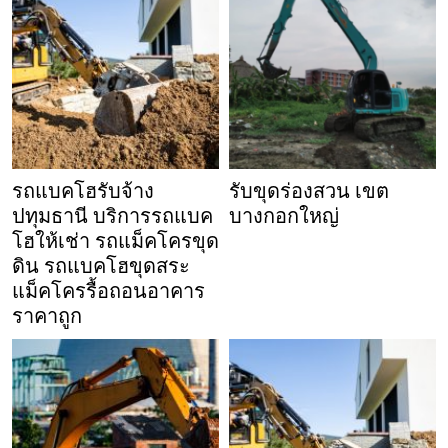
รถแบคโฮรับจ้าง
รับขุดร่องสวน เขต
ปทุมธานี บริการรถแบค
บางกอกใหญ่
โฮให้เช่า รถแม็คโครขุด
ดิน รถแบคโฮขุดสระ
แม็คโครรื้อถอนอาคาร
ราคาถูก