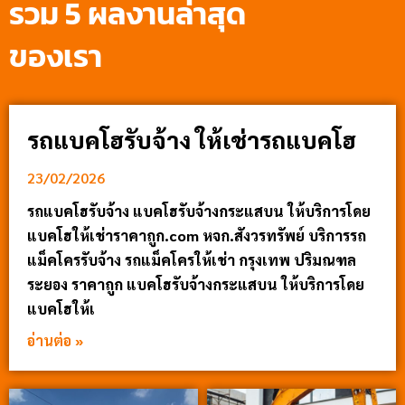
รวม 5 ผลงานล่าสุด
ของเรา
รถแบคโฮรับจ้าง ให้เช่ารถแบคโฮ
23/02/2026
รถแบคโฮรับจ้าง แบคโฮรับจ้างกระแสบน ให้บริการโดย
แบคโฮให้เช่าราคาถูก.com หจก.สังวรทรัพย์ บริการรถ
แม็คโครรับจ้าง รถแม็คโครให้เช่า กรุงเทพ ปริมณฑล
ระยอง ราคาถูก แบคโฮรับจ้างกระแสบน ให้บริการโดย
แบคโฮให้เ
อ่านต่อ »