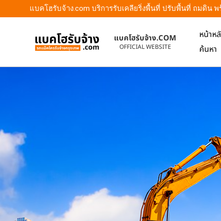
แบคโฮรับจ้าง.com บริการรับเคลียริ่งพื้นที่ ปรับพื้นที่ ถมดิ
หน้าหล
แบคโฮรับจ้าง.COM
OFFICIAL WEBSITE
ค้นหา