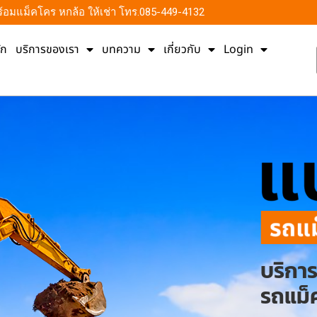
น พร้อมแม็คโคร หกล้อ ให้เช่า โทร.085-449-4132
ัก
บริการของเรา
บทความ
เกี่ยวกับ
Login
บริกา
รถแม็ค