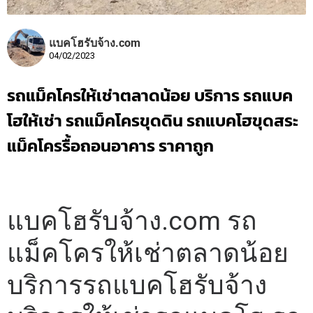
แบคโฮรับจ้าง.com
04/02/2023
รถแม็คโครให้เช่าตลาดน้อย บริการ รถแบค
โฮให้เช่า รถแม็คโครขุดดิน รถแบคโฮขุดสระ
แม็คโครรื้อถอนอาคาร ราคาถูก
แบคโฮรับจ้าง.com รถ
แม็คโครให้เช่าตลาดน้อย
บริการรถแบคโฮรับจ้าง