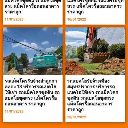
แม็คโครขุดดิน รถแบคโฮขุด
แม็คโครขุดดิน รถแบคโฮขุด
สระ แม็คโครรื้อถอนอาคาร
สระ แม็คโครรื้อถอนอาคาร
ราคาถูก
ราคาถูก
11/01/2023
16/01/2022
รถแม็คโครรับจ้างลำลูกกา
รถแบคโฮรับจ้างเมือง
คลอง 13 บริการรถแบคโฮ
สมุทรปราการ บริการรถ
ให้เช่า รถแม็คโครขุดดิน รถ
แบคโฮให้เช่า รถแม็คโคร
แบคโฮขุดสระ แม็คโครรื้อ
ขุดดิน รถแบคโฮขุดสระ
ถอนอาคาร ราคาถูก
แม็คโครรื้อถอนอาคาร
ราคาถูก
11/01/2023
23/01/2022