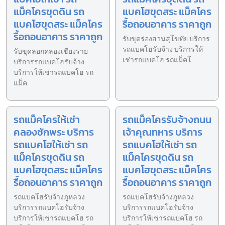
แม็คโครขุดดิน รถ
แบคโฮขุดสระ แม็คโคร
แบคโฮขุดสระ แม็คโคร
รื้อถอนอาคาร ราคาถูก
รื้อถอนอาคาร ราคาถูก
รับขุดร่องสวนสุโขทัย บริการ
รถแบคโฮรับจ้าง บริการให้
รับขุดลอกคลองเชียงราย
เช่ารถแบคโฮ รถแม็คโ
บริการรถแบคโฮรับจ้าง
บริการให้เช่ารถแบคโฮ รถ
แม็ค
รถแม็คโครให้เช่า
รถแม็คโครรับจ้างถนน
คลองชักพระ บริการ
เจ้าคุณทหาร บริการ
รถแบคโฮให้เช่า รถ
รถแบคโฮให้เช่า รถ
แม็คโครขุดดิน รถ
แม็คโครขุดดิน รถ
แบคโฮขุดสระ แม็คโคร
แบคโฮขุดสระ แม็คโคร
รื้อถอนอาคาร ราคาถูก
รื้อถอนอาคาร ราคาถูก
รถแบคโฮรับจ้างภูหลวง
รถแบคโฮรับจ้างภูหลวง
บริการรถแบคโฮรับจ้าง
บริการรถแบคโฮรับจ้าง
บริการให้เช่ารถแบคโฮ รถ
บริการให้เช่ารถแบคโฮ รถ