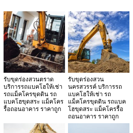
รับขุดร่องสวนตราด
รับขุดร่องสวน
บริการรถแบคโฮให้เช่า
นครสวรรค์ บริการรถ
รถแม็คโครขุดดิน รถ
แบคโฮให้เช่า รถ
แบคโฮขุดสระ แม็คโคร
แม็คโครขุดดิน รถแบค
รื้อถอนอาคาร ราคาถูก
โฮขุดสระ แม็คโครรื้อ
ถอนอาคาร ราคาถูก