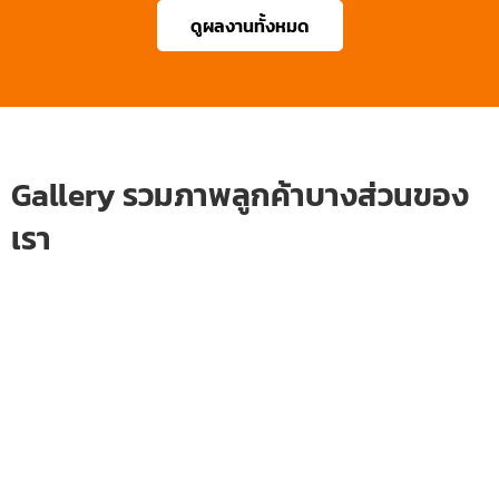
ดูผลงานทั้งหมด
Gallery รวมภาพลูกค้าบางส่วนของ
เรา