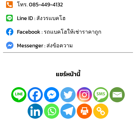
โทร. 085-449-4132
Line ID : สังวรแบคโฮ
Facebook : รถแบคโฮให้เช่าราคาถูก
Messenger : ส่งข้อความ
แชร์หน้านี้