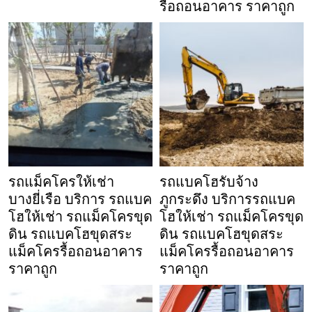
รื้อถอนอาคาร ราคาถูก
รถแม็คโครให้เช่า
รถแบคโฮรับจ้าง
บางยี่เรือ บริการ รถแบค
ภูกระดึง บริการรถแบค
โฮให้เช่า รถแม็คโครขุด
โฮให้เช่า รถแม็คโครขุด
ดิน รถแบคโฮขุดสระ
ดิน รถแบคโฮขุดสระ
แม็คโครรื้อถอนอาคาร
แม็คโครรื้อถอนอาคาร
ราคาถูก
ราคาถูก