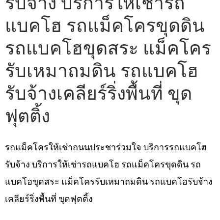
รับจ้าง บริการให้เช่ารถ
แบคโฮ รถแม็คโครขุดดิน
รถแบคโฮขุดสระ แม็คโคร
รับเหมาถมดิน รถแบคโฮ
รับจ้างเคลียร์ริ่งพื้นที่ ขุด
ฟุตติ้ง
รถแม็คโครให้เช่าถนนประชาร่วมใจ บริการรถแบคโฮ
รับจ้าง บริการให้เช่ารถแบคโฮ รถแม็คโครขุดดิน รถ
แบคโฮขุดสระ แม็คโครรับเหมาถมดิน รถแบคโฮรับจ้าง
เคลียร์ริ่งพื้นที่ ขุดฟุตติ้ง