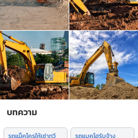
บทความ
รถแม็คโครให้เช่าทวี
รถแบคโฮรับจ้าง