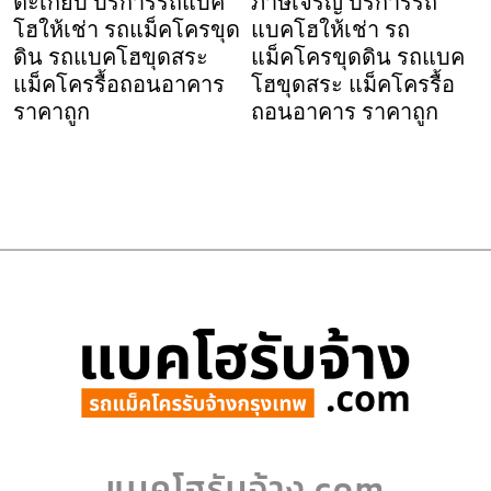
ตะเกียบ บริการรถแบค
ภาษีเจริญ บริการรถ
โฮให้เช่า รถแม็คโครขุด
แบคโฮให้เช่า รถ
ดิน รถแบคโฮขุดสระ
แม็คโครขุดดิน รถแบค
แม็คโครรื้อถอนอาคาร
โฮขุดสระ แม็คโครรื้อ
ราคาถูก
ถอนอาคาร ราคาถูก
แบคโฮรับจ้าง.com