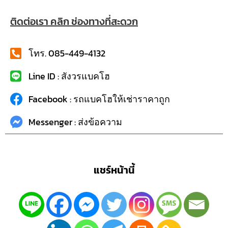
ติดต่อเรา คลิก ช่องทางที่สะดวก
โทร. 085-449-4132
Line ID : สังวรแบคโฮ
Facebook : รถแบคโฮให้เช่าราคาถูก
Messenger : ส่งข้อความ
แชร์หน้านี้