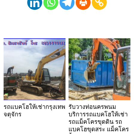
รถแบคโฮให้เช่ากรุงเทพ
รับวางท่อนครพนม
จตุจักร
บริการรถแบคโฮให้เช่า
รถแม็คโครขุดดิน รถ
แบคโฮขุดสระ แม็คโคร