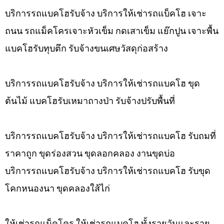
บริการรถแบคโฮรับจ้าง บริการให้เช่ารถแบ็คโฮ เจาะ
ถนน รถแม็คโครเจาะหัวเข็ม กดเสาเข็ม แย๊กปูน เจาะพื้น
แบคโฮรับทุบตึก รับจ้างขนเศษวัสดุก่อสร้าง
บริการรถแบคโฮรับจ้าง บริการให้เช่ารถแบคโฮ ขุด
ต้นไม้ แบคโฮรับเหมาถางป่า รับจ้างปรับพื้นที่
บริการรถแบคโฮรับจ้าง บริการให้เช่ารถแบคโฮ รับถมที่
ราคาถูก ขุดร่องสวน ขุดลอกคลอง งานขุดบ่อ
บริการรถแบคโฮรับจ้าง บริการให้เช่ารถแบคโฮ รับขุด
โคกหนองนา ขุดคลองใส้ไก่
ให้เช่ารถแม็คโคร ให้เช่ารถแบคโฮ ทั้งรายวันและราย