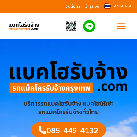
ติดต่อเรา
เข้าสู่ระบบ
LANGUAGE
บริการรถแบคโฮรับจ้าง แบคโฮให้เช่า
รถแม็คโครรับจ้างทั่วไทย
085-449-4132