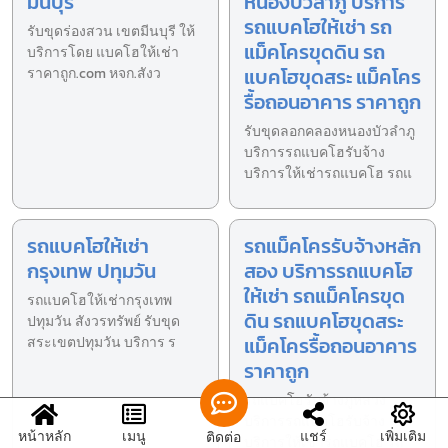
มีนบุรี
หนองบัวลำภู บริการ
รถแบคโฮให้เช่า รถ
รับขุดร่องสวน เขตมีนบุรี ให้
แม็คโครขุดดิน รถ
บริการโดย แบคโฮให้เช่า
แบคโฮขุดสระ แม็คโคร
ราคาถูก.com หจก.สังว
รื้อถอนอาคาร ราคาถูก
รับขุดลอกคลองหนองบัวลำภู
บริการรถแบคโฮรับจ้าง
บริการให้เช่ารถแบคโฮ รถแ
รถแบคโฮให้เช่า
รถแม็คโครรับจ้างหลัก
กรุงเทพ ปทุมวัน
สอง บริการรถแบคโฮ
ให้เช่า รถแม็คโครขุด
รถแบคโฮให้เช่ากรุงเทพ
ดิน รถแบคโฮขุดสระ
ปทุมวัน สังวรทรัพย์ รับขุด
แม็คโครรื้อถอนอาคาร
สระเขตปทุมวัน บริการ ร
ราคาถูก
รถแบคโฮรับจ้างภูหลวง
บริการรถแบคโฮรับจ้าง
หน้าหลัก
เมนู
แชร์
เพิ่มเติม
ติดต่อ
บริการให้เช่ารถแบคโฮ รถ