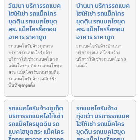
วัฒนา บริการรถแบค
บ้านนา บริการรถแบค
โฮให้เช่า รถแม็คโคร
โฮให้เช่า รถแม็คโคร
ขุดดิน รถแบคโฮขุด
ขุดดิน รถแบคโฮขุด
สระ แม็คโครรื้อถอน
สระ แม็คโครรื้อถอน
อาคาร ราคาถูก
อาคาร ราคาถูก
รถแบคโฮรับจ้างภูหลวง
รถแบคโฮรับจ้างบ้านนา
บริการรถแบคโฮรับจ้าง
บริการรถแบคโฮรับจ้าง
บริการให้เช่ารถแบคโฮ รถ
บริการให้เช่ารถแบคโฮ รถ
แม็คโครขุดดิน รถแบคโฮขุด
แม็คโ
สระ แม็คโครรับเหมาถมดิน
รถแบคโฮรับจ้างเคลียร์ริ่ง
พื้นที่ ขุดฟุตติ้ง
รถแบคโฮรับจ้างภูเก็ต
รถแบคโฮรับจ้าง
บริการรถแบคโฮให้เช่า
ทุ่งหว้า บริการรถแบค
รถแม็คโครขุดดิน รถ
โฮให้เช่า รถแม็คโคร
แบคโฮขุดสระ แม็คโคร
ขุดดิน รถแบคโฮขุด
รื้อถอนอาคาร ราคาถูก
สระ แม็คโครรื้อถอน