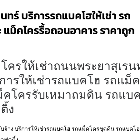
นทร์ บริการรถแบคโฮให้เช่า รถ
 แม็คโครรื้อถอนอาคาร ราคาถูก
โครให้เช่าถนนพระยาสุเรนท
ิการให้เช่ารถแบคโฮ รถแม็
ม็คโครรับเหมาถมดิน รถแบ
ติ้ง
ับจ้าง บริการให้เช่ารถแบคโฮ รถแม็คโครขุดดิน รถแบคโ
ดฟุตติ้ง