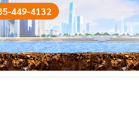
85-449-4132