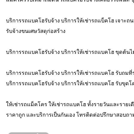
บริการรถแบคโฮรับจ้าง บริการให้เช่ารถแบ็คโฮ เจาะถนน
รับจ้างขนเศษวัสดุก่อสร้าง
บริการรถแบคโฮรับจ้าง บริการให้เช่ารถแบคโฮ ขุดต้นไม้ 
บริการรถแบคโฮรับจ้าง บริการให้เช่ารถแบคโฮ รับถมที
บริการรถแบคโฮรับจ้าง บริการให้เช่ารถแบคโฮ รับขุด
ให้เช่ารถแม็คโคร ให้เช่ารถแบคโฮ ทั้งรายวันและรายเด
ราคาถูก และบริการเป็นกันเอง โทรติดต่อปรึกษาสอบถา