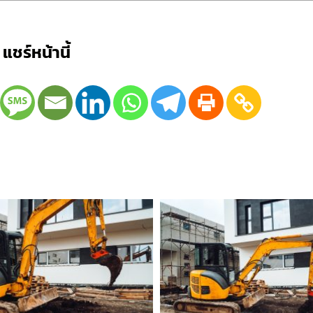
แชร์หน้านี้