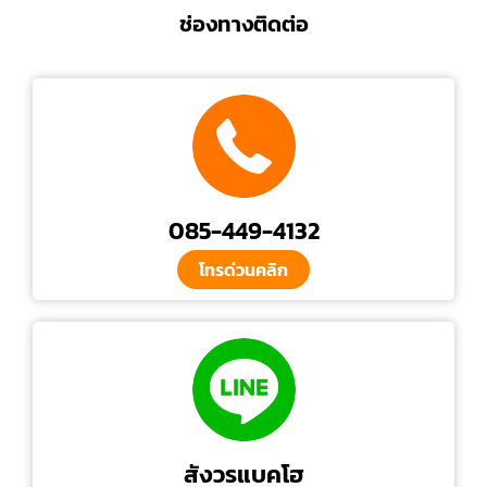
ช่องทางติดต่อ
085-449-4132
โทรด่วนคลิก
สังวรแบคโฮ