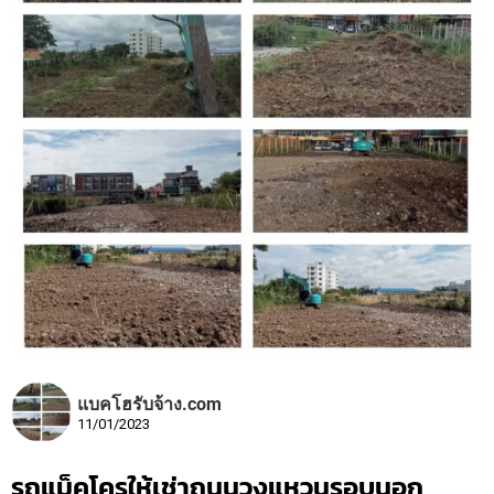
แบคโฮรับจ้าง.com
11/01/2023
รถแม็คโครให้เช่าถนนวงแหวนรอบนอก