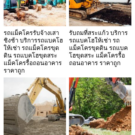
รถแม็คโครรับจ้างเสา
รับถมที่สระแก้ว บริการ
ชิงช้า บริการรถแบคโฮ
รถแบคโฮให้เช่า รถ
ให้เช่า รถแม็คโครขุด
แม็คโครขุดดิน รถแบค
ดิน รถแบคโฮขุดสระ
โฮขุดสระ แม็คโครรื้อ
แม็คโครรื้อถอนอาคาร
ถอนอาคาร ราคาถูก
ราคาถูก