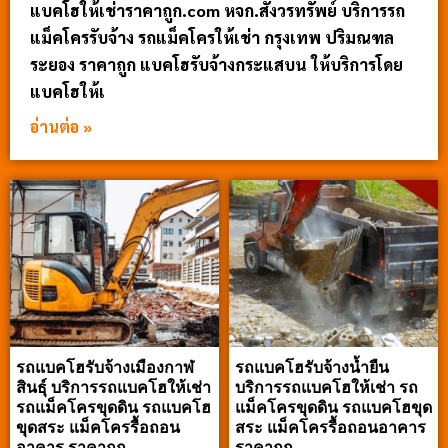
แบคโฮให้เช่าราคาถูก.com หจก.สังวรทรัพย์ บริการรถ
แม็คโครรับจ้าง รถแม็คโครให้เช่า กรุงเทพ ปริมณฑล
ระยอง ราคาถูก แบคโฮรับจ้างกระแสบน ให้บริการโดย
แบคโฮให้เ
อ่านต่อ »
รถแบคโฮรับจ้างเมืองกาฬ
รถแบคโฮรับจ้างน้ำยืน
สินธ์ุ บริการรถแบคโฮให้เช่า
บริการรถแบคโฮให้เช่า รถ
รถแม็คโครขุดดิน รถแบคโฮ
แม็คโครขุดดิน รถแบคโฮขุด
ขุดสระ แม็คโครรื้อถอน
สระ แม็คโครรื้อถอนอาคาร
อาคาร ราคาถูก
ราคาถูก