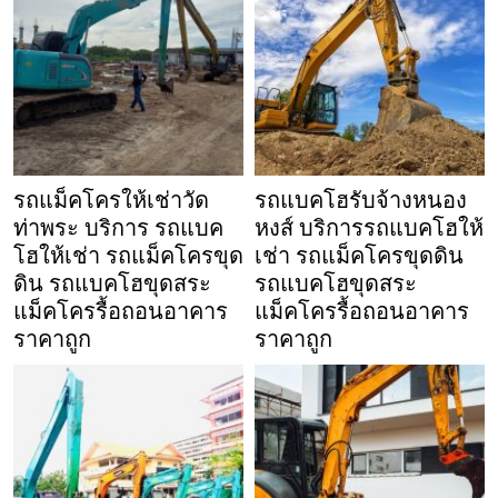
รถแม็คโครให้เช่าวัด
รถแบคโฮรับจ้างหนอง
ท่าพระ บริการ รถแบค
หงส์ บริการรถแบคโฮให้
โฮให้เช่า รถแม็คโครขุด
เช่า รถแม็คโครขุดดิน
ดิน รถแบคโฮขุดสระ
รถแบคโฮขุดสระ
แม็คโครรื้อถอนอาคาร
แม็คโครรื้อถอนอาคาร
ราคาถูก
ราคาถูก