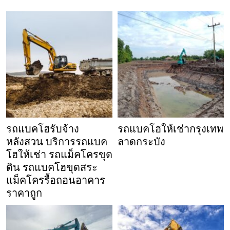
รถแบคโฮรับจ้าง
รถแบคโฮให้เช่ากรุงเทพ
หลังสวน บริการรถแบค
ลาดกระบัง
โฮให้เช่า รถแม็คโครขุด
ดิน รถแบคโฮขุดสระ
แม็คโครรื้อถอนอาคาร
ราคาถูก