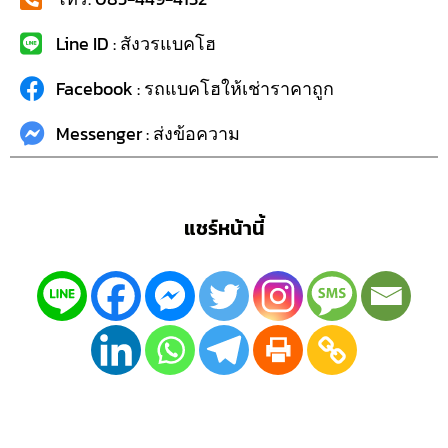
Line ID : สังวรแบคโฮ
Facebook : รถแบคโฮให้เช่าราคาถูก
Messenger : ส่งข้อความ
แชร์หน้านี้