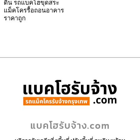
ดิน รถแบคโฮขุดสระ
แม็คโครรื้อถอนอาคาร
ราคาถูก
แบคโฮรับจ้าง.com