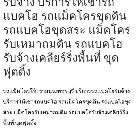
รับจ้าง บริการให้เช่ารถ
แบคโฮ รถแม็คโครขุดดิน
รถแบคโฮขุดสระ แม็คโคร
รับเหมาถมดิน รถแบคโฮ
รับจ้างเคลียร์ริ่งพื้นที่ ขุด
ฟุตติ้ง
รถแม็คโครให้เช่าถนนเพชรบุรี บริการรถแบคโฮรับจ้าง
บริการให้เช่ารถแบคโฮ รถแม็คโครขุดดิน รถแบคโฮขุด
สระ แม็คโครรับเหมาถมดิน รถแบคโฮรับจ้างเคลียร์ริ่ง
พื้นที่ ขุดฟุตติ้ง