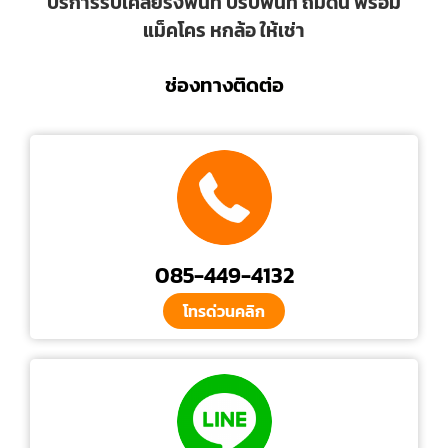
บริการรับเคลียริ่งพื้นที่ ปรับพื้นที่ ถมดิน พร้อม
แม็คโคร หกล้อ ให้เช่า
ช่องทางติดต่อ
085-449-4132
โทรด่วนคลิก