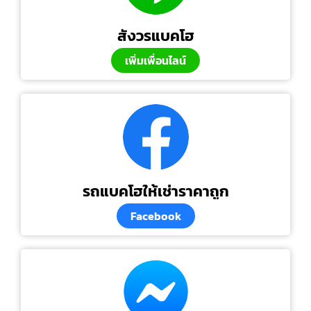
สังวรแบคโฮ
เพิ่มเพื่อนไลน์
รถแบคโฮให้เช่าราคาถูก
Facebook