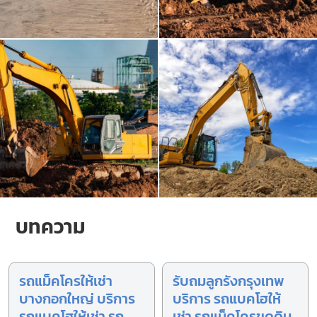
บทความ
รถแม็คโครให้เช่า
รับถมลูกรังกรุงเทพ
บางกอกใหญ่ บริการ
บริการ รถแบคโฮให้
รถแบคโฮให้เช่า รถ
เช่า รถแม็คโครขุดดิน