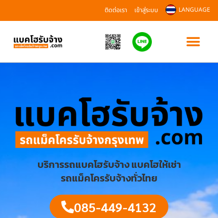
ติดต่อเรา
เข้าสู่ระบบ
LANGUAGE
บริการรถแบคโฮรับจ้าง แบคโฮให้เช่า
รถแม็คโครรับจ้างทั่วไทย
085-449-4132