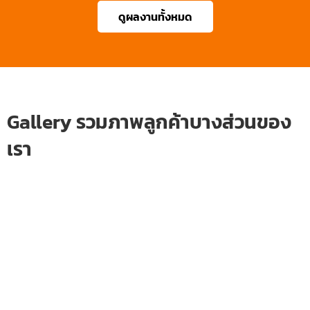
ดูผลงานทั้งหมด
Gallery รวมภาพลูกค้าบางส่วนของ
เรา