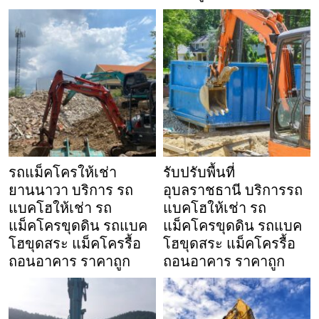
รถแม็คโครให้เช่า
รับปรับพื้นที่
ยานนาวา บริการ รถ
อุบลราชธานี บริการรถ
แบคโฮให้เช่า รถ
แบคโฮให้เช่า รถ
แม็คโครขุดดิน รถแบค
แม็คโครขุดดิน รถแบค
โฮขุดสระ แม็คโครรื้อ
โฮขุดสระ แม็คโครรื้อ
ถอนอาคาร ราคาถูก
ถอนอาคาร ราคาถูก