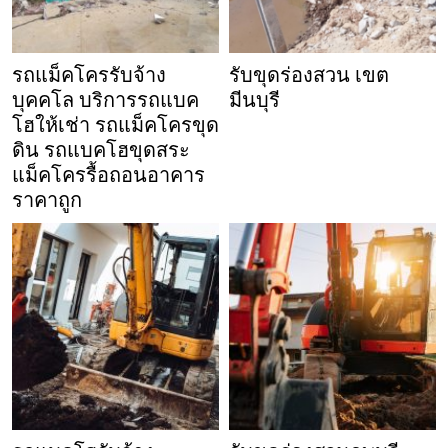
รถแม็คโครรับจ้าง
รับขุดร่องสวน เขต
บุคคโล บริการรถแบค
มีนบุรี
โฮให้เช่า รถแม็คโครขุด
ดิน รถแบคโฮขุดสระ
แม็คโครรื้อถอนอาคาร
ราคาถูก