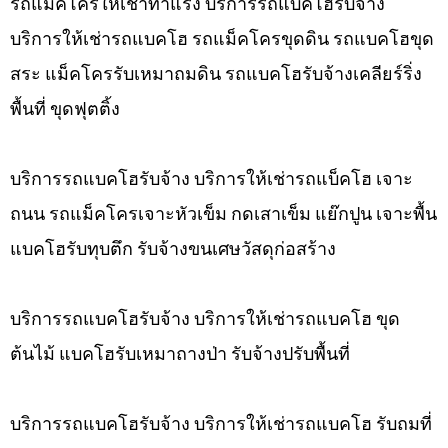
รถแม็คโครให้เช่าท่าแร้ง บริการรถแบคโฮรับจ้าง
บริการให้เช่ารถแบคโฮ รถแม็คโครขุดดิน รถแบคโฮขุด
สระ แม็คโครรับเหมาถมดิน รถแบคโฮรับจ้างเคลียร์ริ่ง
พื้นที่ ขุดฟุตติ้ง
บริการรถแบคโฮรับจ้าง บริการให้เช่ารถแบ็คโฮ เจาะ
ถนน รถแม็คโครเจาะหัวเข็ม กดเสาเข็ม แย๊กปูน เจาะพื้น
แบคโฮรับทุบตึก รับจ้างขนเศษวัสดุก่อสร้าง
บริการรถแบคโฮรับจ้าง บริการให้เช่ารถแบคโฮ ขุด
ต้นไม้ แบคโฮรับเหมาถางป่า รับจ้างปรับพื้นที่
บริการรถแบคโฮรับจ้าง บริการให้เช่ารถแบคโฮ รับถมที่