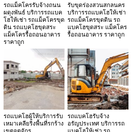
รถแม็คโครรับจ้างถนน
รับขุดร่องสวนสกลนคร
ผดุงพันธ์ บริการรถแบค
บริการรถแบคโฮให้เช่า
โฮให้เช่า รถแม็คโครขุด
รถแม็คโครขุดดิน รถ
ดิน รถแบคโฮขุดสระ
แบคโฮขุดสระ แม็คโคร
แม็คโครรื้อถอนอาคาร
รื้อถอนอาคาร ราคาถูก
ราคาถูก
รถแบคโฮผู้ให้บริการรับ
รถแบคโฮรับจ้าง
เหมาเคลียริ่งพื้นที่รกร้าง
อรัญประเทศ บริการรถ
เขตจตุจักร
แบคโฮให้เช่า รถ