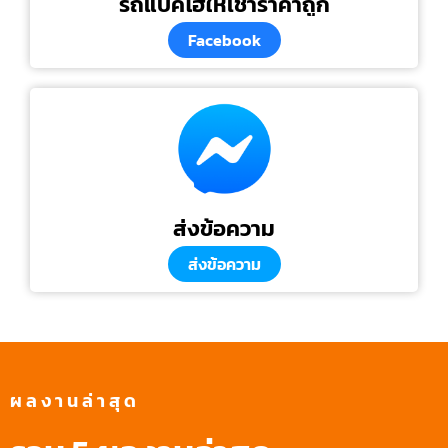
รถแบคโฮให้เช่าราคาถูก
Facebook
ส่งข้อความ
ส่งข้อความ
ผลงานล่าสุด