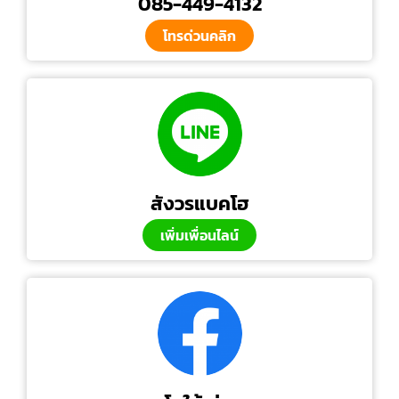
085-449-4132
โทรด่วนคลิก
สังวรแบคโฮ
เพิ่มเพื่อนไลน์