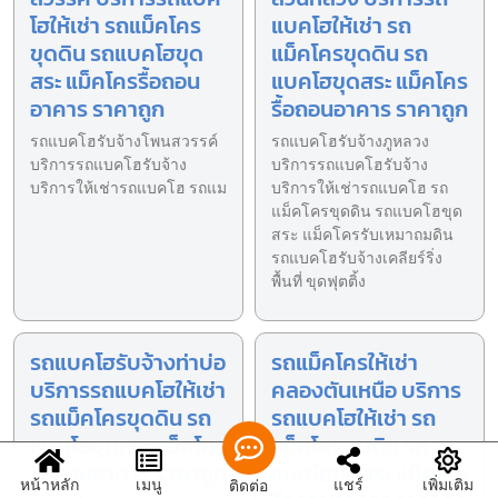
โฮให้เช่า รถแม็คโคร
แบคโฮให้เช่า รถ
ขุดดิน รถแบคโฮขุด
แม็คโครขุดดิน รถ
สระ แม็คโครรื้อถอน
แบคโฮขุดสระ แม็คโคร
อาคาร ราคาถูก
รื้อถอนอาคาร ราคาถูก
รถแบคโฮรับจ้างโพนสวรรค์
รถแบคโฮรับจ้างภูหลวง
บริการรถแบคโฮรับจ้าง
บริการรถแบคโฮรับจ้าง
บริการให้เช่ารถแบคโฮ รถแม
บริการให้เช่ารถแบคโฮ รถ
แม็คโครขุดดิน รถแบคโฮขุด
สระ แม็คโครรับเหมาถมดิน
รถแบคโฮรับจ้างเคลียร์ริ่ง
พื้นที่ ขุดฟุตติ้ง
รถแบคโฮรับจ้างท่าบ่อ
รถแม็คโครให้เช่า
บริการรถแบคโฮให้เช่า
คลองตันเหนือ บริการ
รถแม็คโครขุดดิน รถ
รถแบคโฮให้เช่า รถ
แบคโฮขุดสระ แม็คโคร
แม็คโครขุดดิน รถ
รื้อถอนอาคาร ราคาถูก
แบคโฮขุดสระ แม็คโคร
หน้าหลัก
เมนู
แชร์
เพิ่มเติม
ติดต่อ