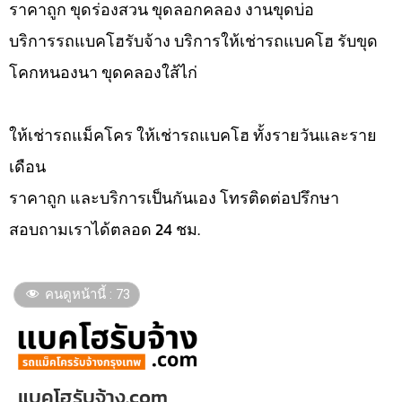
ราคาถูก ขุดร่องสวน ขุดลอกคลอง งานขุดบ่อ
บริการรถแบคโฮรับจ้าง บริการให้เช่ารถแบคโฮ รับขุด
โคกหนองนา ขุดคลองใส้ไก่
ให้เช่ารถแม็คโคร ให้เช่ารถแบคโฮ ทั้งรายวันและราย
เดือน
ราคาถูก และบริการเป็นกันเอง โทรติดต่อปรึกษา
สอบถามเราได้ตลอด 24 ชม.
คนดูหน้านี้ :
73
แบคโฮรับจ้าง.com