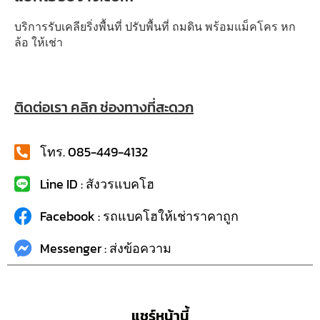
บริการรับเคลียริ่งพื้นที่ ปรับพื้นที่ ถมดิน พร้อมแม็คโคร หก
ล้อ ให้เช่า
ติดต่อเรา คลิก ช่องทางที่สะดวก
โทร. 085-449-4132
Line ID : สังวรแบคโฮ
Facebook : รถแบคโฮให้เช่าราคาถูก
Messenger : ส่งข้อความ
แชร์หน้านี้