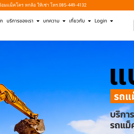
น พร้อมแม็คโคร หกล้อ ให้เช่า โทร.085-449-4132
ัก
บริการของเรา
บทความ
เกี่ยวกับ
Login
บริกา
รถแม็ค