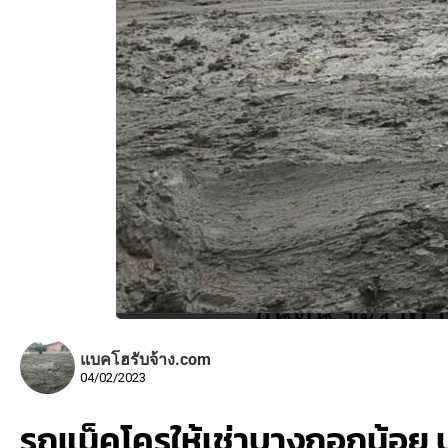
แบคโฮรับจ้าง.com
04/02/2023
รถแม็คโครให้เช่าบางกอกน้อย บ