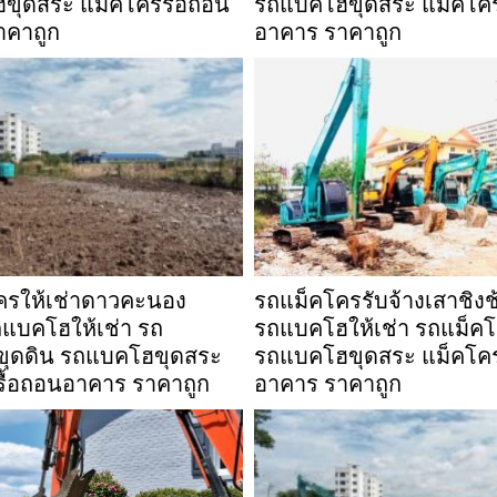
ขุดสระ แม็คโครรื้อถอน
รถแบคโฮขุดสระ แม็คโคร
าคาถูก
อาคาร ราคาถูก
ครให้เช่าดาวคะนอง
รถแม็คโครรับจ้างเสาชิงช
แบคโฮให้เช่า รถ
รถแบคโฮให้เช่า รถแม็คโ
ขุดดิน รถแบคโฮขุดสระ
รถแบคโฮขุดสระ แม็คโคร
ื้อถอนอาคาร ราคาถูก
อาคาร ราคาถูก