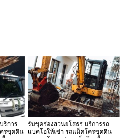
บริการ
รับขุดร่องสวนยโสธร บริการรถ
ครขุดดิน
แบคโฮให้เช่า รถแม็คโครขุดดิน