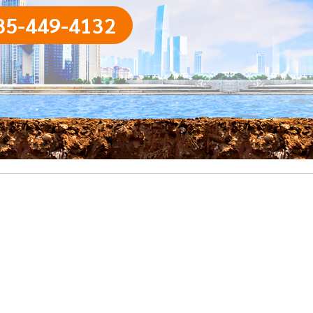
85-449-4132