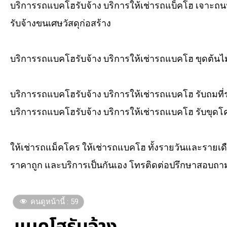
บริการรถแบคโฮรับจ้าง บริการให้เช่ารถแบ็คโฮ เจาะถนน
รับจ้างขนเศษวัสดุก่อสร้าง
บริการรถแบคโฮรับจ้าง บริการให้เช่ารถแบคโฮ ขุดต้นไม้ 
บริการรถแบคโฮรับจ้าง บริการให้เช่ารถแบคโฮ รับถมที
บริการรถแบคโฮรับจ้าง บริการให้เช่ารถแบคโฮ รับขุด
ให้เช่ารถแม็คโคร ให้เช่ารถแบคโฮ ทั้งรายวันและรายเด
ราคาถูก และบริการเป็นกันเอง โทรติดต่อปรึกษาสอบถา
คนดูหน้านี้ :
59