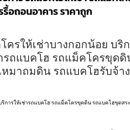
รรื้อถอนอาคาร ราคาถูก
โครให้เช่าบางกอกน้อย บริ
ช่ารถแบคโฮ รถแม็คโครขุดดิ
เหมาถมดิน รถแบคโฮรับจ้าง
 บริการให้เช่ารถแบคโฮ รถแม็คโครขุดดิน รถแบคโฮขุดสร