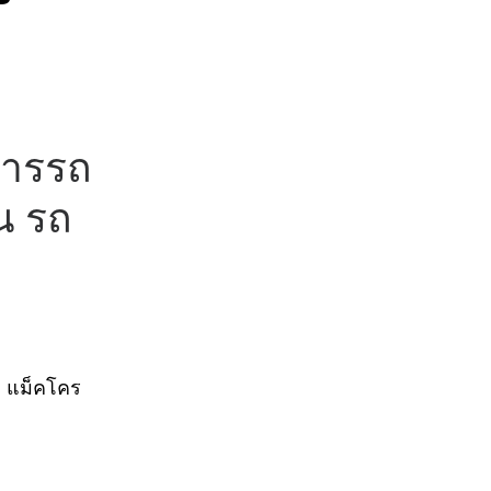
การรถ
น รถ
ะ แม็คโคร