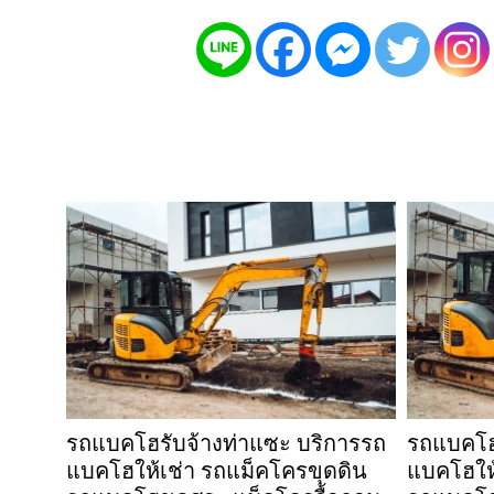
รถแบคโฮรับจ้างท่าแซะ บริการรถ
รถแบคโฮร
แบคโฮให้เช่า รถแม็คโครขุดดิน
แบคโฮให้