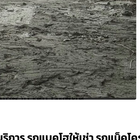
ริการ รถแบคโฮให้เช่า รถแม็คโค