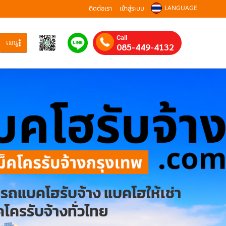
ติดต่อเรา
เข้าสู่ระบบ
LANGUAGE
Call
เมนู
085-449-4132
รรถแบคโฮรับจ้าง แบคโฮให้เช่า
โครรับจ้างทั่วไทย