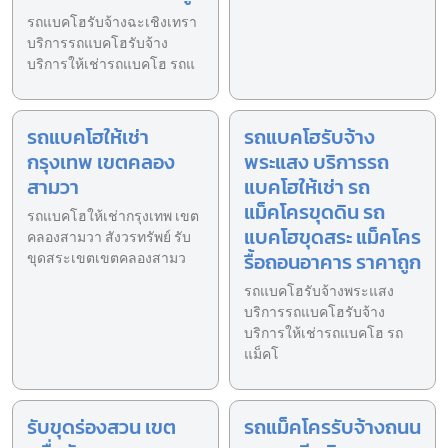
รถแบคโฮรับจ้างฉะเชิงเทรา
บริการรถแบคโฮรับจ้าง
บริการให้เช่ารถแบคโฮ รถแ
รถแบคโฮให้เช่า
รถแบคโฮรับจ้าง
กรุงเทพ เขตคลอง
พระแสง บริการรถ
สามวา
แบคโฮให้เช่า รถ
แม็คโครขุดดิน รถ
รถแบคโฮให้เช่ากรุงเทพ เขต
แบคโฮขุดสระ แม็คโคร
คลองสามวา สังวรทรัพย์ รับ
รื้อถอนอาคาร ราคาถูก
ขุดสระเขตเขตคลองสามว
รถแบคโฮรับจ้างพระแสง
บริการรถแบคโฮรับจ้าง
บริการให้เช่ารถแบคโฮ รถ
แม็คโ
รับขุดร่องสวน เขต
รถแม็คโครรับจ้างถนน