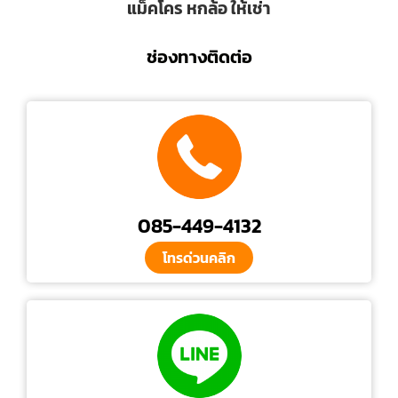
แม็คโคร หกล้อ ให้เช่า
ช่องทางติดต่อ
085-449-4132
โทรด่วนคลิก