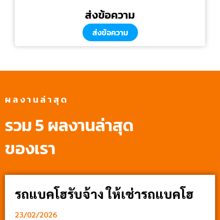
ส่งข้อความ
ส่งข้อความ
ผลงานล่าสุด
รวม 5 ผลงานล่าสุด
ของเรา
รถแบคโฮรับจ้าง ให้เช่ารถแบคโฮ
23/02/2026