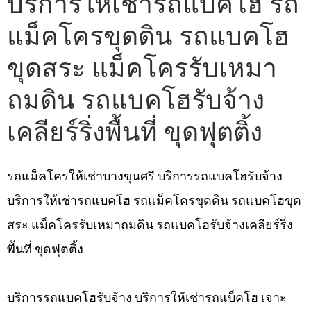
บริการให้เช่ารถแบคโฮ รถ
แม็คโครขุดดิน รถแบคโฮ
ขุดสระ แม็คโครรับเหมา
ถมดิน รถแบคโฮรับจ้าง
เคลียร์ริ่งพื้นที่ ขุดฟุตติ้ง
รถแม็คโครให้เช่าบางขุนศรี บริการรถแบคโฮรับจ้าง
บริการให้เช่ารถแบคโฮ รถแม็คโครขุดดิน รถแบคโฮขุด
สระ แม็คโครรับเหมาถมดิน รถแบคโฮรับจ้างเคลียร์ริ่ง
พื้นที่ ขุดฟุตติ้ง
บริการรถแบคโฮรับจ้าง บริการให้เช่ารถแบ็คโฮ เจาะ