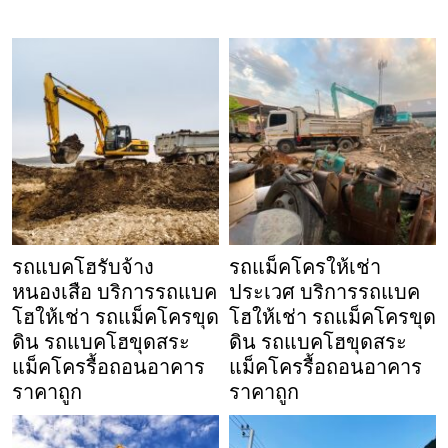
รถแบคโฮรับจ้าง
รถแม็คโครให้เช่า
หนองเสือ บริการรถแบค
ประเวศ บริการรถแบค
โฮให้เช่า รถแม็คโครขุด
โฮให้เช่า รถแม็คโครขุด
ดิน รถแบคโฮขุดสระ
ดิน รถแบคโฮขุดสระ
แม็คโครรื้อถอนอาคาร
แม็คโครรื้อถอนอาคาร
ราคาถูก
ราคาถูก