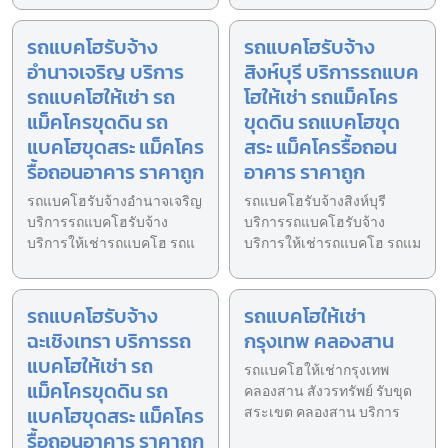
รถแบคโฮรับจ้าง
รถแบคโฮรับจ้าง
อำนาจเจริญ บริการ
สิงห์บุรี บริการรถแบค
รถแบคโฮให้เช่า รถ
โฮให้เช่า รถแม็คโคร
แม็คโครขุดดิน รถ
ขุดดิน รถแบคโฮขุด
แบคโฮขุดสระ แม็คโคร
สระ แม็คโครรื้อถอน
รื้อถอนอาคาร ราคาถูก
อาคาร ราคาถูก
รถแบคโฮรับจ้างอำนาจเจริญ
รถแบคโฮรับจ้างสิงห์บุรี
บริการรถแบคโฮรับจ้าง
บริการรถแบคโฮรับจ้าง
บริการให้เช่ารถแบคโฮ รถแ
บริการให้เช่ารถแบคโฮ รถแม
รถแบคโฮรับจ้าง
รถแบคโฮให้เช่า
ฉะเชิงเทรา บริการรถ
กรุงเทพ คลองสาน
แบคโฮให้เช่า รถ
รถแบคโฮให้เช่ากรุงเทพ
แม็คโครขุดดิน รถ
คลองสาน สังวรทรัพย์ รับขุด
แบคโฮขุดสระ แม็คโคร
สระเขต คลองสาน บริการ
รื้อถอนอาคาร ราคาถูก