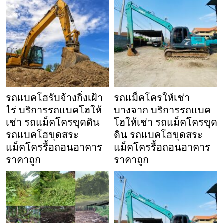
รถแบคโฮรับจ้างกิ่งเฝ้า
รถแม็คโครให้เช่า
ไร่ บริการรถแบคโฮให้
บางจาก บริการรถแบค
เช่า รถแม็คโครขุดดิน
โฮให้เช่า รถแม็คโครขุด
รถแบคโฮขุดสระ
ดิน รถแบคโฮขุดสระ
แม็คโครรื้อถอนอาคาร
แม็คโครรื้อถอนอาคาร
ราคาถูก
ราคาถูก