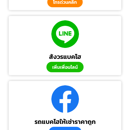
โทรด่วนคลิก
สังวรแบคโฮ
เพิ่มเพื่อนไลน์
รถแบคโฮให้เช่าราคาถูก