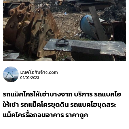
แบคโฮรับจ้าง.com
04/02/2023
รถแม็คโครให้เช่าบางจาก บริการ รถแบคโฮ
ให้เช่า รถแม็คโครขุดดิน รถแบคโฮขุดสระ
แม็คโครรื้อถอนอาคาร ราคาถูก