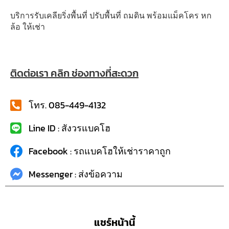
บริการรับเคลียริ่งพื้นที่ ปรับพื้นที่ ถมดิน พร้อมแม็คโคร หก
ล้อ ให้เช่า
ติดต่อเรา คลิก ช่องทางที่สะดวก
โทร. 085-449-4132
Line ID : สังวรแบคโฮ
Facebook : รถแบคโฮให้เช่าราคาถูก
Messenger : ส่งข้อความ
แชร์หน้านี้