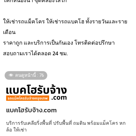
โคกหนองนา ขุดคลองใส้ไก่
ให้เช่ารถแม็คโคร ให้เช่ารถแบคโฮ ทั้งรายวันและราย
เดือน
ราคาถูก และบริการเป็นกันเอง โทรติดต่อปรึกษา
สอบถามเราได้ตลอด 24 ชม.
คนดูหน้านี้ :
76
แบคโฮรับจ้าง.com
บริการรับเคลียริ่งพื้นที่ ปรับพื้นที่ ถมดิน พร้อมแม็คโคร หก
ล้อ ให้เช่า