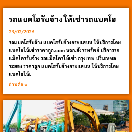
รถแบคโฮรับจ้าง ให้เช่ารถแบคโฮ
23/02/2026
รถแบคโฮรับจ้าง แบคโฮรับจ้างกระแสบน ให้บริการโดย
แบคโฮให้เช่าราคาถูก.com หจก.สังวรทรัพย์ บริการรถ
แม็คโครรับจ้าง รถแม็คโครให้เช่า กรุงเทพ ปริมณฑล
ระยอง ราคาถูก แบคโฮรับจ้างกระแสบน ให้บริการโดย
แบคโฮให้เ
อ่านต่อ »