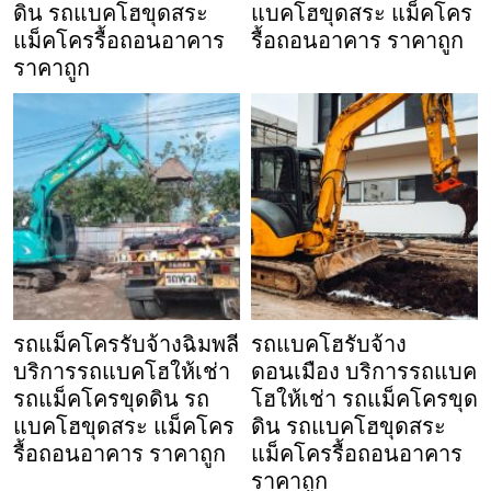
ดิน รถแบคโฮขุดสระ
แบคโฮขุดสระ แม็คโคร
แม็คโครรื้อถอนอาคาร
รื้อถอนอาคาร ราคาถูก
ราคาถูก
รถแม็คโครรับจ้างฉิมพลี
รถแบคโฮรับจ้าง
บริการรถแบคโฮให้เช่า
ดอนเมือง บริการรถแบค
รถแม็คโครขุดดิน รถ
โฮให้เช่า รถแม็คโครขุด
แบคโฮขุดสระ แม็คโคร
ดิน รถแบคโฮขุดสระ
รื้อถอนอาคาร ราคาถูก
แม็คโครรื้อถอนอาคาร
ราคาถูก