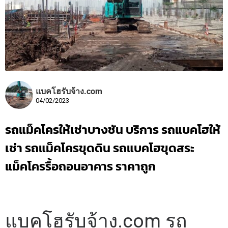
แบคโฮรับจ้าง.com
04/02/2023
รถแม็คโครให้เช่าบางชัน บริการ รถแบคโฮให้
เช่า รถแม็คโครขุดดิน รถแบคโฮขุดสระ
แม็คโครรื้อถอนอาคาร ราคาถูก
แบคโฮรับจ้าง.com รถ