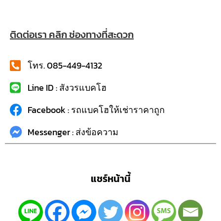
ติดต่อเรา คลิก ช่องทางที่สะดวก
โทร. 085-449-4132
Line ID : สังวรแบคโฮ
Facebook : รถแบคโฮให้เช่าราคาถูก
Messenger : ส่งข้อความ
แชร์หน้านี้