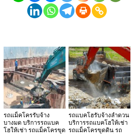
รถแม็คโครรับจ้าง
รถแบคโฮรับจ้างลำดวน
บางมด บริการรถแบค
บริการรถแบคโฮให้เช่า
โฮให้เช่า รถแม็คโครขุด
รถแม็คโครขุดดิน รถ