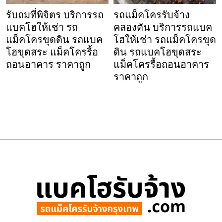
รับถมที่พิจิตร บริการรถ
รถแม็คโครรับจ้าง
แบคโฮให้เช่า รถ
คลองตัน บริการรถแบค
แม็คโครขุดดิน รถแบค
โฮให้เช่า รถแม็คโครขุด
โฮขุดสระ แม็คโครรื้อ
ดิน รถแบคโฮขุดสระ
ถอนอาคาร ราคาถูก
แม็คโครรื้อถอนอาคาร
ราคาถูก