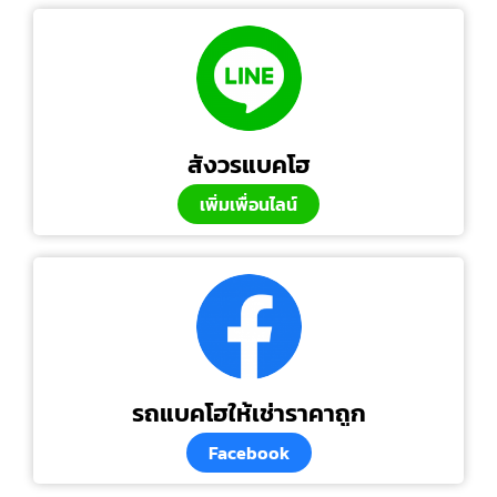
สังวรแบคโฮ
เพิ่มเพื่อนไลน์
รถแบคโฮให้เช่าราคาถูก
Facebook