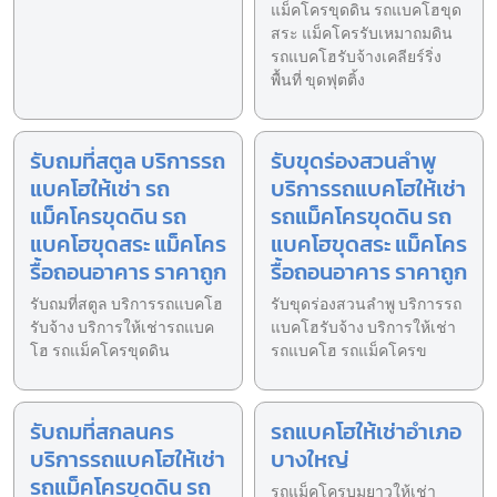
แม็คโครขุดดิน รถแบคโฮขุด
สระ แม็คโครรับเหมาถมดิน
รถแบคโฮรับจ้างเคลียร์ริ่ง
พื้นที่ ขุดฟุตติ้ง
รับถมที่สตูล บริการรถ
รับขุดร่องสวนลำพู
แบคโฮให้เช่า รถ
บริการรถแบคโฮให้เช่า
แม็คโครขุดดิน รถ
รถแม็คโครขุดดิน รถ
แบคโฮขุดสระ แม็คโคร
แบคโฮขุดสระ แม็คโคร
รื้อถอนอาคาร ราคาถูก
รื้อถอนอาคาร ราคาถูก
รับถมที่สตูล บริการรถแบคโฮ
รับขุดร่องสวนลำพู บริการรถ
รับจ้าง บริการให้เช่ารถแบค
แบคโฮรับจ้าง บริการให้เช่า
โฮ รถแม็คโครขุดดิน
รถแบคโฮ รถแม็คโครข
รับถมที่สกลนคร
รถแบคโฮให้เช่าอำเภอ
บริการรถแบคโฮให้เช่า
บางใหญ่
รถแม็คโครขุดดิน รถ
รถแม็คโครบูมยาวให้เช่า