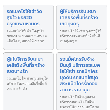
รถแบคโฮให้เช่าวัด
ผู้ให้บริการรับเหมา
สุขใจ ซอย20
เคลียริ่งพื้นที่รกร้าง
กรุงเทพมหานคร
เขตทุ่งครุ
รถแบคโฮให้เช่า วัดสุขใจ
รถแบคโฮให้เช่ากรุงเทพผู้ให้
ซอย20 กรุงเทพมหานคร รถ
บริการรับเหมาเคลียริ่งพื้นที่
แม็คโครบูมยาวให้เช่า วัด
เขตทุ่งครุ สั
ผู้ให้บริการรับเหมา
รถแม็คโครรับจ้าง
เคลียริ่งพื้นที่รกร้าง
มีนบุรี บริการรถแบค
เขตบางรัก
โฮให้เช่า รถแม็คโคร
ขุดดิน รถแบคโฮขุด
รถแบคโฮให้เช่ากรุงเทพผู้ให้
สระ แม็คโครรื้อถอน
บริการรับเหมาเคลียริ่งพื้นที่
อาคาร ราคาถูก
เขตบางรัก สัง
รถแบคโฮรับจ้างภูหลวง
บริการรถแบคโฮรับจ้าง
บริการให้เช่ารถแบคโฮ รถ