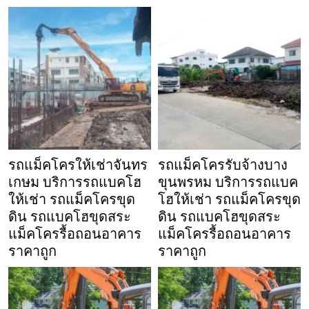
รถแม็คโครให้เช่าจันทร
รถแม็คโครรับจ้างบาง
เกษม บริการรถแบคโฮ
ขุนพรหม บริการรถแบค
ให้เช่า รถแม็คโครขุด
โฮให้เช่า รถแม็คโครขุด
ดิน รถแบคโฮขุดสระ
ดิน รถแบคโฮขุดสระ
แม็คโครรื้อถอนอาคาร
แม็คโครรื้อถอนอาคาร
ราคาถูก
ราคาถูก