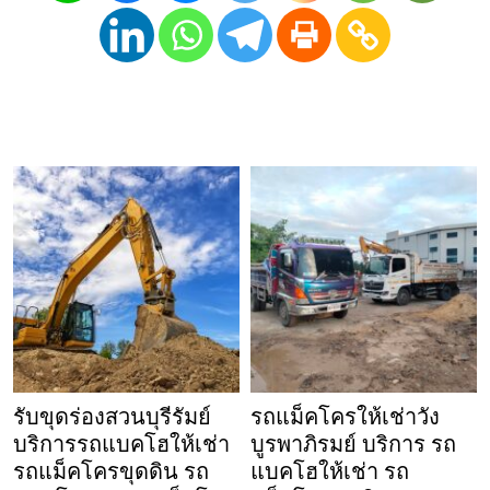
รับขุดร่องสวนบุรีรัมย์
รถแม็คโครให้เช่าวัง
บริการรถแบคโฮให้เช่า
บูรพาภิรมย์ บริการ รถ
รถแม็คโครขุดดิน รถ
แบคโฮให้เช่า รถ