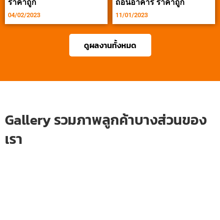
ราคาถูก
ถอนอาคาร ราคาถูก
04/02/2023
11/01/2023
ดูผลงานทั้งหมด
Gallery รวมภาพลูกค้าบางส่วนของ
เรา