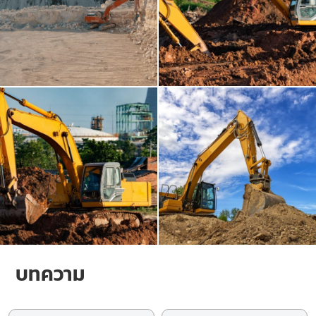
บทความ