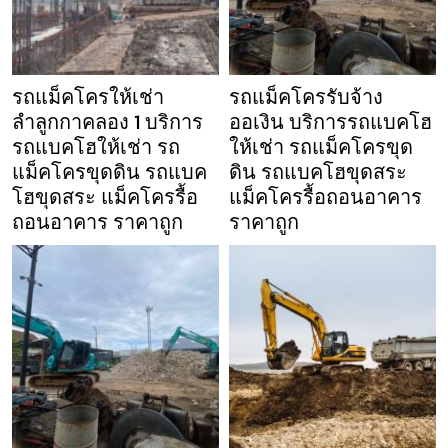
รถแม็คโครให้เช่า
รถแม็คโครรับจ้าง
ลำลูกกาคลอง 1 บริการ
ออเงิน บริการรถแบคโฮ
รถแบคโฮให้เช่า รถ
ให้เช่า รถแม็คโครขุด
แม็คโครขุดดิน รถแบค
ดิน รถแบคโฮขุดสระ
โฮขุดสระ แม็คโครรื้อ
แม็คโครรื้อถอนอาคาร
ถอนอาคาร ราคาถูก
ราคาถูก