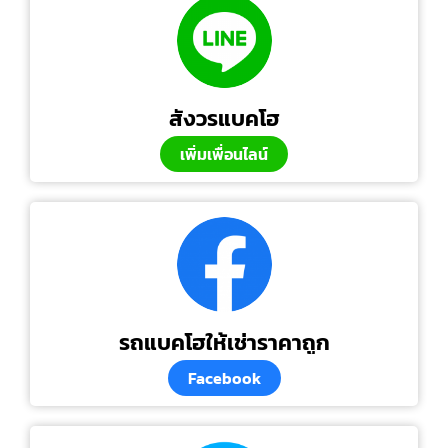
สังวรแบคโฮ
เพิ่มเพื่อนไลน์
รถแบคโฮให้เช่าราคาถูก
Facebook