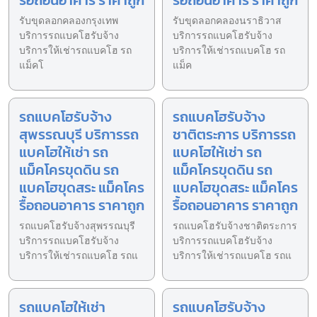
รับขุดลอกคลองกรุงเทพ
รับขุดลอกคลองนราธิวาส
บริการรถแบคโฮรับจ้าง
บริการรถแบคโฮรับจ้าง
บริการให้เช่ารถแบคโฮ รถ
บริการให้เช่ารถแบคโฮ รถ
แม็คโ
แม็ค
รถแบคโฮรับจ้าง
รถแบคโฮรับจ้าง
สุพรรณบุรี บริการรถ
ชาติตระการ บริการรถ
แบคโฮให้เช่า รถ
แบคโฮให้เช่า รถ
แม็คโครขุดดิน รถ
แม็คโครขุดดิน รถ
แบคโฮขุดสระ แม็คโคร
แบคโฮขุดสระ แม็คโคร
รื้อถอนอาคาร ราคาถูก
รื้อถอนอาคาร ราคาถูก
รถแบคโฮรับจ้างสุพรรณบุรี
รถแบคโฮรับจ้างชาติตระการ
บริการรถแบคโฮรับจ้าง
บริการรถแบคโฮรับจ้าง
บริการให้เช่ารถแบคโฮ รถแ
บริการให้เช่ารถแบคโฮ รถแ
รถแบคโฮให้เช่า
รถแบคโฮรับจ้าง