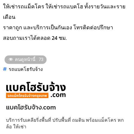
ให้เช่ารถแม็คโคร ให้เช่ารถแบคโฮ ทั้งรายวันและราย
เดือน
ราคาถูก และบริการเป็นกันเอง โทรติดต่อปรึกษา
สอบถามเราได้ตลอด 24 ชม.
คนดูหน้านี้ :
73
รถแบคโฮรับจ้าง
แบคโฮรับจ้าง.com
บริการรับเคลียริ่งพื้นที่ ปรับพื้นที่ ถมดิน พร้อมแม็คโคร หก
ล้อ ให้เช่า