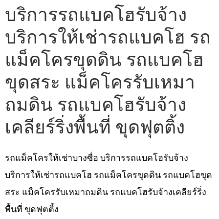
บริการรถแบคโฮรับจ้าง
บริการให้เช่ารถแบคโฮ รถ
แม็คโครขุดดิน รถแบคโฮ
ขุดสระ แม็คโครรับเหมา
ถมดิน รถแบคโฮรับจ้าง
เคลียร์ริ่งพื้นที่ ขุดฟุตติ้ง
รถแม็คโครให้เช่าบางซื่อ บริการรถแบคโฮรับจ้าง
บริการให้เช่ารถแบคโฮ รถแม็คโครขุดดิน รถแบคโฮขุด
สระ แม็คโครรับเหมาถมดิน รถแบคโฮรับจ้างเคลียร์ริ่ง
พื้นที่ ขุดฟุตติ้ง