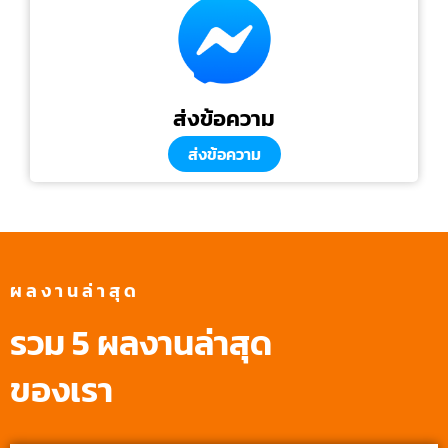
ส่งข้อความ
ส่งข้อความ
ผลงานล่าสุด
รวม 5 ผลงานล่าสุด
ของเรา