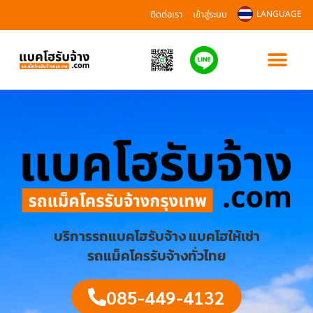
ติดต่อเรา
เข้าสู่ระบบ
LANGUAGE
บริการรถแบคโฮรับจ้าง แบคโฮให้เช่า
รถแม็คโครรับจ้างทั่วไทย
085-449-4132