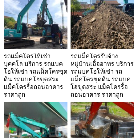
รถแม็คโครให้เช่า
รถแม็คโครรับจ้าง
บุคคโล บริการ รถแบค
หมู่บ้านเอื้ออาทร บริการ
โฮให้เช่า รถแม็คโครขุด
รถแบคโฮให้เช่า รถ
ดิน รถแบคโฮขุดสระ
แม็คโครขุดดิน รถแบค
แม็คโครรื้อถอนอาคาร
โฮขุดสระ แม็คโครรื้อ
ราคาถูก
ถอนอาคาร ราคาถูก