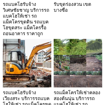
รถแบคโฮรับจ้าง
รับขุดร่องสวน เขต
วิเศษชัยชาญ บริการรถ
บางซื่อ
แบคโฮให้เช่า รถ
แม็คโครขุดดิน รถแบค
โฮขุดสระ แม็คโครรื้อ
ถอนอาคาร ราคาถูก
รถแบคโฮรับจ้าง
รถแม็คโครให้เช่าคลอง
เวียงสระ บริการรถแบค
สองต้นนุ่น บริการรถ
โฮให้เช่า รถแม็คโครขุด
แบคโฮให้เช่า รถ