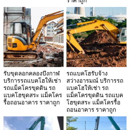
ราคาถูก
รับขุดลอกคลองบึงกาฬ
รถแบคโฮรับจ้าง
บริการรถแบคโฮให้เช่า
สว่างอารมณ์ บริการรถ
รถแม็คโครขุดดิน รถ
แบคโฮให้เช่า รถ
แบคโฮขุดสระ แม็คโคร
แม็คโครขุดดิน รถแบค
รื้อถอนอาคาร ราคาถูก
โฮขุดสระ แม็คโครรื้อ
ถอนอาคาร ราคาถูก