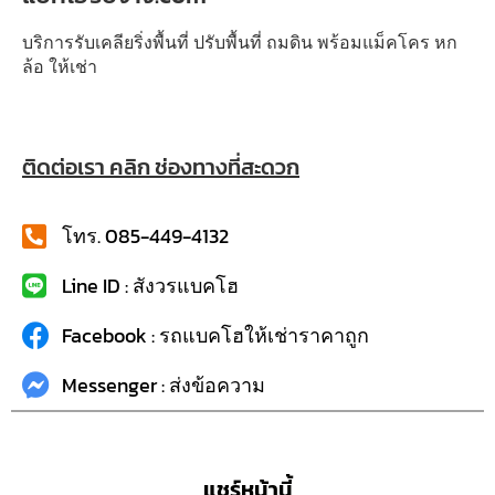
บริการรับเคลียริ่งพื้นที่ ปรับพื้นที่ ถมดิน พร้อมแม็คโคร หก
ล้อ ให้เช่า
ติดต่อเรา คลิก ช่องทางที่สะดวก
โทร. 085-449-4132
Line ID : สังวรแบคโฮ
Facebook : รถแบคโฮให้เช่าราคาถูก
Messenger : ส่งข้อความ
แชร์หน้านี้