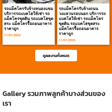
รถแม็คโครรับจ้างหนองแขม
รถแม็คโครรับจ้างถนน
บริการรถแบคโฮให้เช่า รถ
วงแหวนรอบนอก บริการรถ
แม็คโครขุดดิน รถแบคโฮขุด
แบคโฮให้เช่า รถแม็คโคร
สระ แม็คโครรื้อถอนอาคาร
ขุดดิน รถแบคโฮขุดสระ
ราคาถูก
แม็คโครรื้อถอนอาคาร
ราคาถูก
11/01/2023
11/01/2023
ดูผลงานทั้งหมด
Gallery รวมภาพลูกค้าบางส่วนของ
เรา