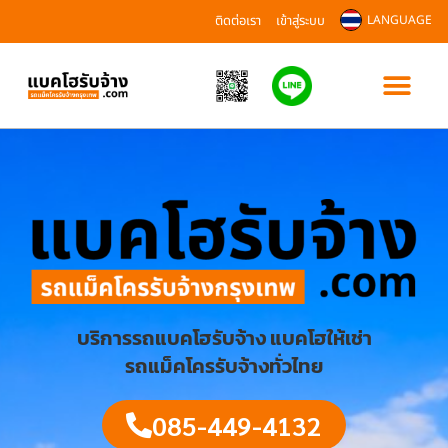
ติดต่อเรา
เข้าสู่ระบบ
LANGUAGE
บริการรถแบคโฮรับจ้าง แบคโฮให้เช่า
รถแม็คโครรับจ้างทั่วไทย
085-449-4132