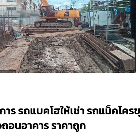
การ รถแบคโฮให้เช่า รถแม็คโครข
้อถอนอาคาร ราคาถูก