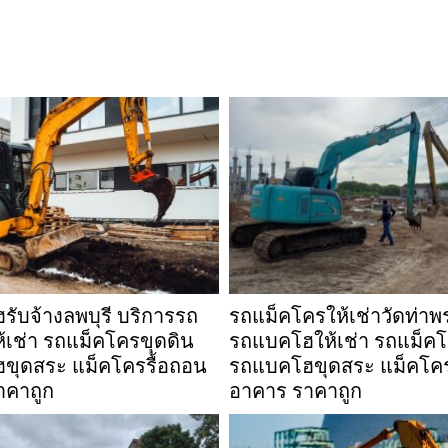
ับจ้างลพบุรี บริการรถ
รถแม็คโครให้เช่าวัดท่าพ
เช่า รถแม็คโครขุดดิน
รถแบคโฮให้เช่า รถแม็คโ
ขุดสระ แม็คโครรื้อถอน
รถแบคโฮขุดสระ แม็คโคร
าคาถูก
อาคาร ราคาถูก