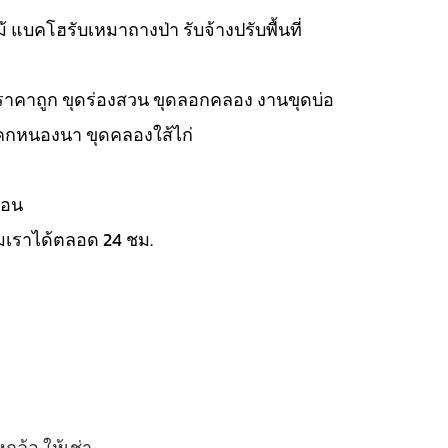
แบคโฮรับเหมาถางป่า รับจ้างปรับพื้นที่
่ราคาถูก ขุดร่องสวน ขุดลอกคลอง งานขุดบ่อ
โคกหนองนา ขุดคลองใส้ไก่
ือน
มเราได้ตลอด 24 ชม.
หกล้อ ให้เช่า