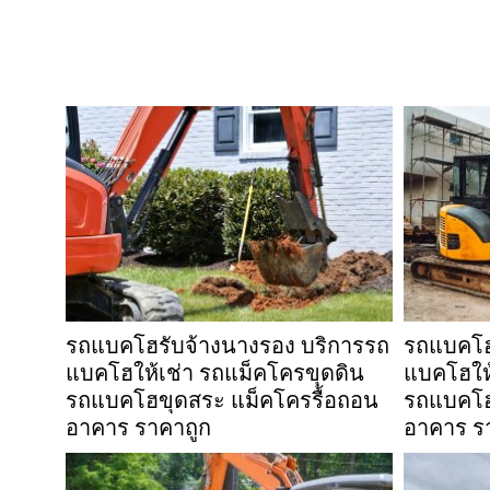
รถแบคโฮรับจ้างนางรอง บริการรถ
รถแบคโฮร
แบคโฮให้เช่า รถแม็คโครขุดดิน
แบคโฮให้
รถแบคโฮขุดสระ แม็คโครรื้อถอน
รถแบคโฮ
อาคาร ราคาถูก
อาคาร ร