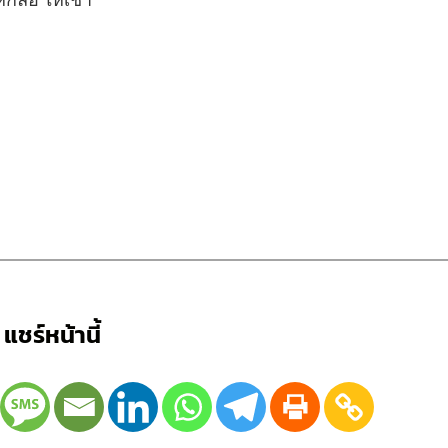
แชร์หน้านี้