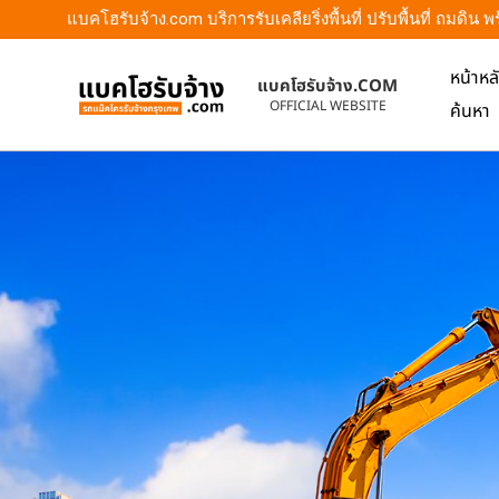
แบคโฮรับจ้าง.com บริการรับเคลียริ่งพื้นที่ ปรับพื้นที่ ถมดิ
หน้าหล
แบคโฮรับจ้าง.COM
OFFICIAL WEBSITE
ค้นหา