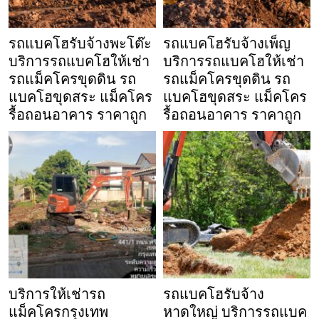
รถแบคโฮรับจ้างพะโต๊ะ
รถแบคโฮรับจ้างเพ็ญ
บริการรถแบคโฮให้เช่า
บริการรถแบคโฮให้เช่า
รถแม็คโครขุดดิน รถ
รถแม็คโครขุดดิน รถ
แบคโฮขุดสระ แม็คโคร
แบคโฮขุดสระ แม็คโคร
รื้อถอนอาคาร ราคาถูก
รื้อถอนอาคาร ราคาถูก
บริการให้เช่ารถ
รถแบคโฮรับจ้าง
แม็คโครกรุงเทพ
หาดใหญ่ บริการรถแบค