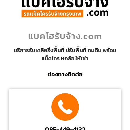
แบคโฮรับจ้าง.com
บริการรับเคลียริ่งพื้นที่ ปรับพื้นที่ ถมดิน พร้อม
แม็คโคร หกล้อ ให้เช่า
ช่องทางติดต่อ
085-449-4132