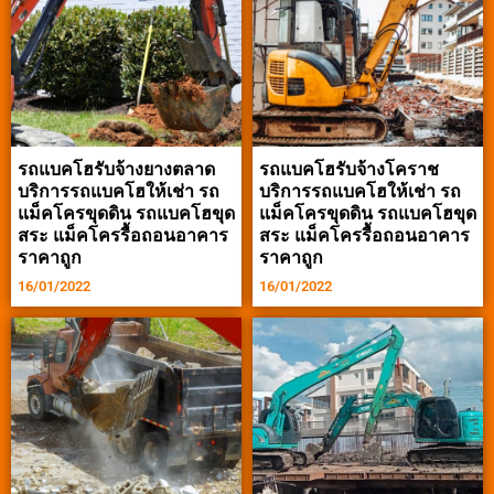
รถแบคโฮรับจ้างยางตลาด
รถแบคโฮรับจ้างโคราช
บริการรถแบคโฮให้เช่า รถ
บริการรถแบคโฮให้เช่า รถ
แม็คโครขุดดิน รถแบคโฮขุด
แม็คโครขุดดิน รถแบคโฮขุด
สระ แม็คโครรื้อถอนอาคาร
สระ แม็คโครรื้อถอนอาคาร
ราคาถูก
ราคาถูก
16/01/2022
16/01/2022