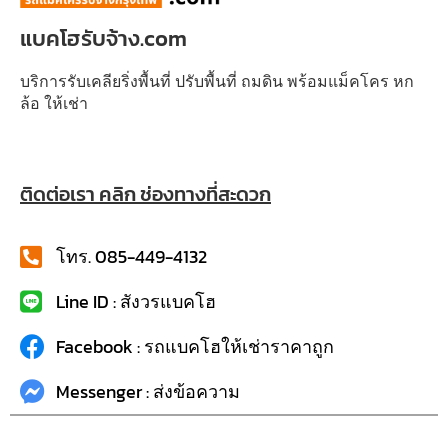
แบคโฮรับจ้าง.com
บริการรับเคลียริ่งพื้นที่ ปรับพื้นที่ ถมดิน พร้อมแม็คโคร หก
ล้อ ให้เช่า
ติดต่อเรา คลิก ช่องทางที่สะดวก
โทร. 085-449-4132
Line ID : สังวรแบคโฮ
Facebook : รถแบคโฮให้เช่าราคาถูก
Messenger : ส่งข้อความ