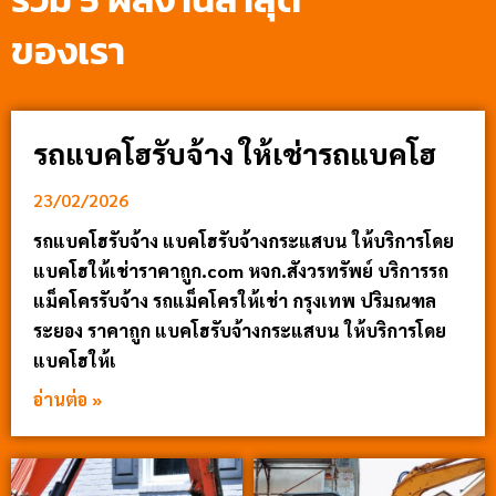
ของเรา
รถแบคโฮรับจ้าง ให้เช่ารถแบคโฮ
23/02/2026
รถแบคโฮรับจ้าง แบคโฮรับจ้างกระแสบน ให้บริการโดย
แบคโฮให้เช่าราคาถูก.com หจก.สังวรทรัพย์ บริการรถ
แม็คโครรับจ้าง รถแม็คโครให้เช่า กรุงเทพ ปริมณฑล
ระยอง ราคาถูก แบคโฮรับจ้างกระแสบน ให้บริการโดย
แบคโฮให้เ
อ่านต่อ »