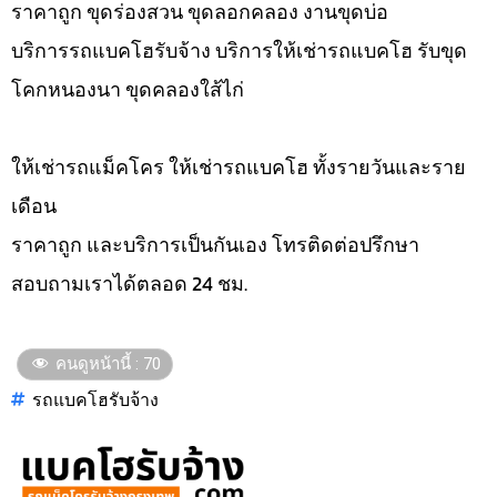
ราคาถูก ขุดร่องสวน ขุดลอกคลอง งานขุดบ่อ
บริการรถแบคโฮรับจ้าง บริการให้เช่ารถแบคโฮ รับขุด
โคกหนองนา ขุดคลองใส้ไก่
ให้เช่ารถแม็คโคร ให้เช่ารถแบคโฮ ทั้งรายวันและราย
เดือน
ราคาถูก และบริการเป็นกันเอง โทรติดต่อปรึกษา
สอบถามเราได้ตลอด 24 ชม.
คนดูหน้านี้ :
70
รถแบคโฮรับจ้าง