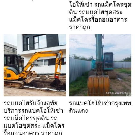
โฮให้เช่า รถแม็คโครขุด
ดิน รถแบคโฮขุดสระ
แม็คโครรื้อถอนอาคาร
ราคาถูก
รถแบคโฮรับจ้างอุทัย
รถแบคโฮให้เช่ากรุงเทพ
บริการรถแบคโฮให้เช่า
ดินแดง
รถแม็คโครขุดดิน รถ
แบคโฮขุดสระ แม็คโคร
รื้อถอนอาคาร ราคาถูก