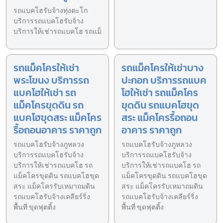
รถแบคโฮรับจ้างทุ่งตะโก
บริการรถแบคโฮรับจ้าง
บริการให้เช่ารถแบคโฮ รถแม็
รถแม็คโครให้เช่า
รถแม็คโครให้เช่าบาง
พระโขนง บริการรถ
ปะกอก บริการรถแบค
แบคโฮให้เช่า รถ
โฮให้เช่า รถแม็คโคร
แม็คโครขุดดิน รถ
ขุดดิน รถแบคโฮขุด
แบคโฮขุดสระ แม็คโคร
สระ แม็คโครรื้อถอน
รื้อถอนอาคาร ราคาถูก
อาคาร ราคาถูก
รถแบคโฮรับจ้างภูหลวง
รถแบคโฮรับจ้างภูหลวง
บริการรถแบคโฮรับจ้าง
บริการรถแบคโฮรับจ้าง
บริการให้เช่ารถแบคโฮ รถ
บริการให้เช่ารถแบคโฮ รถ
แม็คโครขุดดิน รถแบคโฮขุด
แม็คโครขุดดิน รถแบคโฮขุด
สระ แม็คโครรับเหมาถมดิน
สระ แม็คโครรับเหมาถมดิน
รถแบคโฮรับจ้างเคลียร์ริ่ง
รถแบคโฮรับจ้างเคลียร์ริ่ง
พื้นที่ ขุดฟุตติ้ง
พื้นที่ ขุดฟุตติ้ง