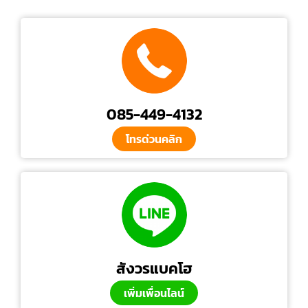
085-449-4132
โทรด่วนคลิก
สังวรแบคโฮ
เพิ่มเพื่อนไลน์