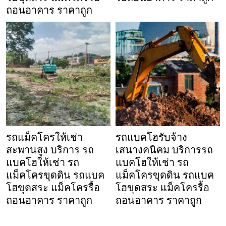
ถอนอาคาร ราคาถูก
รถแม็คโครให้เช่า
รถแบคโฮรับจ้าง
สะพานสูง บริการ รถ
เสนางคนิคม บริการรถ
แบคโฮให้เช่า รถ
แบคโฮให้เช่า รถ
แม็คโครขุดดิน รถแบค
แม็คโครขุดดิน รถแบค
โฮขุดสระ แม็คโครรื้อ
โฮขุดสระ แม็คโครรื้อ
ถอนอาคาร ราคาถูก
ถอนอาคาร ราคาถูก