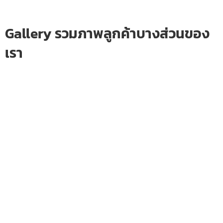
Gallery รวมภาพลูกค้าบางส่วนของ
เรา