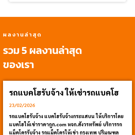
ผลงานล่าสุด
รวม 5 ผลงานล่าสุด
ของเรา
รถแบคโฮรับจ้าง ให้เช่ารถแบคโฮ
23/02/2026
รถแบคโฮรับจ้าง แบคโฮรับจ้างกระแสบน ให้บริการโดย
แบคโฮให้เช่าราคาถูก.com หจก.สังวรทรัพย์ บริการรถ
แม็คโครรับจ้าง รถแม็คโครให้เช่า กรุงเทพ ปริมณฑล