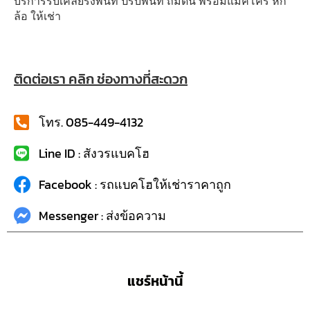
บริการรับเคลียริ่งพื้นที่ ปรับพื้นที่ ถมดิน พร้อมแม็คโคร หก
ล้อ ให้เช่า
ติดต่อเรา คลิก ช่องทางที่สะดวก
โทร. 085-449-4132
Line ID : สังวรแบคโฮ
Facebook : รถแบคโฮให้เช่าราคาถูก
Messenger : ส่งข้อความ
แชร์หน้านี้