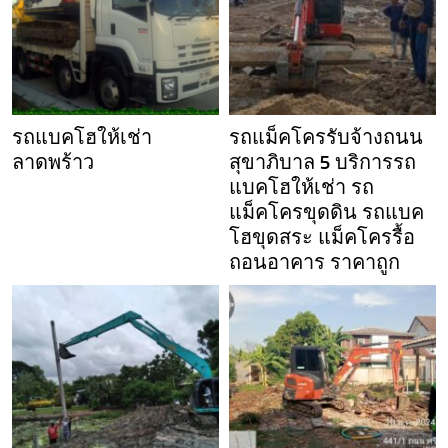
รถแบคโฮให้เช่า
รถแม็คโครรับจ้างถนน
ลาดพร้าว
สุขาภิบาล 5 บริการรถ
แบคโฮให้เช่า รถ
แม็คโครขุดดิน รถแบค
โฮขุดสระ แม็คโครรื้อ
ถอนอาคาร ราคาถูก