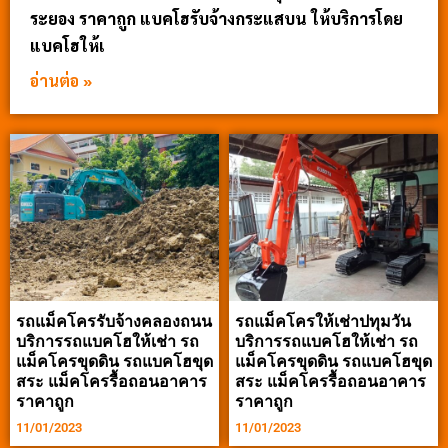
ระยอง ราคาถูก แบคโฮรับจ้างกระแสบน ให้บริการโดย
แบคโฮให้เ
อ่านต่อ »
รถแม็คโครรับจ้างคลองถนน
รถแม็คโครให้เช่าปทุมวัน
บริการรถแบคโฮให้เช่า รถ
บริการรถแบคโฮให้เช่า รถ
แม็คโครขุดดิน รถแบคโฮขุด
แม็คโครขุดดิน รถแบคโฮขุด
สระ แม็คโครรื้อถอนอาคาร
สระ แม็คโครรื้อถอนอาคาร
ราคาถูก
ราคาถูก
11/01/2023
11/01/2023