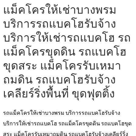
แม็คโครให้เช่าบางพรม
บริการรถแบคโฮรับจ้าง
บริการให้เช่ารถแบคโฮ รถ
แม็คโครขุดดิน รถแบคโฮ
ขุดสระ แม็คโครรับเหมา
ถมดิน รถแบคโฮรับจ้าง
เคลียร์ริ่งพื้นที่ ขุดฟุตติ้ง
รถแม็คโครให้เช่าบางพรม บริการรถแบคโฮรับจ้าง
บริการให้เช่ารถแบคโฮ รถแม็คโครขุดดิน รถแบคโฮขุด
สระ แม็คโครรับเหมาถมดิน รถแบคโฮรับจ้างเคลียร์ริ่ง