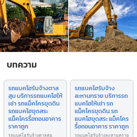
บทความ
รถแบคโฮรับจ้างตาล
รถแบคโฮรับจ้าง
สุม บริการรถแบคโฮให้
ละหานทราย บริการรถ
เช่า รถแม็คโครขุดดิน
แบคโฮให้เช่า รถ
รถแบคโฮขุดสระ
แม็คโครขุดดิน รถ
แม็คโครรื้อถอนอาคาร
แบคโฮขุดสระ แม็คโคร
ราคาถูก
รื้อถอนอาคาร ราคาถูก
รถแบคโฮรับจ้างตาลสุม
รถแบคโฮรับจ้างละหานทราย