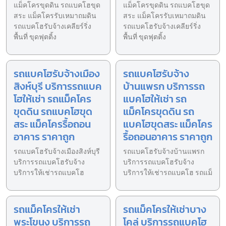
แม็คโครขุดดิน รถแบคโฮขุด
แม็คโครขุดดิน รถแบคโฮขุด
สระ แม็คโครรับเหมาถมดิน
สระ แม็คโครรับเหมาถมดิน
รถแบคโฮรับจ้างเคลียร์ริ่ง
รถแบคโฮรับจ้างเคลียร์ริ่ง
พื้นที่ ขุดฟุตติ้ง
พื้นที่ ขุดฟุตติ้ง
รถแบคโฮรับจ้างเมือง
รถแบคโฮรับจ้าง
สิงห์บุรี บริการรถแบค
บ้านแพรก บริการรถ
โฮให้เช่า รถแม็คโคร
แบคโฮให้เช่า รถ
ขุดดิน รถแบคโฮขุด
แม็คโครขุดดิน รถ
สระ แม็คโครรื้อถอน
แบคโฮขุดสระ แม็คโคร
อาคาร ราคาถูก
รื้อถอนอาคาร ราคาถูก
รถแบคโฮรับจ้างเมืองสิงห์บุรี
รถแบคโฮรับจ้างบ้านแพรก
บริการรถแบคโฮรับจ้าง
บริการรถแบคโฮรับจ้าง
บริการให้เช่ารถแบคโฮ
บริการให้เช่ารถแบคโฮ รถแม็
รถแม็คโครให้เช่า
รถแม็คโครให้เช่าบาง
พระโขนง บริการรถ
โคล่ บริการรถแบคโฮ