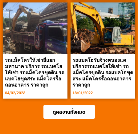
รถแม็คโครให้เช่าสี่แยก
รถแบคโฮรับจ้างหนองแค
มหานาค บริการ รถแบคโฮ
บริการรถแบคโฮให้เช่า รถ
ให้เช่า รถแม็คโครขุดดิน รถ
แม็คโครขุดดิน รถแบคโฮขุด
แบคโฮขุดสระ แม็คโครรื้อ
สระ แม็คโครรื้อถอนอาคาร
ถอนอาคาร ราคาถูก
ราคาถูก
04/02/2023
18/01/2022
ดูผลงานทั้งหมด