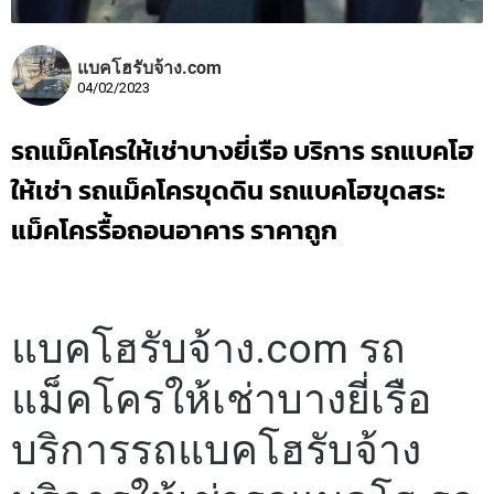
แบคโฮรับจ้าง.com
04/02/2023
รถแม็คโครให้เช่าบางยี่เรือ บริการ รถแบคโฮ
ให้เช่า รถแม็คโครขุดดิน รถแบคโฮขุดสระ
แม็คโครรื้อถอนอาคาร ราคาถูก
แบคโฮรับจ้าง.com รถ
แม็คโครให้เช่าบางยี่เรือ
บริการรถแบคโฮรับจ้าง