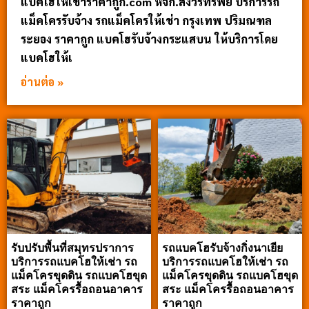
แบคโฮให้เช่าราคาถูก.com หจก.สังวรทรัพย์ บริการรถ
แม็คโครรับจ้าง รถแม็คโครให้เช่า กรุงเทพ ปริมณฑล
ระยอง ราคาถูก แบคโฮรับจ้างกระแสบน ให้บริการโดย
แบคโฮให้เ
อ่านต่อ »
รับปรับพื้นที่สมุทรปราการ
รถแบคโฮรับจ้างกิ่งนาเยีย
บริการรถแบคโฮให้เช่า รถ
บริการรถแบคโฮให้เช่า รถ
แม็คโครขุดดิน รถแบคโฮขุด
แม็คโครขุดดิน รถแบคโฮขุด
สระ แม็คโครรื้อถอนอาคาร
สระ แม็คโครรื้อถอนอาคาร
ราคาถูก
ราคาถูก