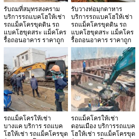
รับถมที่สมุทรสงคราม
รับวางท่อมุกดาหาร
บริการรถแบคโฮให้เช่า
บริการรถแบคโฮให้เช่า
รถแม็คโครขุดดิน รถ
รถแม็คโครขุดดิน รถ
แบคโฮขุดสระ แม็คโคร
แบคโฮขุดสระ แม็คโคร
รื้อถอนอาคาร ราคาถูก
รื้อถอนอาคาร ราคาถูก
รถแม็คโครให้เช่า
รถแม็คโครให้เช่า
บางแค บริการ รถแบค
ดอนเมือง บริการรถแบค
โฮให้เช่า รถแม็คโครขุด
โฮให้เช่า รถแม็คโครขุด