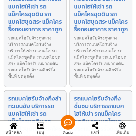
แบคโฮให้เช่า รถ
แบคโฮให้เช่า รถ
แม็คโครขุดดิน รถ
แม็คโครขุดดิน รถ
แบคโฮขุดสระ แม็คโคร
แบคโฮขุดสระ แม็คโคร
รื้อถอนอาคาร ราคาถูก
รื้อถอนอาคาร ราคาถูก
รถแบคโฮรับจ้างภูหลวง
รถแบคโฮรับจ้างภูหลวง
บริการรถแบคโฮรับจ้าง
บริการรถแบคโฮรับจ้าง
บริการให้เช่ารถแบคโฮ รถ
บริการให้เช่ารถแบคโฮ รถ
แม็คโครขุดดิน รถแบคโฮขุด
แม็คโครขุดดิน รถแบคโฮขุด
สระ แม็คโครรับเหมาถมดิน
สระ แม็คโครรับเหมาถมดิน
รถแบคโฮรับจ้างเคลียร์ริ่ง
รถแบคโฮรับจ้างเคลียร์ริ่ง
พื้นที่ ขุดฟุตติ้ง
พื้นที่ ขุดฟุตติ้ง
รถแบคโฮรับจ้างกิ่งลำ
รถแบคโฮรับจ้างกิ่ง
ทะเมนชัย บริการรถ
ชื่นชม บริการรถแบค
แบคโฮให้เช่า รถ
โฮให้เช่า รถแม็คโคร
แม็คโครขุดดิน รถ
ขุดดิน รถแบคโฮขุด
แบคโฮขุดสระ แม็คโคร
สระ แม็คโครรื้อถอน
หน้าหลัก
เมนู
แชร์
เพิ่มเติม
ติดต่อ