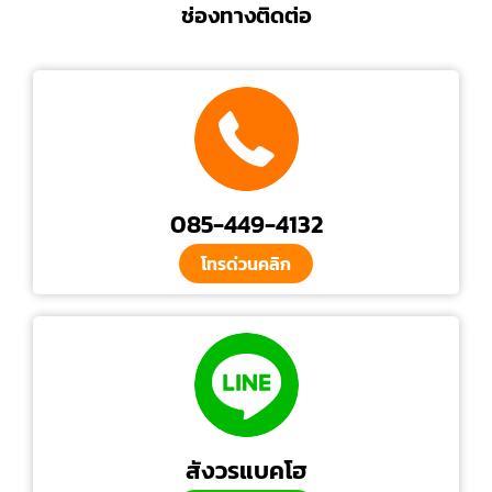
ช่องทางติดต่อ
085-449-4132
โทรด่วนคลิก
สังวรแบคโฮ