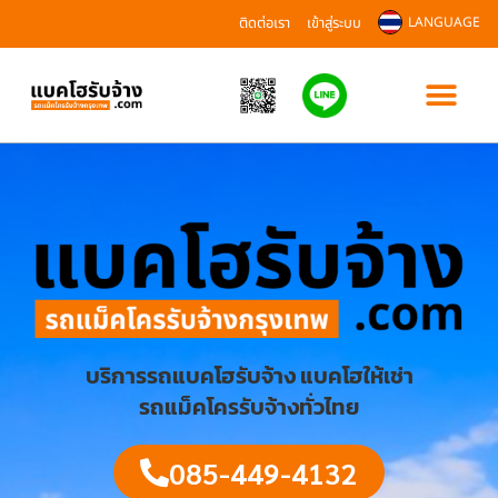
ติดต่อเรา
เข้าสู่ระบบ
LANGUAGE
บริการรถแบคโฮรับจ้าง แบคโฮให้เช่า
รถแม็คโครรับจ้างทั่วไทย
085-449-4132