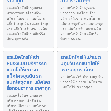
ราคาถูก
อาคาร ราคาถูก
รถแบคโฮรับจ้างภูหลวง
รถแบคโฮรับจ้างภูหลวง
บริการรถแบคโฮรับจ้าง
บริการรถแบคโฮรับจ้าง
บริการให้เช่ารถแบคโฮ รถ
บริการให้เช่ารถแบคโฮ รถ
แม็คโครขุดดิน รถแบคโฮขุด
แม็คโครขุดดิน รถแบคโฮขุด
สระ แม็คโครรับเหมาถมดิน
สระ แม็คโครรับเหมาถมดิน
รถแบคโฮรับจ้างเคลียร์ริ่ง
รถแบคโฮรับจ้างเคลียร์ริ่ง
พื้นที่ ขุดฟุตติ้ง
พื้นที่ ขุดฟุตติ้ง
รถแม็คโครให้เช่า
รถแม็คโครให้เช่าเขต
หนองแขม บริการรถ
ปทุมวัน รถแบคโฮให้
แบคโฮให้เช่า รถ
เช่า รถขุดรับจ้าง
แม็คโครขุดดิน รถ
รถแม็คโครให้เช่าขตปทุมวัน
แบคโฮขุดสระ แม็คโคร
บริการให้เช่ารถแม็คโคร รถ
รื้อถอนอาคาร ราคาถูก
แบคโฮให้เช่า รถขุดร
รถแบคโฮรับจ้างภูหลวง
บริการรถแบคโฮรับจ้าง
บริการให้เช่ารถแบคโฮ รถ