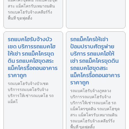
แม็คโครขุดดิน รถแบคโฮขุด
สระ แม็คโครรับเหมาถมดิน
รถแบคโฮรับจ้างเคลียร์ริ่ง
พื้นที่ ขุดฟุตติ้ง
รถแบคโฮรับจ้างบัว
รถแม็คโครให้เช่า
เชด บริการรถแบคโฮ
ป้อมปราบศัตรูพ่าย
ให้เช่า รถแม็คโครขุด
บริการ รถแบคโฮให้
ดิน รถแบคโฮขุดสระ
เช่า รถแม็คโครขุดดิน
แม็คโครรื้อถอนอาคาร
รถแบคโฮขุดสระ
ราคาถูก
แม็คโครรื้อถอนอาคาร
ราคาถูก
รถแบคโฮรับจ้างบัวเชด
บริการรถแบคโฮรับจ้าง
รถแบคโฮรับจ้างภูหลวง
บริการให้เช่ารถแบคโฮ รถ
บริการรถแบคโฮรับจ้าง
แม็คโ
บริการให้เช่ารถแบคโฮ รถ
แม็คโครขุดดิน รถแบคโฮขุด
สระ แม็คโครรับเหมาถมดิน
รถแบคโฮรับจ้างเคลียร์ริ่ง
พื้นที่ ขุดฟุตติ้ง