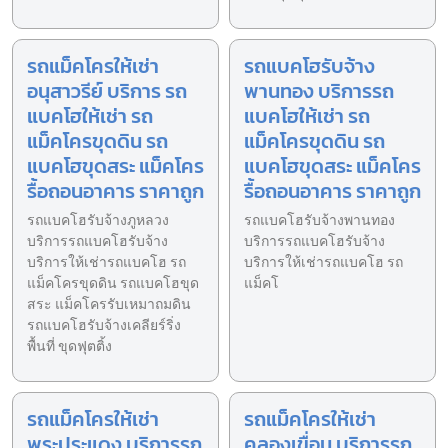
รถแม็คโครให้เช่า
รถแบคโฮรับจ้าง
อนุสาวรีย์ บริการ รถ
พานทอง บริการรถ
แบคโฮให้เช่า รถ
แบคโฮให้เช่า รถ
แม็คโครขุดดิน รถ
แม็คโครขุดดิน รถ
แบคโฮขุดสระ แม็คโคร
แบคโฮขุดสระ แม็คโคร
รื้อถอนอาคาร ราคาถูก
รื้อถอนอาคาร ราคาถูก
รถแบคโฮรับจ้างภูหลวง
รถแบคโฮรับจ้างพานทอง
บริการรถแบคโฮรับจ้าง
บริการรถแบคโฮรับจ้าง
บริการให้เช่ารถแบคโฮ รถ
บริการให้เช่ารถแบคโฮ รถ
แม็คโครขุดดิน รถแบคโฮขุด
แม็คโ
สระ แม็คโครรับเหมาถมดิน
รถแบคโฮรับจ้างเคลียร์ริ่ง
พื้นที่ ขุดฟุตติ้ง
รถแม็คโครให้เช่า
รถแม็คโครให้เช่า
พระประแดง บริการรถ
คลองเขื่อน บริการรถ