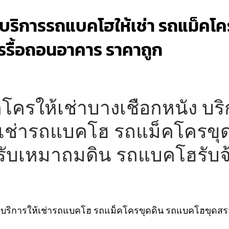
 บริการรถแบคโฮให้เช่า รถแม็คโค
รรื้อถอนอาคาร ราคาถูก
โครให้เช่าบางเชือกหนัง บร
้เช่ารถแบคโฮ รถแม็คโครขุ
ับเหมาถมดิน รถแบคโฮรับจ
ง บริการให้เช่ารถแบคโฮ รถแม็คโครขุดดิน รถแบคโฮขุดส