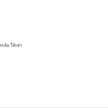
หกล้อ ให้เช่า