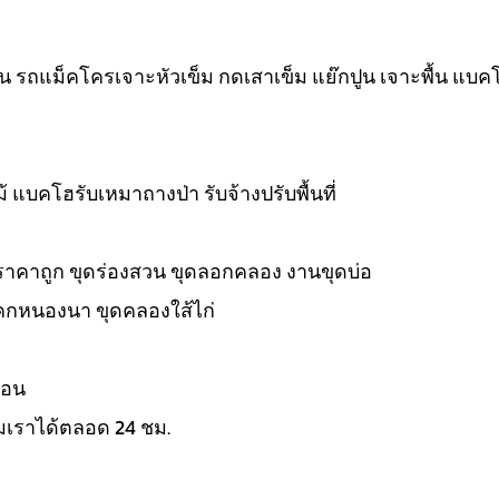
 รถแม็คโครเจาะหัวเข็ม กดเสาเข็ม แย๊กปูน เจาะพื้น แบคโ
แบคโฮรับเหมาถางป่า รับจ้างปรับพื้นที่
่ราคาถูก ขุดร่องสวน ขุดลอกคลอง งานขุดบ่อ
โคกหนองนา ขุดคลองใส้ไก่
ือน
มเราได้ตลอด 24 ชม.