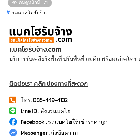
คนดูหน้านี้ :
71
รถแบคโฮรับจ้าง
แบคโฮรับจ้าง.com
บริการรับเคลียริ่งพื้นที่ ปรับพื้นที่ ถมดิน พร้อมแม็คโคร 
ติดต่อเรา คลิก ช่องทางที่สะดวก
โทร. 085-449-4132
Line ID : สังวรแบคโฮ
Facebook : รถแบคโฮให้เช่าราคาถูก
Messenger : ส่งข้อความ