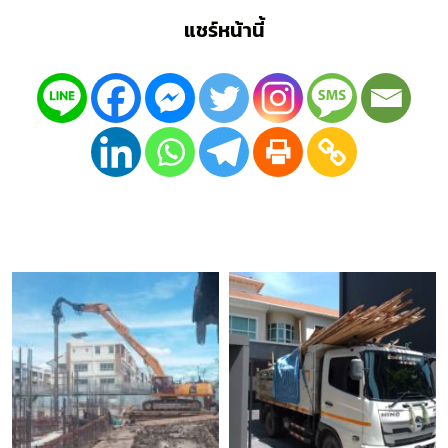
แชร์หน้านี้