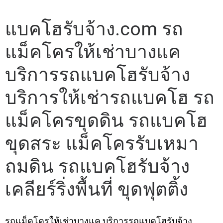
แบคโฮรับจ้าง.com รถ
แม็คโครให้เช่าบางแค
บริการรถแบคโฮรับจ้าง
บริการให้เช่ารถแบคโฮ รถ
แม็คโครขุดดิน รถแบคโฮ
ขุดสระ แม็คโครรับเหมา
ถมดิน รถแบคโฮรับจ้าง
เคลียร์ริ่งพื้นที่ ขุดฟุตติ้ง
รถแม็คโครให้เช่าบางแค บริการรถแบคโฮรับจ้าง