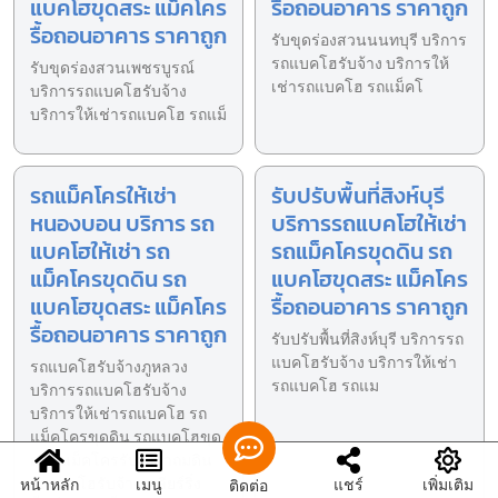
แบคโฮขุดสระ แม็คโคร
รื้อถอนอาคาร ราคาถูก
รื้อถอนอาคาร ราคาถูก
รับขุดร่องสวนนนทบุรี บริการ
รถแบคโฮรับจ้าง บริการให้
รับขุดร่องสวนเพชรบูรณ์
เช่ารถแบคโฮ รถแม็คโ
บริการรถแบคโฮรับจ้าง
บริการให้เช่ารถแบคโฮ รถแม็
รถแม็คโครให้เช่า
รับปรับพื้นที่สิงห์บุรี
หนองบอน บริการ รถ
บริการรถแบคโฮให้เช่า
แบคโฮให้เช่า รถ
รถแม็คโครขุดดิน รถ
แม็คโครขุดดิน รถ
แบคโฮขุดสระ แม็คโคร
แบคโฮขุดสระ แม็คโคร
รื้อถอนอาคาร ราคาถูก
รื้อถอนอาคาร ราคาถูก
รับปรับพื้นที่สิงห์บุรี บริการรถ
แบคโฮรับจ้าง บริการให้เช่า
รถแบคโฮรับจ้างภูหลวง
รถแบคโฮ รถแม
บริการรถแบคโฮรับจ้าง
บริการให้เช่ารถแบคโฮ รถ
แม็คโครขุดดิน รถแบคโฮขุด
สระ แม็คโครรับเหมาถมดิน
รถแบคโฮรับจ้างเคลียร์ริ่ง
หน้าหลัก
เมนู
แชร์
เพิ่มเติม
ติดต่อ