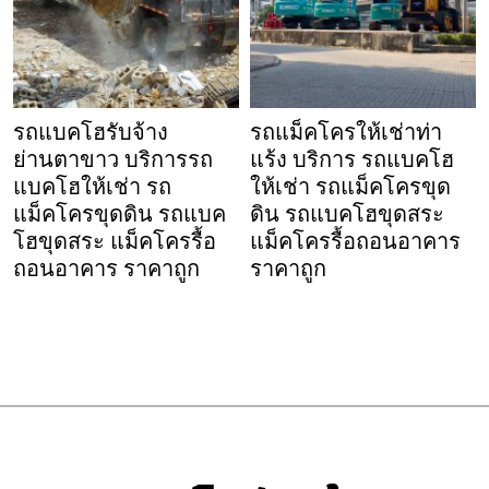
รถแบคโฮรับจ้าง
รถแม็คโครให้เช่าท่า
ย่านตาขาว บริการรถ
แร้ง บริการ รถแบคโฮ
แบคโฮให้เช่า รถ
ให้เช่า รถแม็คโครขุด
แม็คโครขุดดิน รถแบค
ดิน รถแบคโฮขุดสระ
โฮขุดสระ แม็คโครรื้อ
แม็คโครรื้อถอนอาคาร
ถอนอาคาร ราคาถูก
ราคาถูก