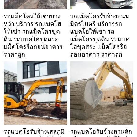
รถแม็คโครให้เช่าบาง
รถแม็คโครรับจ้างถนน
หว้า บริการ รถแบคโฮ
มิตรไมตรี บริการรถ
ให้เช่า รถแม็คโครขุด
แบคโฮให้เช่า รถ
ดิน รถแบคโฮขุดสระ
แม็คโครขุดดิน รถแบค
แม็คโครรื้อถอนอาคาร
โฮขุดสระ แม็คโครรื้อ
ราคาถูก
ถอนอาคาร ราคาถูก
รถแบคโฮรับจ้างเสลภูมิ
รถแบคโฮรับจ้างลานสัก