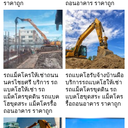
ราคาถูก
ถอนอาคาร ราคาถูก
รถแม็คโครให้เช่าถนน
รถแบคโฮรับจ้างบ้านผือ
นครไชยศรี บริการ รถ
บริการรถแบคโฮให้เช่า
แบคโฮให้เช่า รถ
รถแม็คโครขุดดิน รถ
แม็คโครขุดดิน รถแบค
แบคโฮขุดสระ แม็คโคร
โฮขุดสระ แม็คโครรื้อ
รื้อถอนอาคาร ราคาถูก
ถอนอาคาร ราคาถูก