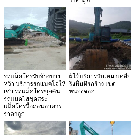
ราคาถูก
รถแม็คโครรับจ้างบาง
ผู้ให้บริการรับเหมาเคลีย
หว้า บริการรถแบคโฮให้
ริ่งพื้นที่รกร้าง เขต
เช่า รถแม็คโครขุดดิน
หนองจอก
รถแบคโฮขุดสระ
แม็คโครรื้อถอนอาคาร
ราคาถูก