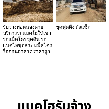
รับวางท่อหนองคาย
ขุดฟุตติ้ง ถังแซ็ก
บริการรถแบคโฮให้เช่า
รถแม็คโครขุดดิน รถ
แบคโฮขุดสระ แม็คโคร
รื้อถอนอาคาร ราคาถูก