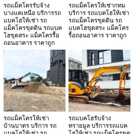
รถแม็คโครรับจ้าง
รถแม็คโครให้เช่ากทม
บางแคเหนือ บริการรถ
บริการ รถแบคโฮให้เช่า
แบคโฮให้เช่า รถ
รถแม็คโครขุดดิน รถ
แม็คโครขุดดิน รถแบค
แบคโฮขุดสระ แม็คโคร
โฮขุดสระ แม็คโครรื้อ
รื้อถอนอาคาร ราคาถูก
ถอนอาคาร ราคาถูก
รถแม็คโครให้เช่า
รถแบคโฮรับจ้าง
บ้านบาตร บริการ รถ
ทรายมูล บริการรถแบค
แบคโฮให้เช่า รถ
โฮให้เช่า รถแม็คโครขุด