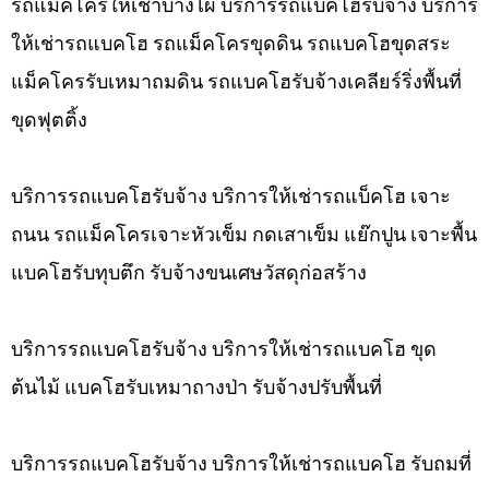
รถแม็คโครให้เช่าบางไผ่ บริการรถแบคโฮรับจ้าง บริการ
ให้เช่ารถแบคโฮ รถแม็คโครขุดดิน รถแบคโฮขุดสระ
แม็คโครรับเหมาถมดิน รถแบคโฮรับจ้างเคลียร์ริ่งพื้นที่
ขุดฟุตติ้ง
บริการรถแบคโฮรับจ้าง บริการให้เช่ารถแบ็คโฮ เจาะ
ถนน รถแม็คโครเจาะหัวเข็ม กดเสาเข็ม แย๊กปูน เจาะพื้น
แบคโฮรับทุบตึก รับจ้างขนเศษวัสดุก่อสร้าง
บริการรถแบคโฮรับจ้าง บริการให้เช่ารถแบคโฮ ขุด
ต้นไม้ แบคโฮรับเหมาถางป่า รับจ้างปรับพื้นที่
บริการรถแบคโฮรับจ้าง บริการให้เช่ารถแบคโฮ รับถมที่