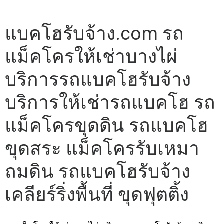
แบคโฮรับจ้าง.com รถ
แม็คโครให้เช่าบางไผ่
บริการรถแบคโฮรับจ้าง
บริการให้เช่ารถแบคโฮ รถ
แม็คโครขุดดิน รถแบคโฮ
ขุดสระ แม็คโครรับเหมา
ถมดิน รถแบคโฮรับจ้าง
เคลียร์ริ่งพื้นที่ ขุดฟุตติ้ง