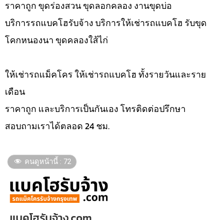
ราคาถูก ขุดร่องสวน ขุดลอกคลอง งานขุดบ่อ
บริการรถแบคโฮรับจ้าง บริการให้เช่ารถแบคโฮ รับขุด
โคกหนองนา ขุดคลองใส้ไก่
ให้เช่ารถแม็คโคร ให้เช่ารถแบคโฮ ทั้งรายวันและราย
เดือน
ราคาถูก และบริการเป็นกันเอง โทรติดต่อปรึกษา
สอบถามเราได้ตลอด 24 ชม.
คนดูหน้านี้ :
72
แบคโฮรับจ้าง.com