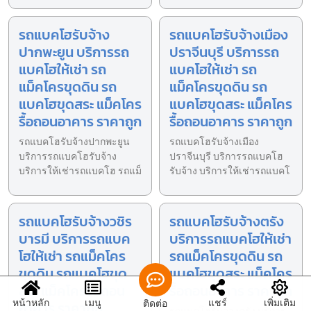
รถแบคโฮรับจ้าง
รถแบคโฮรับจ้างเมือง
ปากพะยูน บริการรถ
ปราจีนบุรี บริการรถ
แบคโฮให้เช่า รถ
แบคโฮให้เช่า รถ
แม็คโครขุดดิน รถ
แม็คโครขุดดิน รถ
แบคโฮขุดสระ แม็คโคร
แบคโฮขุดสระ แม็คโคร
รื้อถอนอาคาร ราคาถูก
รื้อถอนอาคาร ราคาถูก
รถแบคโฮรับจ้างปากพะยูน
รถแบคโฮรับจ้างเมือง
บริการรถแบคโฮรับจ้าง
ปราจีนบุรี บริการรถแบคโฮ
บริการให้เช่ารถแบคโฮ รถแม็
รับจ้าง บริการให้เช่ารถแบคโ
รถแบคโฮรับจ้างวชิร
รถแบคโฮรับจ้างตรัง
บารมี บริการรถแบค
บริการรถแบคโฮให้เช่า
โฮให้เช่า รถแม็คโคร
รถแม็คโครขุดดิน รถ
ขุดดิน รถแบคโฮขุด
แบคโฮขุดสระ แม็คโคร
สระ แม็คโครรื้อถอน
รื้อถอนอาคาร ราคาถูก
หน้าหลัก
เมนู
แชร์
เพิ่มเติม
ติดต่อ
อาคาร ราคาถูก