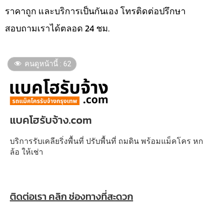
ราคาถูก และบริการเป็นกันเอง โทรติดต่อปรึกษา
สอบถามเราได้ตลอด 24 ชม.
คนดูหน้านี้ :
62
แบคโฮรับจ้าง.com
บริการรับเคลียริ่งพื้นที่ ปรับพื้นที่ ถมดิน พร้อมแม็คโคร หก
ล้อ ให้เช่า
ติดต่อเรา คลิก ช่องทางที่สะดวก