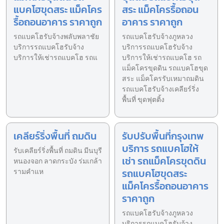
แบคโฮขุดสระ แม็คโคร
สระ แม็คโครรื้อถอน
รื้อถอนอาคาร ราคาถูก
อาคาร ราคาถูก
รถแบคโฮรับจ้างพลับพลาชัย
รถแบคโฮรับจ้างภูหลวง
บริการรถแบคโฮรับจ้าง
บริการรถแบคโฮรับจ้าง
บริการให้เช่ารถแบคโฮ รถแ
บริการให้เช่ารถแบคโฮ รถ
แม็คโครขุดดิน รถแบคโฮขุด
สระ แม็คโครรับเหมาถมดิน
รถแบคโฮรับจ้างเคลียร์ริ่ง
พื้นที่ ขุดฟุตติ้ง
เคลียร์ริ่งพื้นที่ ถมดิน
รับปรับพื้นที่กรุงเทพ
บริการ รถแบคโฮให้
รับเคลียร์ริ่งพื้นที่ ถมดิน มีนบุรี
เช่า รถแม็คโครขุดดิน
หนองจอก ลาดกระบัง ร่มเกล้า
รถแบคโฮขุดสระ
รามคำแห
แม็คโครรื้อถอนอาคาร
ราคาถูก
รถแบคโฮรับจ้างภูหลวง
บริการรถแบคโฮรับจ้าง