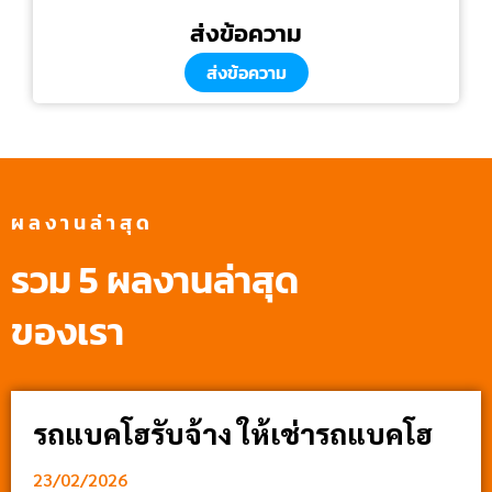
ส่งข้อความ
ส่งข้อความ
ผลงานล่าสุด
รวม 5 ผลงานล่าสุด
ของเรา
รถแบคโฮรับจ้าง ให้เช่ารถแบคโฮ
23/02/2026