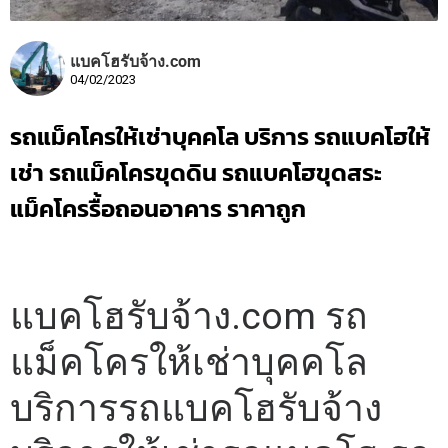
แบคโฮรับจ้าง.com
04/02/2023
รถแม็คโครให้เช่าบุคคโล บริการ รถแบคโฮให้
เช่า รถแม็คโครขุดดิน รถแบคโฮขุดสระ
แม็คโครรื้อถอนอาคาร ราคาถูก
แบคโฮรับจ้าง.com รถ
แม็คโครให้เช่าบุคคโล
บริการรถแบคโฮรับจ้าง