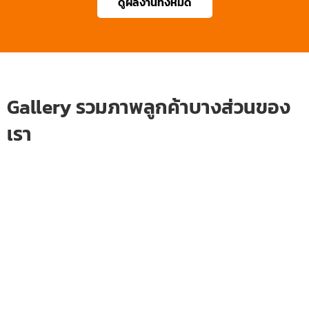
ดูผลงานทั้งหมด
Gallery รวมภาพลูกค้าบางส่วนของ
เรา