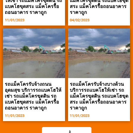
ให้เช่า รถแม็คโครขุดดิน รถ
แม็คโครขุดดิน รถแบคโฮขุด
แบคโฮขุดสระ แม็คโครรื้อ
สระ แม็คโครรื้อถอนอาคาร
ถอนอาคาร ราคาถูก
ราคาถูก
11/01/2023
04/02/2023
รถแม็คโครรับจ้างถนน
รถแม็คโครรับจ้างบางด้วน
อุดมสุข บริการรถแบคโฮให้
บริการรถแบคโฮให้เช่า รถ
เช่า รถแม็คโครขุดดิน รถ
แม็คโครขุดดิน รถแบคโฮขุด
แบคโฮขุดสระ แม็คโครรื้อ
สระ แม็คโครรื้อถอนอาคาร
ถอนอาคาร ราคาถูก
ราคาถูก
11/01/2023
11/01/2023