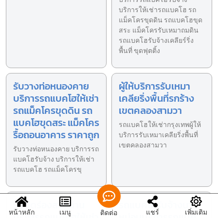
บริการให้เช่ารถแบคโฮ รถ
แม็คโครขุดดิน รถแบคโฮขุด
สระ แม็คโครรับเหมาถมดิน
รถแบคโฮรับจ้างเคลียร์ริ่ง
พื้นที่ ขุดฟุตติ้ง
รับวางท่อหนองคาย
ผู้ให้บริการรับเหมา
บริการรถแบคโฮให้เช่า
เคลียริ่งพื้นที่รกร้าง
รถแม็คโครขุดดิน รถ
เขตคลองสามวา
แบคโฮขุดสระ แม็คโคร
รถแบคโฮให้เช่ากรุงเทพผู้ให้
รื้อถอนอาคาร ราคาถูก
บริการรับเหมาเคลียริ่งพื้นที่
เขตคลองสามวา
รับวางท่อหนองคาย บริการรถ
แบคโฮรับจ้าง บริการให้เช่า
รถแบคโฮ รถแม็คโครขุ
รับขุดร่องสวนน่าน
รถแบคโฮรับจ้างนา
หน้าหลัก
เมนู
แชร์
เพิ่มเติม
ติดต่อ
บริการรถแบคโฮให้เช่า
หม่อมบริการรถแบค