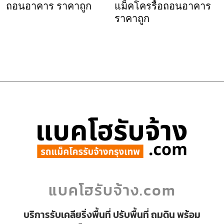
ถอนอาคาร ราคาถูก
แม็คโครรื้อถอนอาคาร
ราคาถูก
แบคโฮรับจ้าง.com
บริการรับเคลียริ่งพื้นที่ ปรับพื้นที่ ถมดิน พร้อม