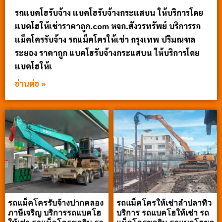
รถแบคโฮรับจ้าง แบคโฮรับจ้างกระแสบน ให้บริการโดย
แบคโฮให้เช่าราคาถูก.com หจก.สังวรทรัพย์ บริการรถ
แม็คโครรับจ้าง รถแม็คโครให้เช่า กรุงเทพ ปริมณฑล
ระยอง ราคาถูก แบคโฮรับจ้างกระแสบน ให้บริการโดย
แบคโฮให้เ
อ่านต่อ »
รถแม็คโครรับจ้างปากคลอง
รถแม็คโครให้เช่าลำปลาทิว
ภาษีเจริญ บริการรถแบคโฮ
บริการ รถแบคโฮให้เช่า รถ