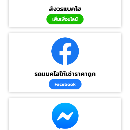
สังวรแบคโฮ
เพิ่มเพื่อนไลน์
รถแบคโฮให้เช่าราคาถูก
Facebook