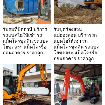
รับถมที่ปัตตานี บริการ
รับขุดร่องสวน
รถแบคโฮให้เช่า รถ
แม่ฮ่องสอน บริการรถ
แม็คโครขุดดิน รถแบค
แบคโฮให้เช่า รถ
โฮขุดสระ แม็คโครรื้อ
แม็คโครขุดดิน รถแบค
ถอนอาคาร ราคาถูก
โฮขุดสระ แม็คโครรื้อ
ถอนอาคาร ราคาถูก