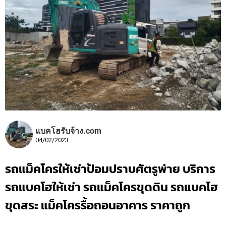
แบคโฮรับจ้าง.com
04/02/2023
รถแม็คโครให้เช่าป้อมปราบศัตรูพ่าย บริการ
รถแบคโฮให้เช่า รถแม็คโครขุดดิน รถแบคโฮ
ขุดสระ แม็คโครรื้อถอนอาคาร ราคาถูก