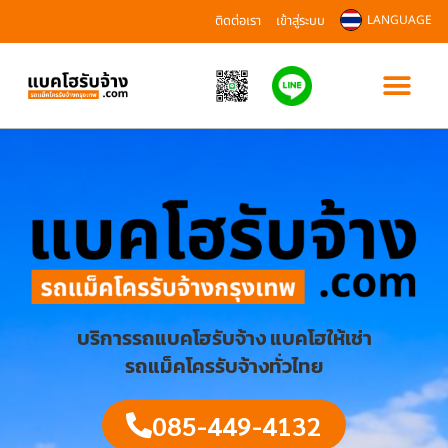
ติดต่อเรา
เข้าสู่ระบบ
LANGUAGE
บริการรถแบคโฮรับจ้าง แบคโฮให้เช่า
รถแม็คโครรับจ้างทั่วไทย
085-449-4132