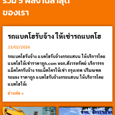
รวม 5 ผลงานล่าสุด
ของเรา
รถแบคโฮรับจ้าง ให้เช่ารถแบคโฮ
23/02/2026
รถแบคโฮรับจ้าง แบคโฮรับจ้างกระแสบน ให้บริการโดย
แบคโฮให้เช่าราคาถูก.com หจก.สังวรทรัพย์ บริการรถ
แม็คโครรับจ้าง รถแม็คโครให้เช่า กรุงเทพ ปริมณฑล
ระยอง ราคาถูก แบคโฮรับจ้างกระแสบน ให้บริการโดย
แบคโฮให้เ
อ่านต่อ »