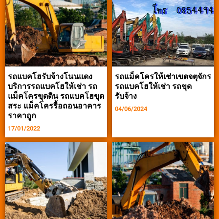
รถแบคโฮรับจ้างโนนแดง
รถแม็คโครให้เช่าเขตจตุจักร
บริการรถแบคโฮให้เช่า รถ
รถแบคโฮให้เช่า รถขุด
แม็คโครขุดดิน รถแบคโฮขุด
รับจ้าง
สระ แม็คโครรื้อถอนอาคาร
04/06/2024
ราคาถูก
17/01/2022