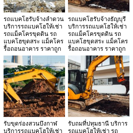
รถแบคโฮรับจ้างลำดวน
รถแบคโฮรับจ้างธัญบุรี
บริการรถแบคโฮให้เช่า
บริการรถแบคโฮให้เช่า
รถแม็คโครขุดดิน รถ
รถแม็คโครขุดดิน รถ
แบคโฮขุดสระ แม็คโคร
แบคโฮขุดสระ แม็คโคร
รื้อถอนอาคาร ราคาถูก
รื้อถอนอาคาร ราคาถูก
รับขุดร่องสวนบึงกาฬ
รับถมที่ปทุมธานี บริการ
บริการรถแบคโฮให้เช่า
รถแบคโฮให้เช่า รถ