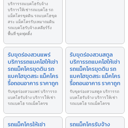
บริการรถแบคโฮรับจ้าง
บริการให้เช่ารถแบคโฮ รถ
แม็คโครขุดดิน รถแบคโฮขุด
สระ แม็คโครรับเหมาถมดิน
รถแบคโฮรับจ้างเคลียร์ริ่ง
พื้นที่ ขุดฟุตติ้ง
รับขุดร่องสวนแพร่
รับขุดร่องสวนสตูล
บริการรถแบคโฮให้เช่า
บริการรถแบคโฮให้เช่า
รถแม็คโครขุดดิน รถ
รถแม็คโครขุดดิน รถ
แบคโฮขุดสระ แม็คโคร
แบคโฮขุดสระ แม็คโคร
รื้อถอนอาคาร ราคาถูก
รื้อถอนอาคาร ราคาถูก
รับขุดร่องสวนแพร่ บริการรถ
รับขุดร่องสวนสตูล บริการรถ
แบคโฮรับจ้าง บริการให้เช่า
แบคโฮรับจ้าง บริการให้เช่า
รถแบคโฮ รถแม็คโครข
รถแบคโฮ รถแม็คโครข
รถแม็คโครให้เช่า
รถแม็คโครรับจ้าง