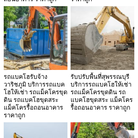
รถแบคโฮรับจ้าง
รับปรับพื้นที่สุพรรณบุรี
วาริชภูมิ บริการรถแบค
บริการรถแบคโฮให้เช่า
โฮให้เช่า รถแม็คโครขุด
รถแม็คโครขุดดิน รถ
ดิน รถแบคโฮขุดสระ
แบคโฮขุดสระ แม็คโคร
แม็คโครรื้อถอนอาคาร
รื้อถอนอาคาร ราคาถูก
ราคาถูก