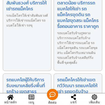
สัมพันธวงศ์ บริการให้
ตลาดน้อย บริการรถ
เช่ารถแม็คโคร
แบคโฮให้เช่า รถ
แม็คโครขุดดิน รถ
รถแม็คโครให้เช่าสัมพันธวงศ์
แบคโฮขุดสระ แม็คโคร
บริการให้เช่ารถแม็คโคร รถ
รื้อถอนอาคาร ราคาถูก
แบคโฮให้เช่า รถขุ
รถแบคโฮรับจ้างภูหลวง
บริการรถแบคโฮรับจ้าง
บริการให้เช่ารถแบคโฮ รถ
แม็คโครขุดดิน รถแบคโฮขุด
สระ แม็คโครรับเหมาถมดิน
รถแบคโฮรับจ้างเคลียร์ริ่ง
พื้นที่ ขุดฟุตติ้ง
รถแบคโฮผู้ให้บริการ
รถแม็คโครให้เช่าเขต
รับเหมาเคลียริ่งพื้นที่
ทวีวัฒนา รถแบคโฮให้
รกร้าง เขตสาธร
เช่า รถขุดรับจ้าง
รถแบคโฮให้เช่ากรุงเทพผู้ให้
รถแม็คโครให้เช่าเขตทวี
หน้าหลัก
เมนู
แชร์
เพิ่มเติม
ติดต่อ
บริการรับเหมาเคลียริ่งพื้นที่
วัฒนา บริการให้เช่ารถ