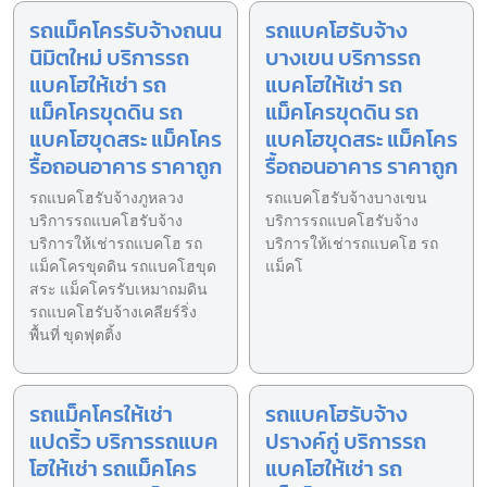
รถแม็คโครรับจ้างถนน
รถแบคโฮรับจ้าง
นิมิตใหม่ บริการรถ
บางเขน บริการรถ
แบคโฮให้เช่า รถ
แบคโฮให้เช่า รถ
แม็คโครขุดดิน รถ
แม็คโครขุดดิน รถ
แบคโฮขุดสระ แม็คโคร
แบคโฮขุดสระ แม็คโคร
รื้อถอนอาคาร ราคาถูก
รื้อถอนอาคาร ราคาถูก
รถแบคโฮรับจ้างภูหลวง
รถแบคโฮรับจ้างบางเขน
บริการรถแบคโฮรับจ้าง
บริการรถแบคโฮรับจ้าง
บริการให้เช่ารถแบคโฮ รถ
บริการให้เช่ารถแบคโฮ รถ
แม็คโครขุดดิน รถแบคโฮขุด
แม็คโ
สระ แม็คโครรับเหมาถมดิน
รถแบคโฮรับจ้างเคลียร์ริ่ง
พื้นที่ ขุดฟุตติ้ง
รถแม็คโครให้เช่า
รถแบคโฮรับจ้าง
แปดริ้ว บริการรถแบค
ปรางค์กู่ บริการรถ
โฮให้เช่า รถแม็คโคร
แบคโฮให้เช่า รถ